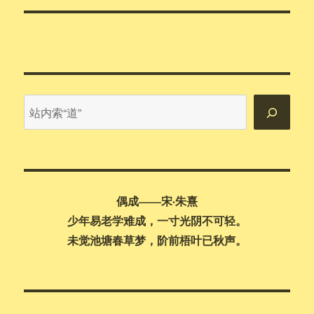
站
内
搜
索
偶成——宋·朱熹
少年易老学难成，一寸光阴不可轻。
未觉池塘春草梦，阶前梧叶已秋声。