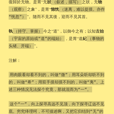
狀
物
復歸於无物。是胃“无
之狀，无
（叙述，描写）
惚恍
之象”，是胃“
（观察）
（迷离，难以捉摸。亦作
”。随而不見其後，迎而不見其首。
“恍忽”）
執
古始
今之“道”，以御今之有；以知
（持守、掌握）
紀
，是胃“道
（宇宙的原始或“道”的端始）
（事物的
”。
头绪、开端）
注解：
用肉眼看却看不到的，叫做“微”；用耳朵听却听不到
的，叫做“希”；用双手摸却摸不到的，叫做“夷”。上
述三种情况无法探个究竟，那就混而为“一”。
这个“一”，向上探寻高远不见顶，向下探寻辽远不见
底。穷究绎理呵，不可描述啊，又把它归结到“无”的