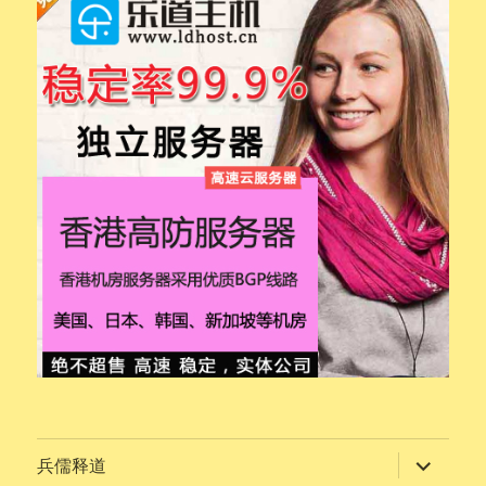
展
兵儒释道
开