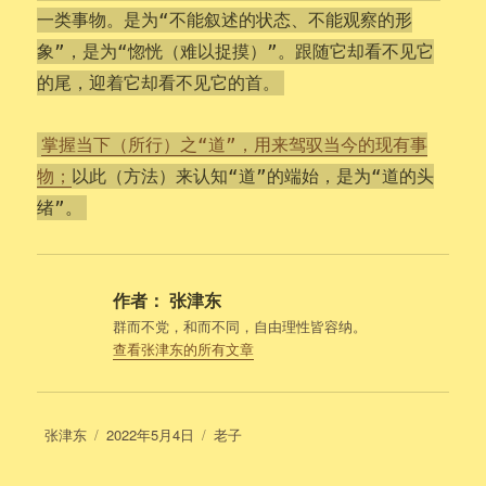
一类事物。是为“不能叙述的状态、不能观察的形
象”，是为“惚恍（难以捉摸）”。跟随它却看不见它
的尾，迎着它却看不见它的首。
掌握当下（所行）之“道”，用来驾驭当今的现有事
物；
以此（方法）来认知“道”的端始，是为“道的头
绪”。
作者：
张津东
群而不党，和而不同，自由理性皆容纳。
查看张津东的所有文章
作
发
分
张津东
2022年5月4日
老子
者
布
类
于