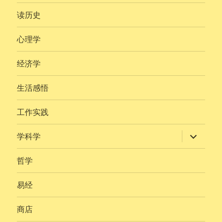
子
菜
读历史
单
心理学
经济学
生活感悟
工作实践
展
学科学
开
子
菜
哲学
单
易经
商店