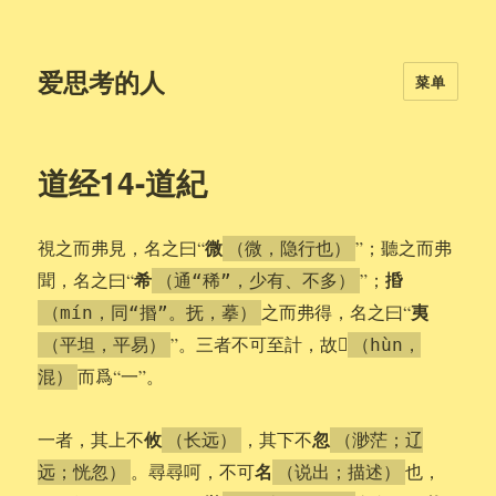
爱思考的人
菜单
道经14-道紀
微
視之而弗見，名之曰“
”；聽之而弗
（微，隐行也）
希
捪
聞，名之曰“
”；
（通“稀”，少有、不多）
夷
之而弗得，名之曰“
（mín，同“㨉”。抚，摹）
𡇯
”。三者不可至計，故
（平坦，平易）
（hùn，
而爲“一”。
混）
攸
忽
一者，其上不
，其下不
（长远）
（渺茫；辽
名
。尋尋呵，不可
也，
远；恍忽）
（说出；描述）