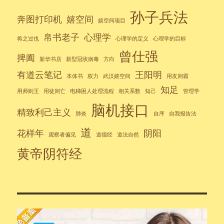
孙子兵法
奔图打印机
嬉空间
嬉空间项目
帛书老子
心理学
将之过也
心理学的定义
心理学的目标
曾仕强
捭阖
新华书店
新型冠状病毒
方向
有道云笔记
王阳明
本体书
权力
武汉嬉空间
用友则霸
知足
用师则王
用徒则亡
电梯困人处理流程
相关系数
知己
管理学
脑机接口
精致利己主义
肺炎
自序
自我报告法
道
花样年
阴阳
观察者偏见
道德经
道法自然
黄帝阴符经