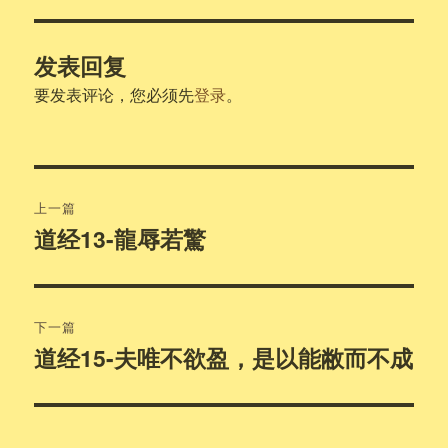
发表回复
要发表评论，您必须先
登录
。
文
上一篇
章
道经13-龍辱若驚
上
篇
导
文
航
章：
下一篇
道经15-夫唯不欲盈，是以能敝而不成
下
篇
文
章：