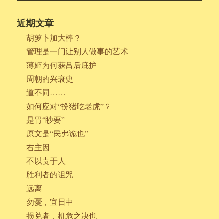
近期文章
胡萝卜加大棒？
管理是一门让别人做事的艺术
薄姬为何获吕后庇护
周朝的兴衰史
道不同……
如何应对“扮猪吃老虎”？
是胃“眇要”
原文是“民弗诡也”
右主因
不以责于人
胜利者的诅咒
远离
勿憂，宜日中
损兑者，机危之决也