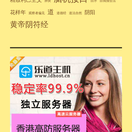
肺炎
自序
自我报告法
道
花样年
阴阳
观察者偏见
道德经
道法自然
黄帝阴符经