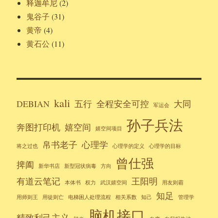
释迦牟尼
(2)
鬼谷子
(31)
黄帝
(4)
黄石公
(11)
kali
DEBIAN
五行
全程安全可控
大同
军运会
孙子兵法
奔图打印机
嬉空间
嬉空间项目
帛书老子
心理学
将之过也
心理学的定义
心理学的目标
曾仕强
捭阖
新华书店
新型冠状病毒
方向
有道云笔记
王阳明
本体书
权力
武汉嬉空间
用友则霸
知足
用师则王
用徒则亡
电梯困人处理流程
相关系数
知己
管理学
脑机接口
精致利己主义