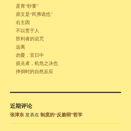
是胃“眇要”
原文是“民弗诡也”
右主因
不以责于人
胜利者的诅咒
远离
勿憂，宜日中
损兑者，机危之决也
摔倒时的自然反应
近期评论
张津东
制度的“反脆弱”哲学
发表在