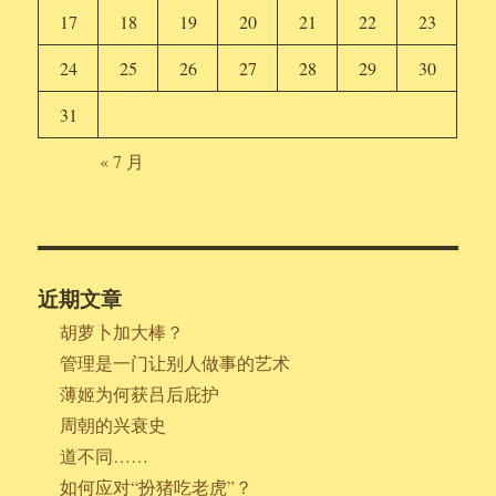
17
18
19
20
21
22
23
24
25
26
27
28
29
30
31
« 7 月
近期文章
胡萝卜加大棒？
管理是一门让别人做事的艺术
薄姬为何获吕后庇护
周朝的兴衰史
道不同……
如何应对“扮猪吃老虎”？