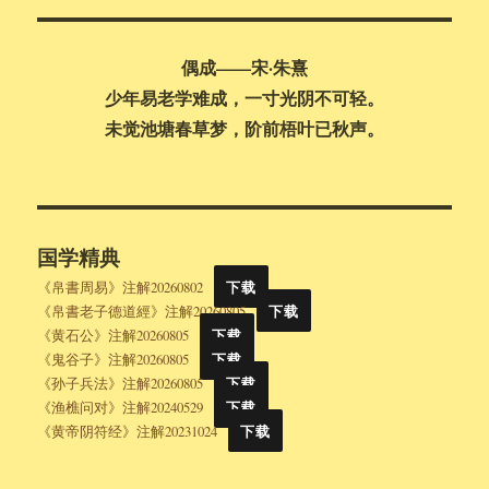
索
偶成——宋·朱熹
少年易老学难成，一寸光阴不可轻。
未觉池塘春草梦，阶前梧叶已秋声。
国学精典
《帛書周易》注解20260802
下载
《帛書老子德道經》注解20260805
下载
《黄石公》注解20260805
下载
《鬼谷子》注解20260805
下载
《孙子兵法》注解20260805
下载
《渔樵问对》注解20240529
下载
《黄帝阴符经》注解20231024
下载