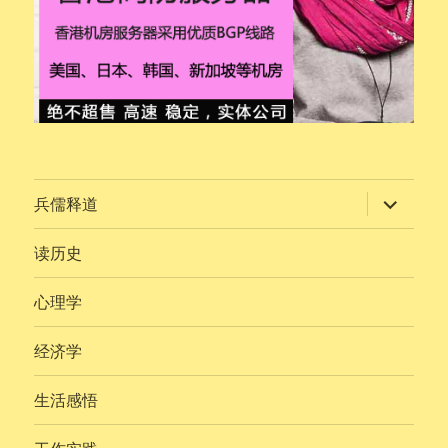
展
兵儒释道
开
子
菜
读历史
单
心理学
经济学
生活感悟