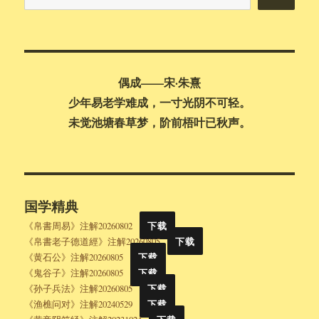
内
搜
索
偶成——宋·朱熹
少年易老学难成，一寸光阴不可轻。
未觉池塘春草梦，阶前梧叶已秋声。
国学精典
《帛書周易》注解20260802
下载
《帛書老子德道經》注解20260805
下载
《黄石公》注解20260805
下载
《鬼谷子》注解20260805
下载
《孙子兵法》注解20260805
下载
《渔樵问对》注解20240529
下载