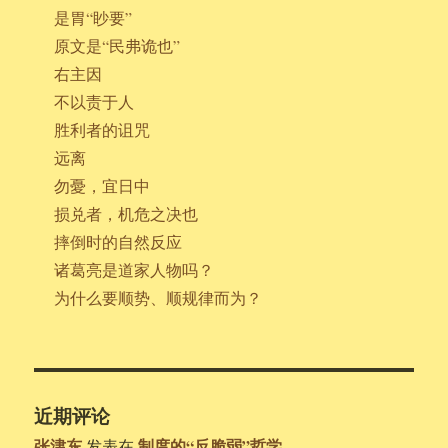
是胃“眇要”
原文是“民弗诡也”
右主因
不以责于人
胜利者的诅咒
远离
勿憂，宜日中
损兑者，机危之决也
摔倒时的自然反应
诸葛亮是道家人物吗？
为什么要顺势、顺规律而为？
近期评论
张津东
制度的“反脆弱”哲学
发表在