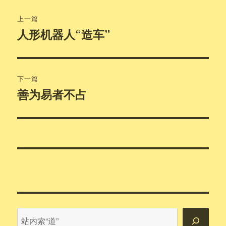
文
上一篇
章
人形机器人“造车”
上
篇
导
文
航
章：
下一篇
善为易者不占
下
篇
文
章：
站