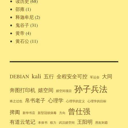
读历史
(68)
邵雍
(1)
释迦牟尼
(2)
鬼谷子
(31)
黄帝
(4)
黄石公
(11)
kali
DEBIAN
五行
全程安全可控
大同
军运会
孙子兵法
奔图打印机
嬉空间
嬉空间项目
帛书老子
心理学
将之过也
心理学的定义
心理学的目标
曾仕强
捭阖
新华书店
新型冠状病毒
方向
有道云笔记
王阳明
本体书
权力
武汉嬉空间
用友则霸