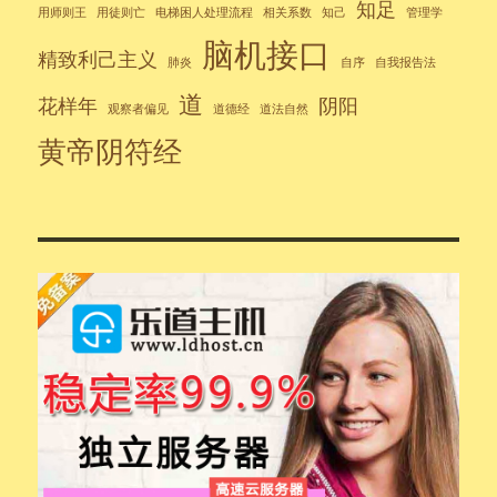
知足
用师则王
用徒则亡
电梯困人处理流程
相关系数
知己
管理学
脑机接口
精致利己主义
肺炎
自序
自我报告法
道
花样年
阴阳
观察者偏见
道德经
道法自然
黄帝阴符经