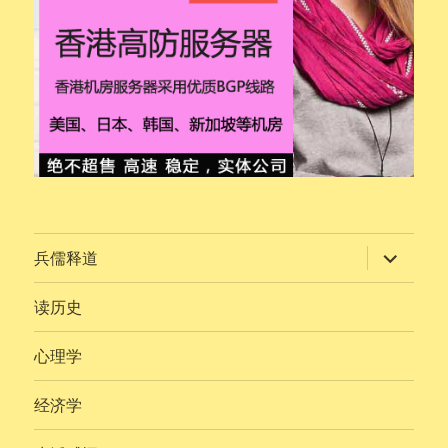
展
兵儒释道
开
子
菜
读历史
单
心理学
经济学