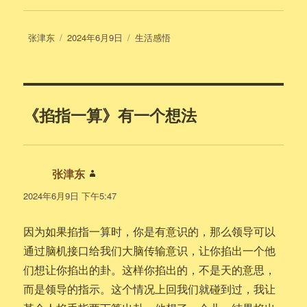
作
发
分
张津东
2024年6月9日
生活感悟
者
布
类
于
《掐指一算》有一个想法
张津东
说
道：
2024年6月9日 下午5:47
因为如果掐指一算时，你是有意识的，那么领导可以
通过脑机接口给我们大脑传输意识，让你掐出一个他
们想让你掐出的卦。这样你掐出的，不是天的意思，
而是领导的指示。这个情况上回我们就碰到过，我让