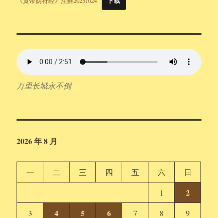
《黄帝阴符经》注解20231024
下载
万里长城永不倒
2026 年 8 月
一
二
三
四
五
六
日
2
1
4
5
6
3
7
8
9