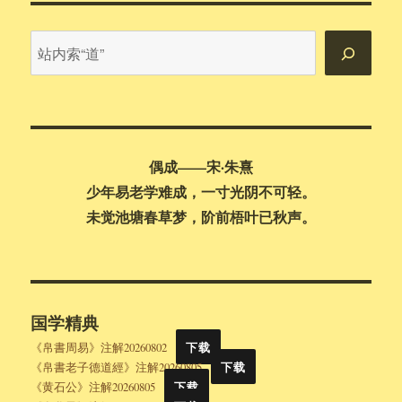
站
内
搜
索
偶成——宋·朱熹
少年易老学难成，一寸光阴不可轻。
未觉池塘春草梦，阶前梧叶已秋声。
国学精典
《帛書周易》注解20260802
下载
《帛書老子德道經》注解20260805
下载
《黄石公》注解20260805
下载