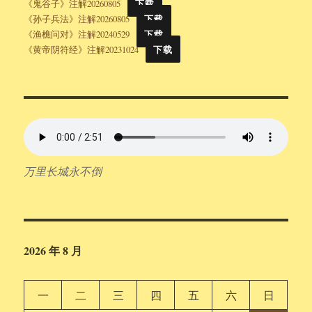
《鬼谷子》注解20260805
下载
《孙子兵法》注解20260805
下载
《渔樵问对》注解20240529
下载
《黄帝阴符经》注解20231024
下载
万里长城永不倒
2026 年 8 月
一
二
三
四
五
六
日