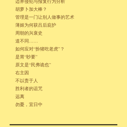
边界侵犯与报复行为分析
胡萝卜加大棒？
管理是一门让别人做事的艺术
薄姬为何获吕后庇护
周朝的兴衰史
道不同……
如何应对“扮猪吃老虎”？
是胃“眇要”
原文是“民弗诡也”
右主因
不以责于人
胜利者的诅咒
远离
勿憂，宜日中