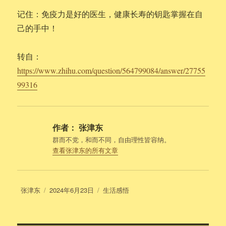
记住：免疫力是好的医生，健康长寿的钥匙掌握在自
己的手中！
转自：
https://www.zhihu.com/question/564799084/answer/27755
99316
作者：
张津东
群而不党，和而不同，自由理性皆容纳。
查看张津东的所有文章
作
发
分
张津东
2024年6月23日
生活感悟
者
布
类
于