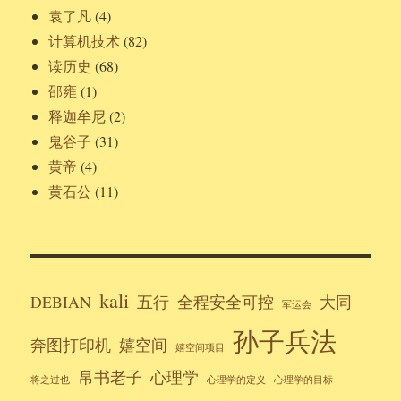
袁了凡
(4)
计算机技术
(82)
读历史
(68)
邵雍
(1)
释迦牟尼
(2)
鬼谷子
(31)
黄帝
(4)
黄石公
(11)
kali
DEBIAN
五行
全程安全可控
大同
军运会
孙子兵法
奔图打印机
嬉空间
嬉空间项目
帛书老子
心理学
将之过也
心理学的定义
心理学的目标