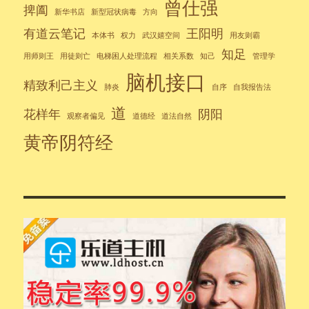
曾仕强
捭阖
新华书店
新型冠状病毒
方向
有道云笔记
王阳明
本体书
权力
武汉嬉空间
用友则霸
知足
用师则王
用徒则亡
电梯困人处理流程
相关系数
知己
管理学
脑机接口
精致利己主义
肺炎
自序
自我报告法
道
花样年
阴阳
观察者偏见
道德经
道法自然
黄帝阴符经