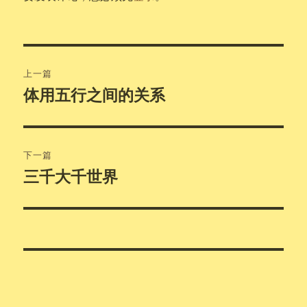
文
上一篇
章
体用五行之间的关系
上
篇
导
文
航
章：
下一篇
三千大千世界
下
篇
文
章：