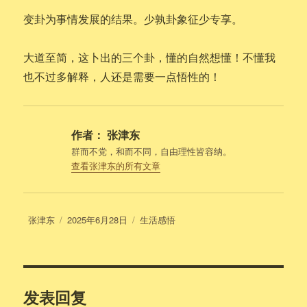
变卦为事情发展的结果。少孰卦象征少专享。
大道至简，这卜出的三个卦，懂的自然想懂！不懂我
也不过多解释，人还是需要一点悟性的！
作者：
张津东
群而不党，和而不同，自由理性皆容纳。
查看张津东的所有文章
作
发
分
张津东
2025年6月28日
生活感悟
者
布
类
于
发表回复