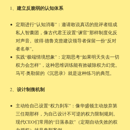
建立反脆弱的认知体系
1、
定期进行“认知消毒”：邀请敢说真话的批评者组成
私人智囊团，像古代君王设置“谏官”那样制度化反
对声音。彼得·德鲁克曾建议领导者保留一份“反对
者名单”。
实践“极端情境想象”：定期思考“如果明天失去一切
权力会怎样”，这种思维训练能有效破除权力幻觉。
马可·奥勒留的《沉思录》就是这种练习的典范。
设计制衡机制
2、
主动给自己设置“权力刹车”：像华盛顿主动放弃第
三任期那样，为自己设计不可逆的权力限制规则。
现代CEO们常用的“日落条款”（定期自动失效的权
力授权）就是典型案例。