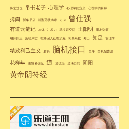
帛书老子
心理学
将之过也
心理学的定义
心理学的目标
曾仕强
捭阖
新华书店
新型冠状病毒
方向
有道云笔记
王阳明
本体书
权力
武汉嬉空间
用友则霸
知足
用师则王
用徒则亡
电梯困人处理流程
相关系数
知己
管理学
脑机接口
精致利己主义
肺炎
自序
自我报告法
道
花样年
阴阳
观察者偏见
道德经
道法自然
黄帝阴符经