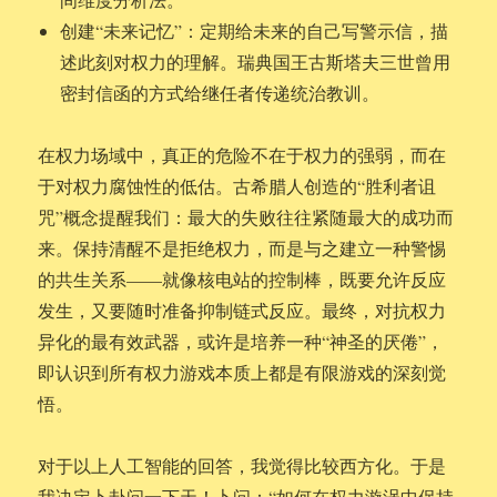
创建“未来记忆”：定期给未来的自己写警示信，描
述此刻对权力的理解。瑞典国王古斯塔夫三世曾用
密封信函的方式给继任者传递统治教训。
在权力场域中，真正的危险不在于权力的强弱，而在
于对权力腐蚀性的低估。古希腊人创造的“胜利者诅
咒”概念提醒我们：最大的失败往往紧随最大的成功而
来。保持清醒不是拒绝权力，而是与之建立一种警惕
的共生关系——就像核电站的控制棒，既要允许反应
发生，又要随时准备抑制链式反应。最终，对抗权力
异化的最有效武器，或许是培养一种“神圣的厌倦”，
即认识到所有权力游戏本质上都是有限游戏的深刻觉
悟。
对于以上人工智能的回答，我觉得比较西方化。于是
我决定卜卦问一下天！卜问：“如何在权力漩涡中保持