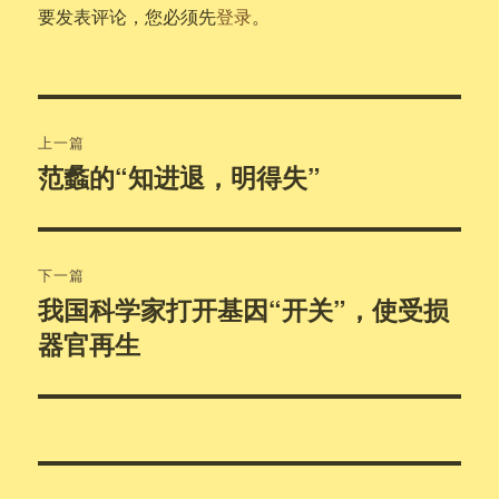
要发表评论，您必须先
登录
。
文
上一篇
章
范蠡的“知进退，明得失”
上
篇
导
文
航
章：
下一篇
我国科学家打开基因“开关”，使受损
下
器官再生
篇
文
章：