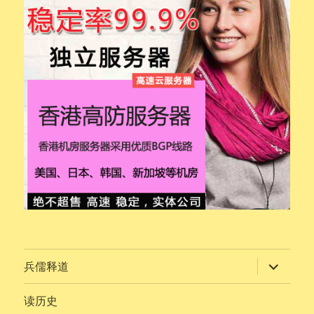
展
兵儒释道
开
子
菜
读历史
单