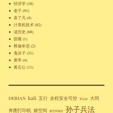
经济学
(18)
老子
(91)
袁了凡
(4)
计算机技术
(82)
读历史
(68)
邵雍
(1)
释迦牟尼
(2)
鬼谷子
(31)
黄帝
(4)
黄石公
(11)
kali
DEBIAN
五行
全程安全可控
大同
军运会
孙子兵法
奔图打印机
嬉空间
嬉空间项目