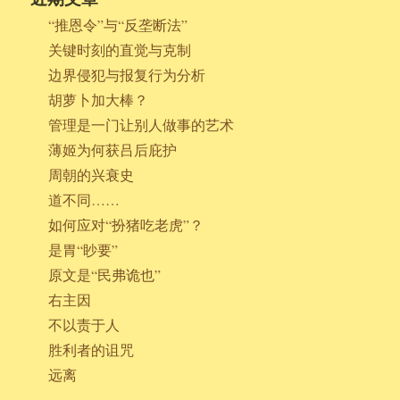
“推恩令”与“反垄断法”
关键时刻的直觉与克制
边界侵犯与报复行为分析
胡萝卜加大棒？
管理是一门让别人做事的艺术
薄姬为何获吕后庇护
周朝的兴衰史
道不同……
如何应对“扮猪吃老虎”？
是胃“眇要”
原文是“民弗诡也”
右主因
不以责于人
胜利者的诅咒
远离