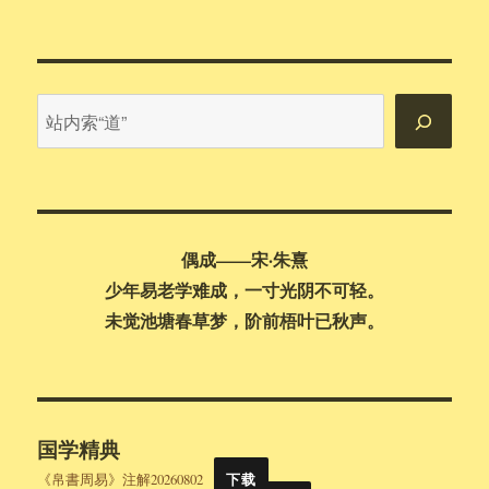
站
内
搜
索
偶成——宋·朱熹
少年易老学难成，一寸光阴不可轻。
未觉池塘春草梦，阶前梧叶已秋声。
国学精典
《帛書周易》注解20260802
下载