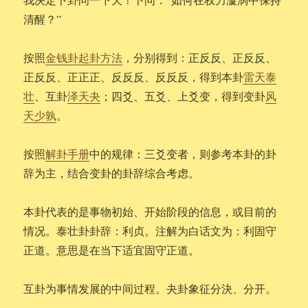
清醒？”
按照
金钱卦起卦方法
，分别得到：正反反、正反反、
正反反、正正正、反反反、反反反，得到本卦
雷天泰
壮
、互卦
泽天夬
；四爻、五爻、上爻变，得到变卦
风
天少孰
。
按照
解卦手册
中的规律：三爻变者，则参考本卦的卦
辞为主，结合变卦的卦辞综合考虑。
本卦代表的是事物初始、开始阶段的信息，或目前的
情况。泰壮卦卦辞：利贞。注解为白话文为：利固守
正道。意思是在当下适宜固守正道。
互卦为事情发展的中间过程。夬卦象征分決、分开。