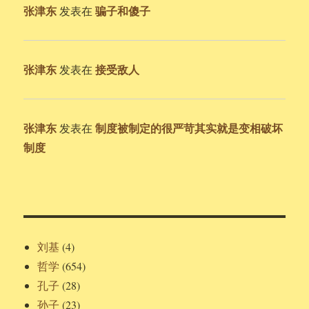
张津东
骗子和傻子
发表在
张津东
接受敌人
发表在
张津东
制度被制定的很严苛其实就是变相破坏
发表在
制度
刘基
(4)
哲学
(654)
孔子
(28)
孙子
(23)