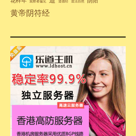
花样年
阴阳
观察者偏见
道德经
道法自然
黄帝阴符经