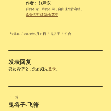
作者：
张津东
群而不党，和而不同，自由理性皆容纳。
查看张津东的所有文章
作
发
分
标
张津东
2021年9月11日
鬼谷子
忤合
者
布
类
签
于
发表回复
要发表评论，您必须先
登录
。
文
上一篇
章
鬼谷子-飞箝
上