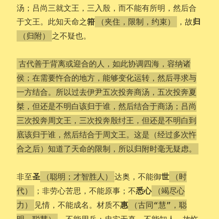
汤；吕尚三就文王，三入殷，而不能有所明，然后合
箝
归
于文王。此知天命之
，故
（夹住，限制，约束）
之不疑也。
（归附）
古代善于背离或迎合的人，如此协调四海，容纳诸
侯；在需要忤合的地方，能够变化运转，然后寻求与
一方结合。所以过去伊尹五次投奔商汤，五次投奔夏
桀，但还是不明白该归于谁，然后结合于商汤；吕尚
三次投奔周文王，三次投奔殷纣王，但还是不明白到
底该归于谁，然后结合于周文王。这是（经过多次忤
合之后）知道了天命的限制，所以归附时毫无疑虑。
圣
世
非至
达奥，不能御
（聪明；才智胜人）
（时
悉心
；非劳心苦思，不能原事；不
代）
（竭尽心
惠
见情，不能成名。材质不
力）
（古同“慧”，聪
，不能用兵；忠实无真，不能知人。故忤