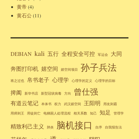
黄帝
(4)
黄石公
(11)
kali
DEBIAN
五行
全程安全可控
大同
军运会
孙子兵法
奔图打印机
嬉空间
嬉空间项目
帛书老子
心理学
将之过也
心理学的定义
心理学的目标
曾仕强
捭阖
新华书店
新型冠状病毒
方向
有道云笔记
王阳明
本体书
权力
武汉嬉空间
用友则霸
知足
用师则王
用徒则亡
电梯困人处理流程
相关系数
知己
管理学
脑机接口
精致利己主义
肺炎
自序
自我报告法
道