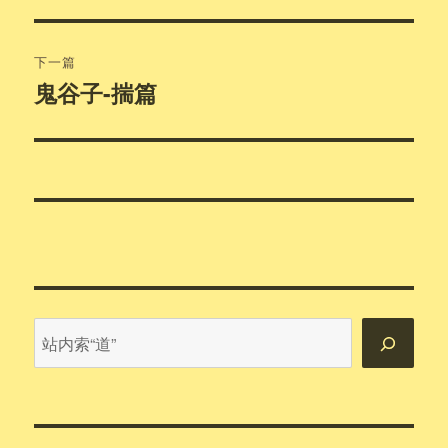
篇
导
文
航
章：
下一篇
鬼谷子-揣篇
下
篇
文
章：
站
内
搜
索