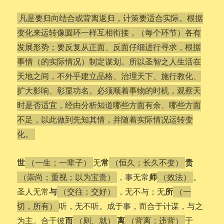
凡是要归向结合或背离返归，计策要适合实际。根据
变化来运转像圆环一样互相衔接，（每个环节）各有
发展形势；要反复从正面、反面仔细进行寻求，根据
事情（的实际情况）制定谋划。所以圣智之人生活在
天地之间，不外乎建立品格、治理天下、施行教化、
扩大影响、彰显功名。必须顺着事物的时机，观察天
时是否适宜，经由分析知道哪些方面有余、哪些方面
不足，以此做到先知其情，并随着实际情况运转变
化。
世
常
贵
无
（一生；一辈子）
（恒久；长久不变）
师
，事无常
。
（崇尚；重视；以为宝贵）
（效法）
与
所
圣人无常
，无不与；无
（交往；交好）
（一
听，无不听。成于事，而合于计谋，与之
切，所有）
而
离
为主。合于彼
于
（则、就）
（背离；违背）