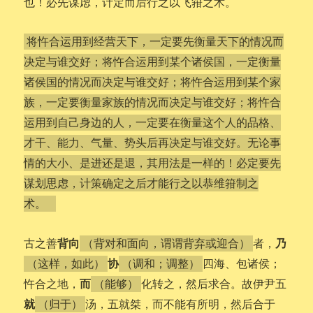
也！必先谋虑，计定而后行之以飞箝之术。
将忤合运用到经营天下，一定要先衡量天下的情况而
决定与谁交好；将忤合运用到某个诸侯国，一定衡量
诸侯国的情况而决定与谁交好；将忤合运用到某个家
族，一定要衡量家族的情况而决定与谁交好；将忤合
运用到自己身边的人，一定要在衡量这个人的品格、
才干、能力、气量、势头后再决定与谁交好。无论事
情的大小、是进还是退，其用法是一样的！必定要先
谋划思虑，计策确定之后才能行之以恭维箝制之
术。
背向
乃
古之善
者，
（背对和面向，谓谓背弃或迎合）
协
四海、包诸侯；
（这样，如此）
（调和；调整）
而
忤合之地，
化转之，然后求合。故伊尹五
（能够）
就
汤，五就桀，而不能有所明，然后合于
（归于）