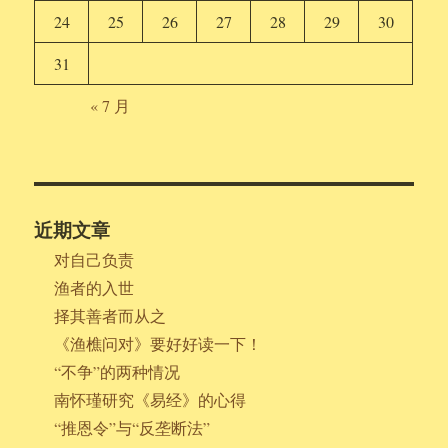
24
25
26
27
28
29
30
31
« 7 月
近期文章
对自己负责
渔者的入世
择其善者而从之
《渔樵问对》要好好读一下！
“不争”的两种情况
南怀瑾研究《易经》的心得
“推恩令”与“反垄断法”