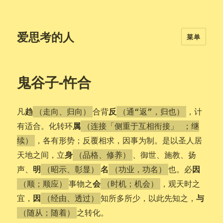
爱思考的人
菜单
鬼谷子-忤合
趋
反
凡
合背
，计
（走向、归向）
（通“返”，归也）
属
有适合。化转环
（连接「侧重于互相衔接」 ；继
，各有形势；反覆相求，因事为制。是以圣人居
续）
身
天地之间，立
、御世、施教、扬
（品格、修养）
明
名
因
声、
也。必
（昭示、彰显）
（功业，功名）
会
事物之
，观天时之
（顺；顺应）
（时机；机会）
因
与
宜，
知所多所少，以此先知之，
（经由、透过）
之转化。
（随从；随着）