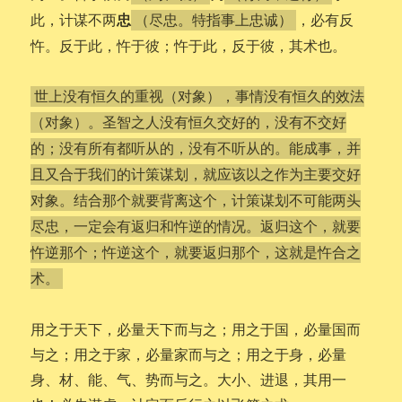
忠
此，计谋不两
，必有反
（尽忠。特指事上忠诚）
忤。反于此，忤于彼；忤于此，反于彼，其术也。
世上没有恒久的重视（对象），事情没有恒久的效法
（对象）。圣智之人没有恒久交好的，没有不交好
的；没有所有都听从的，没有不听从的。能成事，并
且又合于我们的计策谋划，就应该以之作为主要交好
对象。结合那个就要背离这个，计策谋划不可能两头
尽忠，一定会有返归和忤逆的情况。返归这个，就要
忤逆那个；忤逆这个，就要返归那个，这就是忤合之
术。
用之于天下，必量天下而与之；用之于国，必量国而
与之；用之于家，必量家而与之；用之于身，必量
身、材、能、气、势而与之。大小、进退，其用一