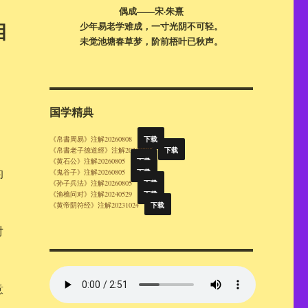
偶成——宋·朱熹
相
少年易老学难成，一寸光阴不可轻。
未觉池塘春草梦，阶前梧叶已秋声。
国学精典
下载
《帛書周易》注解20260808
下载
《帛書老子德道經》注解20260805
下载
《黄石公》注解20260805
的
下载
《鬼谷子》注解20260805
下载
《孙子兵法》注解20260805
下载
《渔樵问对》注解20240529
下载
《黄帝阴符经》注解20231024
对
意