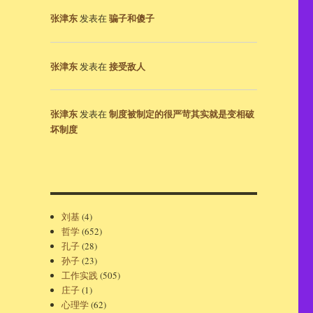
张津东
骗子和傻子
发表在
张津东
接受敌人
发表在
张津东
制度被制定的很严苛其实就是变相破
发表在
坏制度
刘基
(4)
哲学
(652)
孔子
(28)
孙子
(23)
工作实践
(505)
庄子
(1)
心理学
(62)