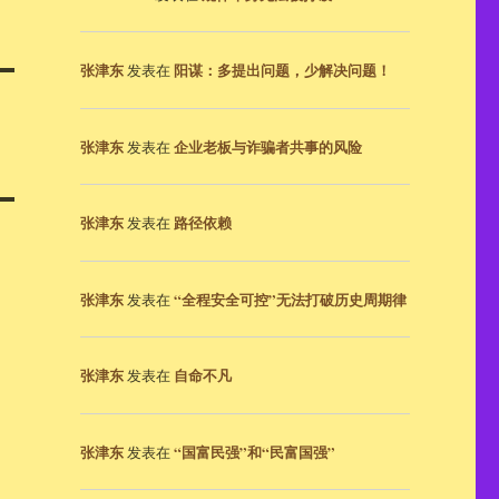
张津东
阳谋：多提出问题，少解决问题！
发表在
张津东
企业老板与诈骗者共事的风险
发表在
张津东
路径依赖
发表在
张津东
“全程安全可控”无法打破历史周期律
发表在
张津东
自命不凡
发表在
张津东
“国富民强”和“民富国强”
发表在