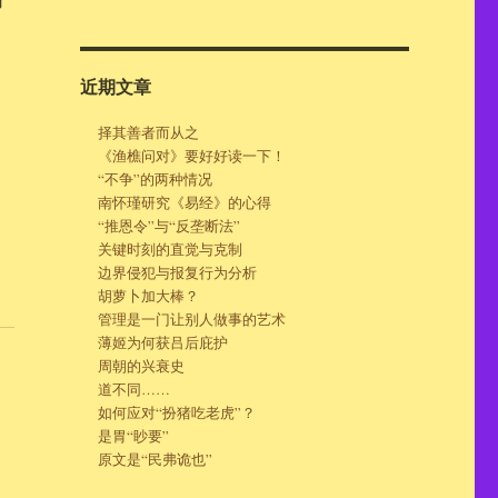
近期文章
择其善者而从之
《渔樵问对》要好好读一下！
“不争”的两种情况
南怀瑾研究《易经》的心得
“推恩令”与“反垄断法”
关键时刻的直觉与克制
边界侵犯与报复行为分析
胡萝卜加大棒？
管理是一门让别人做事的艺术
薄姬为何获吕后庇护
周朝的兴衰史
道不同……
如何应对“扮猪吃老虎”？
是胃“眇要”
原文是“民弗诡也”