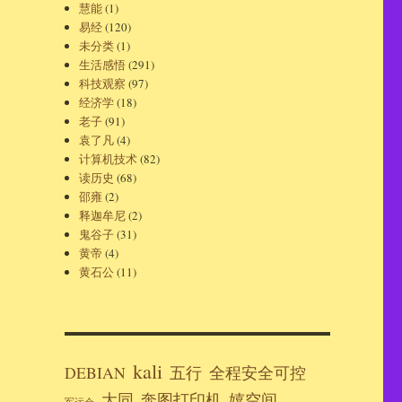
慧能
(1)
易经
(120)
未分类
(1)
生活感悟
(291)
科技观察
(97)
经济学
(18)
老子
(91)
袁了凡
(4)
计算机技术
(82)
读历史
(68)
邵雍
(2)
释迦牟尼
(2)
鬼谷子
(31)
黄帝
(4)
黄石公
(11)
kali
DEBIAN
五行
全程安全可控
大同
奔图打印机
嬉空间
军运会