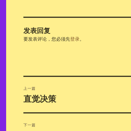
发表回复
要发表评论，您必须先
登录
。
文
上一篇
章
直觉决策
上
篇
导
文
航
章：
下一篇