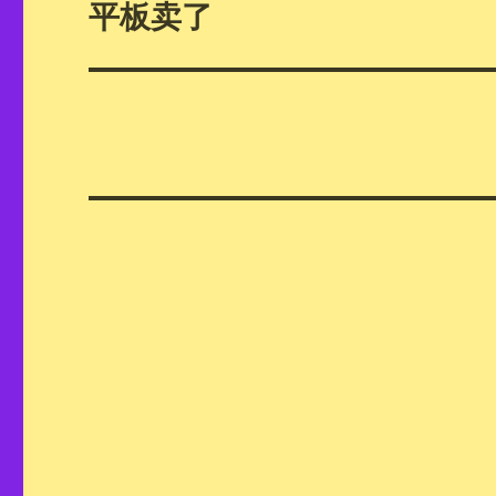
平板卖了
下
篇
文
章：