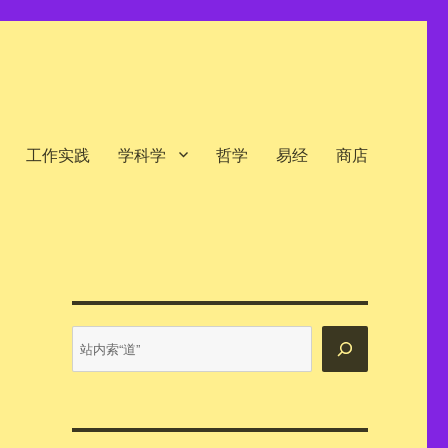
工作实践
学科学
哲学
易经
商店
站
内
搜
索