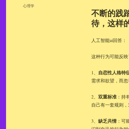
布
分
心理学
于
不断的践
类
待，这样
人工智能ai回答：
这种行为可能反映
自恋性人格特
1、
需求和欲望，而忽
双重标准
2、
：持
自己有一套规则，
缺乏共情
3、
：可
识到自己的行为对