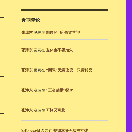
近期评论
张津东
制度的“反脆弱”哲学
发表在
张津东
退休金不容拖欠
发表在
张津东
“因果”无需改变，只需转变
发表在
张津东
“王者荣耀”探讨
发表在
张津东
可怜又可悲
发表在
hello world
规律本身无法被打破
发表在