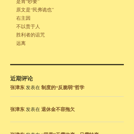
是胃“眇要”
原文是“民弗诡也”
右主因
不以责于人
胜利者的诅咒
远离
近期评论
张津东
制度的“反脆弱”哲学
发表在
张津东
退休金不容拖欠
发表在