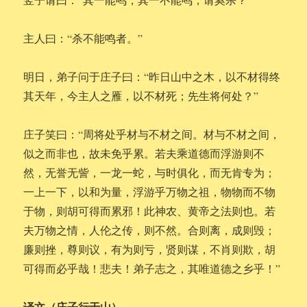
主人曰：“杀不能鸣者。”
明日，弟子问于庄子曰：“昨日山中之木，以不材得终
其天年，今主人之雁，以不材死；先生将何处？”
庄子笑曰：“周将处乎材与不材之间。材与不材之间，
似之而非也，故未免乎累。若夫乘道德而浮游则不
然，无誉无訾，一龙一蛇，与时俱化，而无肯专为；
一上一下，以和为量，浮游乎万物之祖，物物而不物
于物，则胡可得而累邪！此神农、黄帝之法则也。若
夫万物之情，人伦之传，则不然。合则离，成则毁；
廉则挫，尊则议，有为则亏，贤则谋，不肖则欺，胡
可得而必乎哉！悲夫！弟子志之，其唯道德之乡乎！”
译文（庄子行于山）