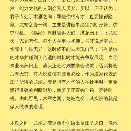
然，能力太低的人则会受人厌弃。所以，庄子认为，
君子应处于木雁之间，即使你很有才，也要懂得隐
藏。龙蛇之变一词，主要是讲做事必须判断形势、讲
究时机。《易经》乾卦告诉人们，潜龙勿用，飞龙在
天，亢龙有悔。每个人在事业初期，与其说是潜龙，
实际上与蛇无异，这时候不能去表现自己；当有足够
的才华并碰到了合适的时机时才能去争取展现；当你
事业蒸蒸日上、势头正旺时则要学会收敛，否则将会
后悔无穷。有人说道儒都源自易经，作为道家代表的
庄子所讲的龙蛇之变是指有才华的人在处事时一定要
懂得准确的判断时势，像姜子牙直钩垂钓、等待时
机。由此可见，木雁之间，龙蛇之变，其实讲的就是
做人做事的道理。
木雁之间，龙蛇之变这两个词语出自庄子之口，像他
这样大智大圣之人，其才华学问怎么可能处于中间水