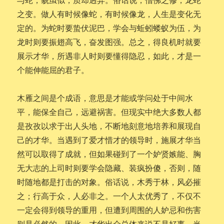
之变。做人有时候像蛇，有时候像龙，人生是变化无
定的。为蛇时要蛰伏泥巴，学会与蚯蚓蝼蚁为伍，为
龙时则要振翅高飞，奋发图强。总之，得良机时就要
展示才华，所遇非人时则要懂得隐忍，如此，才是一
个能伸能屈的君子。
木雁之间是个成语，意思是才能或学问处于中间水
平，能保全自己，远避祸害。但现实中绝大多数人都
是孜孜以求于出人头地，不断地刻意地培养和展现自
己的才华。当遇到了爱才惜才的领导时，施展才华当
然可以取得了成就，但如果碰到了一个妒贤嫉能、胸
无大志的上司时则要学会隐藏、装疯扮傻，否则，随
时随地都是打击的对象。俗话说，木秀于林，风必摧
之；行高于众，人必非之。一个人太优秀了，不仅不
一定会得到领导的重用，但遭到周围的人妒忌和伤害
则是必然的，因此，才华出众总体来说不是好事。当