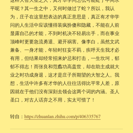
平呢？其一生之中，又何时做过了蛇？所以，我认
为，庄子在这里想表达的真正意思是，真正有才华学
问的人生活中应该懂得装疯扮傻和隐藏，不能在人前
显露自己的才能，不到时机决不轻易出手，而在事业
顶峰时更要急流勇退、避开祸害。像李白，虽然文武
兼备、一身才能，年轻时狂妄不羁，疾呼天生我才必
有用，但结果却经常招来妒忌和打击，一生坎坷，郁
郁不得志！而张良和范蠡功高盖世，却在助主成就大
业之时功成身退，这才是庄子所期望的大智之人。我
想，生活中许多有才华的人往往活得比平常人差，原
因就在于他们没有深刻去领会这两个词的内涵。圣人
圣口，对古人话弃之不用，实太可惜了！
转自：
https://zhuanlan.zhihu.com/p/406335767