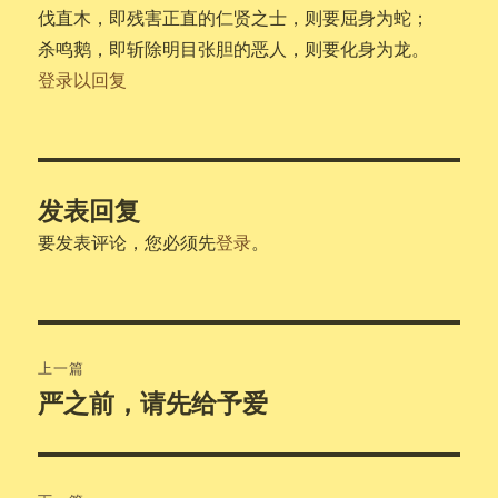
伐直木，即残害正直的仁贤之士，则要屈身为蛇；
杀鸣鹅，即斩除明目张胆的恶人，则要化身为龙。
登录以回复
发表回复
要发表评论，您必须先
登录
。
文
上一篇
章
严之前，请先给予爱
上
篇
导
文
航
章：