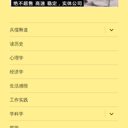
展
兵儒释道
开
子
菜
读历史
单
心理学
经济学
生活感悟
工作实践
展
学科学
开
子
菜
哲学