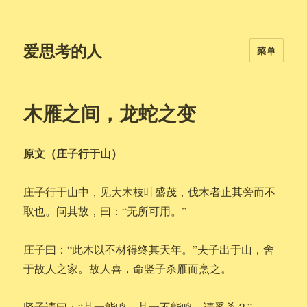
爱思考的人
菜单
木雁之间，龙蛇之变
原文（庄子行于山）
庄子行于山中，见大木枝叶盛茂，伐木者止其旁而不
取也。问其故，曰：“无所可用。”
庄子曰：“此木以不材得终其天年。”夫子出于山，舍
于故人之家。故人喜，命竖子杀雁而烹之。
竖子请曰：“其一能鸣，其一不能鸣，请奚杀？”