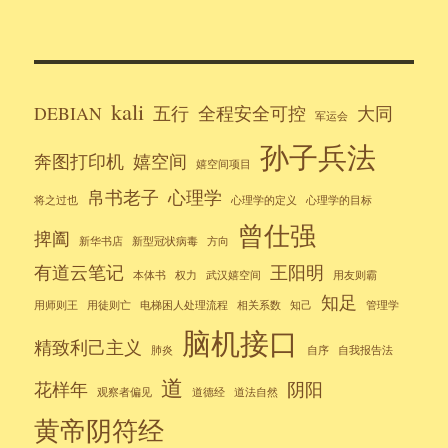
kali
DEBIAN
五行
全程安全可控
大同
军运会
孙子兵法
奔图打印机
嬉空间
嬉空间项目
帛书老子
心理学
将之过也
心理学的定义
心理学的目标
曾仕强
捭阖
新华书店
新型冠状病毒
方向
有道云笔记
王阳明
本体书
权力
武汉嬉空间
用友则霸
知足
用师则王
用徒则亡
电梯困人处理流程
相关系数
知己
管理学
脑机接口
精致利己主义
肺炎
自序
自我报告法
道
花样年
阴阳
观察者偏见
道德经
道法自然
黄帝阴符经