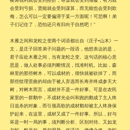
会受到亏损，贤能就会受到谋算，而无能也会受到欺
侮，怎么可以一定要偏滞于某一方面呢！可悲啊！弟
子们记住了，恐怕还只有归向于自然吧！”
木雁之间和龙蛇之变两个词语都出自《庄子•山木》一
文，是庄子回答弟子问题的一段语，他想表达的是，
君子应处木雁之间，当有龙蛇之变。这句话的核心意
思是，做人处事必须判断情况，找准时机。比如，森
林里的那些树木，可以成材的，很快就被砍掉了，而
那些纹理歪曲的却由于被人弃选而长寿并终成参天大
树，对树木而言，成材并不是一件好事。可是在农民
家里的一群鹅中，不成材光会叫和跑的鹅成了主人终
日追杀的对象，而引颈高歌的成材鹅却被主人终身保
护起来，在这里，成材又成了一件好事。所以，好与
坏是一时一局的事，须判断分析、区别对待。又如龙
与蛇，貌虽似，质却迥异。俗话说，僧佛之修，龙蛇