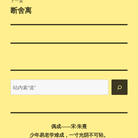
下一篇
断舍离
下
篇
文
章：
站
内
搜
索
偶成——宋·朱熹
少年易老学难成，一寸光阴不可轻。