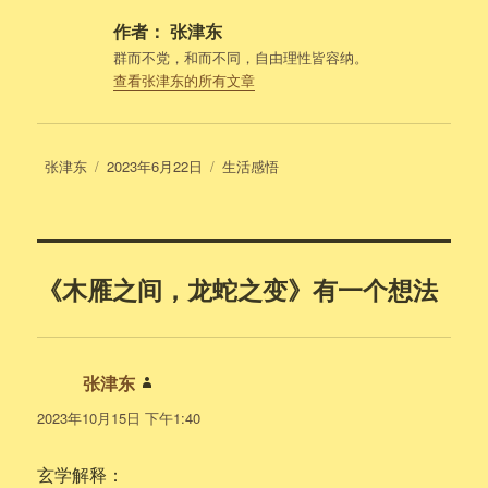
作者：
张津东
群而不党，和而不同，自由理性皆容纳。
查看张津东的所有文章
作
发
分
张津东
2023年6月22日
生活感悟
者
布
类
于
《木雁之间，龙蛇之变》有一个想法
张津东
说
道：
2023年10月15日 下午1:40
玄学解释：