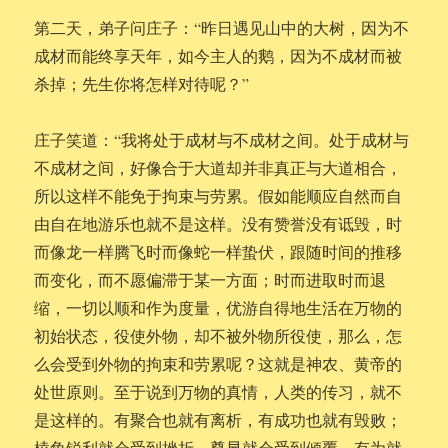
第二天，弟子问庄子：“昨日遇见山中的大树，因为不
成材而能终享天年，如今主人的鹅，因为不成材而被
杀掉；先生你将怎样对待呢？”
庄子笑道：“我将处于成材与不成材之间。处于成材与
不成材之间，好像合于大道却并非真正与大道相合，
所以这样不能免于拘束与劳累。假如能顺应自然而自
由自在地游乐也就不是这样。没有赞誉没有诋毁，时
而像龙一样腾飞时而像蛇一样蛰伏，跟随时间的推移
而变化，而不愿偏滞于某一方面；时而进取时而退
缩，一切以顺和作为度量，优游自得地生活在万物的
初始状态，役使外物，却不被外物所役使，那么，怎
么会受到外物的拘束和劳累呢？这就是神农、黄帝的
处世原则。至于说到万物的真情，人类的传习，就不
是这样的。有聚合也就有离析，有成功也就有毁败；
棱角锐利就会受到挫折，尊显就会受到倾覆，有为就