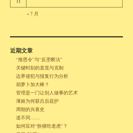
31
« 7 月
近期文章
“推恩令”与“反垄断法”
关键时刻的直觉与克制
边界侵犯与报复行为分析
胡萝卜加大棒？
管理是一门让别人做事的艺术
薄姬为何获吕后庇护
周朝的兴衰史
道不同……
如何应对“扮猪吃老虎”？