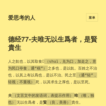
爱思考的人
菜单
德经77-夫唯无以生爲者，是賢
貴生
𨓚
人之飢也，以其取食
（shuì，兑为口，加走之，意
之多也，是以飢。百姓之不治
为民口夺食，通“税”）
也，以其上有以爲也，是以不治。民之巠
（通“轻”，
死，以其求生之厚也，是以巠死。
轻视；不重视）
夫
唯
（文言文中的发语词，表提示作用）
（唯，独
賢
无以生爲者，是
貴生。
也）
（良，美善）