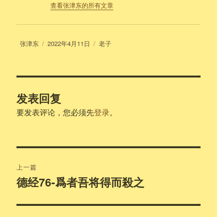
查看张津东的所有文章
作
发
分
张津东
2022年4月11日
老子
者
布
类
于
发表回复
要发表评论，您必须先
登录
。
文
上一篇
章
德经76-爲者吾将得而殺之
上
篇
导
文