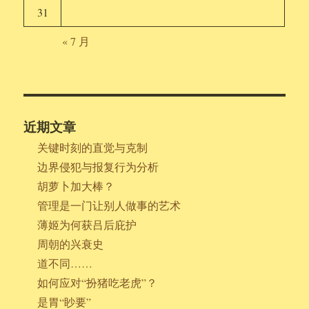
31
« 7 月
近期文章
关键时刻的直觉与克制
边界侵犯与报复行为分析
胡萝卜加大棒？
管理是一门让别人做事的艺术
薄姬为何获吕后庇护
周朝的兴衰史
道不同……
如何应对“扮猪吃老虎”？
是胃“眇要”