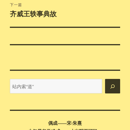
航
章：
下一篇
齐威王轶事典故
下
篇
文
章：
站
内
搜
索
偶成——宋·朱熹