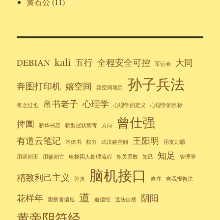
黄石公
(11)
kali
DEBIAN
五行
全程安全可控
大同
军运会
孙子兵法
奔图打印机
嬉空间
嬉空间项目
帛书老子
心理学
将之过也
心理学的定义
心理学的目标
曾仕强
捭阖
新华书店
新型冠状病毒
方向
有道云笔记
王阳明
本体书
权力
武汉嬉空间
用友则霸
知足
用师则王
用徒则亡
电梯困人处理流程
相关系数
知己
管理学
脑机接口
精致利己主义
肺炎
自序
自我报告法
道
花样年
阴阳
观察者偏见
道德经
道法自然
黄帝阴符经