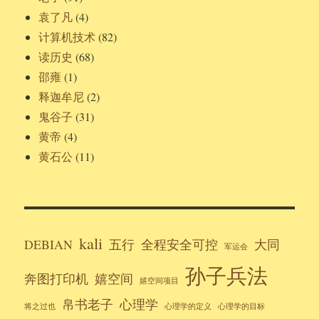
袁了凡
(4)
计算机技术
(82)
读历史
(68)
邵雍
(1)
释迦牟尼
(2)
鬼谷子
(31)
黄帝
(4)
黄石公
(11)
kali
DEBIAN
五行
全程安全可控
大同
军运会
孙子兵法
奔图打印机
嬉空间
嬉空间项目
帛书老子
心理学
将之过也
心理学的定义
心理学的目标