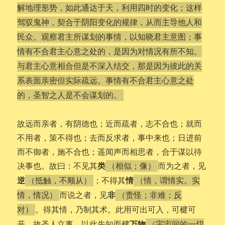
解地理形势，如此通达于天，利用四时的变化；这样
驾驭鬼神，契合于阴阳变化的规律，从而主导他人和
民众。观察君主所谋划的事情，以知晓君主意图；事
情有不合君主心意之处的，是因为对情况有所不知。
与君主心意相合但是不深入结交，那是因为彼此的关
系表面亲密但实际疏远。事情有不合君主心意之处
的，圣智之人是不会谋划的。
故远而亲者，有阴德也；近而疏者，志不合也；就而
不用者，策不得也；去而反求者，事中来也；日进前
而不御者，施不合也；遥闻声而相思者，合于谋以待
类
决事也。故曰：不见其
而为之者，见
（相似；像）
逆
情
；不得其
（抵触，不顺从）
（情，谓情实。实
非
而说之者，见
情，情况）
（责怪；非难；反
。得其情，乃制其术。此用可出可入，可楗可
对）
万物
开。故圣人立事，以此先知而楗
（宇宙间的一切