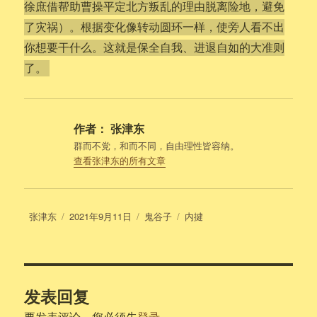
徐庶借帮助曹操平定北方叛乱的理由脱离险地，避免
了灾祸）。根据变化像转动圆环一样，使旁人看不出
你想要干什么。这就是保全自我、进退自如的大准则
了。
作者：
张津东
群而不党，和而不同，自由理性皆容纳。
查看张津东的所有文章
作
发
分
标
张津东
2021年9月11日
鬼谷子
内揵
者
布
类
签
于
发表回复
要发表评论，您必须先
登录
。