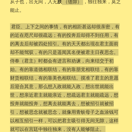
朕
从子也，出无间，入无
，独往独来，莫之
（缝隙）
能止。
君臣、上下之间的事情，有的相距甚远却很亲密，有
的近在咫尺却很疏远；有的投奔后却得不到任用，有
的离去后却被四处招引。有的天天都出现在君主面前
却不能驾驭，有的只是遥闻其名便被君主日夜思念。
侍奉（君主）时都会有进言和劝谏，向来结交于初
始。有的靠道德相联结，有的靠朋党相联结，有的靠
财货相联结，有的靠美色相联结。摸准了君主的意愿
后迎合其意，那么想入政就能入政，想出世就能出
世，想亲近君主就能亲近，想疏远君主就能疏远，想
投奔就能投奔，想离去就能离去，想被招引就被招
引，想被思念就被思念，就像用青蚨母子之血涂钱可
以相互招引一样，可以把君主吸引得无间无隙，这样
就可以在宫廷中独往独来，没有人能够阻止。