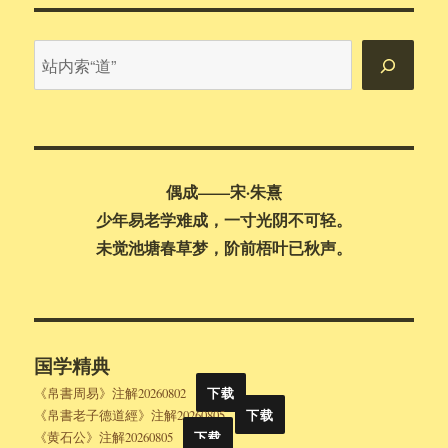
站
内
搜
索
偶成——宋·朱熹
少年易老学难成，一寸光阴不可轻。
未觉池塘春草梦，阶前梧叶已秋声。
国学精典
《帛書周易》注解20260802
下载
《帛書老子德道經》注解20260805
下载
《黄石公》注解20260805
下载