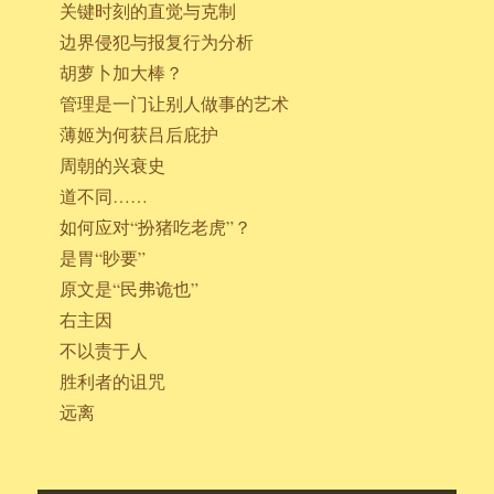
关键时刻的直觉与克制
边界侵犯与报复行为分析
胡萝卜加大棒？
管理是一门让别人做事的艺术
薄姬为何获吕后庇护
周朝的兴衰史
道不同……
如何应对“扮猪吃老虎”？
是胃“眇要”
原文是“民弗诡也”
右主因
不以责于人
胜利者的诅咒
远离