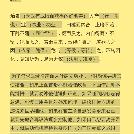
治名
产
入
（为政有成绩而获得的好名声）
（産，生
业
，曰楗而内合。上暗不治，
也）
（事业；功业）
窹
下乱不
，楗而反之。内自得而外不
（同“悟”）
留，说而飞之。若命自来，己迎而御之。若欲去之，
因
与
危
之。环转因
（依靠；凭借）
（等候，等待）
仪
化，莫知所为，退为大
。
（法制，准则）
为了谋求政绩名声而入仕建立功业，这叫劝谏并进言
使结合。如果上面昏暗不能治理政务，下面作乱却不
能觉悟，就要劝谏使他返归正道。如果碰到内心志得
意满、刚愎自用并且对外来道理、建议排斥不进的，
游说并且恭维他。如果有君主亲自颁发命令来召己，
就要先迎合再设法逐步控制他。如果自己想要离开君
主，就借助危机等待脱身良机（如三国赤壁之战时，