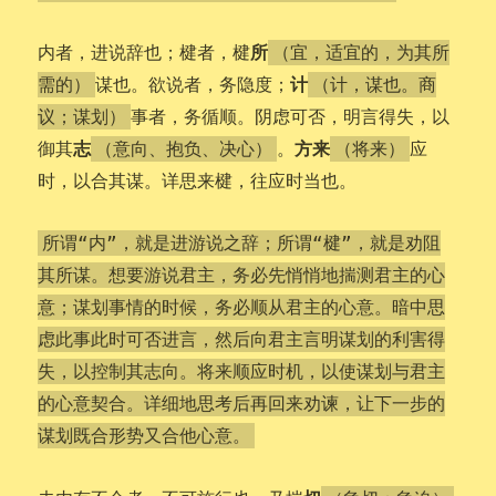
所
内者，进说辞也；楗者，楗
（宜，适宜的，为其所
计
谋也。欲说者，务隐度；
需的）
（计，谋也。商
事者，务循顺。阴虑可否，明言得失，以
议；谋划）
志
方来
御其
。
应
（意向、抱负、决心）
（将来）
时，以合其谋。详思来楗，往应时当也。
所谓“内”，就是进游说之辞；所谓“楗”，就是劝阻
其所谋。想要游说君主，务必先悄悄地揣测君主的心
意；谋划事情的时候，务必顺从君主的心意。暗中思
虑此事此时可否进言，然后向君主言明谋划的利害得
失，以控制其志向。将来顺应时机，以使谋划与君主
的心意契合。详细地思考后再回来劝谏，让下一步的
谋划既合形势又合他心意。