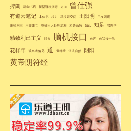
曾仕强
捭阖
新华书店
新型冠状病毒
方向
有道云笔记
王阳明
本体书
权力
武汉嬉空间
用友则霸
知足
用师则王
用徒则亡
电梯困人处理流程
相关系数
知己
管理学
脑机接口
精致利己主义
肺炎
自序
自我报告法
道
花样年
阴阳
观察者偏见
道德经
道法自然
黄帝阴符经