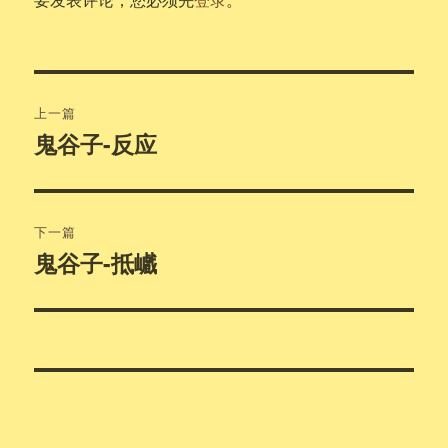
文
上一篇
章
鬼谷子-反应
上
篇
导
文
航
章：
下一篇
鬼谷子-抵巇
下
篇
文
章：