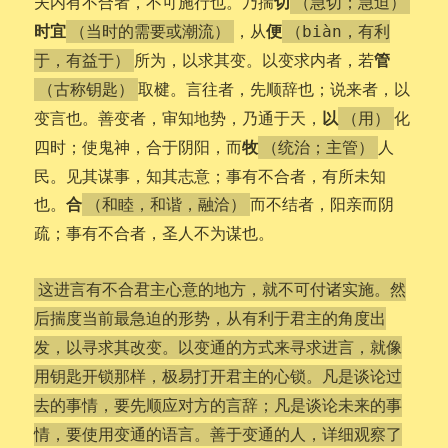
切
夫内有不合者，不可施行也。乃揣
（急切；急迫）
时宜
便
，从
（当时的需要或潮流）
（biàn，有利
管
所为，以求其变。以变求内者，若
于，有益于）
取楗。言往者，先顺辞也；说来者，以
（古称钥匙）
以
变言也。善变者，审知地势，乃通于天，
化
（用）
牧
四时；使鬼神，合于阴阳，而
人
（统治；主管）
民。见其谋事，知其志意；事有不合者，有所未知
合
也。
而不结者，阳亲而阴
（和睦，和谐，融洽）
疏；事有不合者，圣人不为谋也。
这进言有不合君主心意的地方，就不可付诸实施。然
后揣度当前最急迫的形势，从有利于君主的角度出
发，以寻求其改变。以变通的方式来寻求进言，就像
用钥匙开锁那样，极易打开君主的心锁。凡是谈论过
去的事情，要先顺应对方的言辞；凡是谈论未来的事
情，要使用变通的语言。善于变通的人，详细观察了