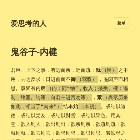
爱思考的人
菜单
鬼谷子-内楗
就
君臣、上下之事，有远而亲，近而疏；
之不
（留）
御
用，去之反求；日进前而不
，遥闻声而相
（驾驭）
内楗
思。事皆有
（内：同“纳”，收入；接受。楗：遏
素
，
制，堵塞。纳谏，向君主进言劝谏）
（表示历来
本始
结
。或结以道
如此，相当于“向来”）
（本初）
德，或结以党友，或结以财货，或结以采色。用其
意，欲入则入，欲出则出；欲亲则亲，欲疏则疏；欲
就则就，欲去则去；欲求则求，欲思则思。若蚨母之