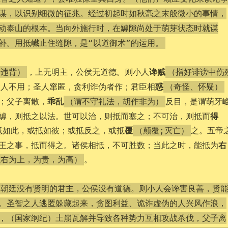
谋，以识别细微的征兆。经过初起时如秋毫之末般微小的事情，
动泰山的根本。当向外施行时，在罅隙尚处于萌芽状态时就谋
补。用抵巇止住缝隙，是“以道御术”的运用。
谗贼
，上无明主，公侯无道德。则小人
；违背）
（指好诽谤中伤
惑
贤人不用；圣人窜匿，贪利诈伪者作；君臣相
（奇怪、怀疑）
乖乱
；父子离散，
反目，是谓萌牙
（谓不守礼法，胡作非为）
得
罅，则抵之以法。世可以治，则抵而塞之；不可治，则抵而
覆
抵如此，或抵如彼；或抵反之，或抵
之。五帝
（颠覆;灭亡）
右
王之事，抵而得之。诸侯相抵，不可胜数；当此之时，能抵为
。
以右为上，为贵，为高）
，朝廷没有贤明的君主，公侯没有道德。则小人会谗害良善，贤
。圣智之人逃匿躲藏起来，贪图利益、诡诈虚伪的人兴风作浪，
，（国家纲纪）土崩瓦解并导致各种势力互相攻战杀伐，父子离