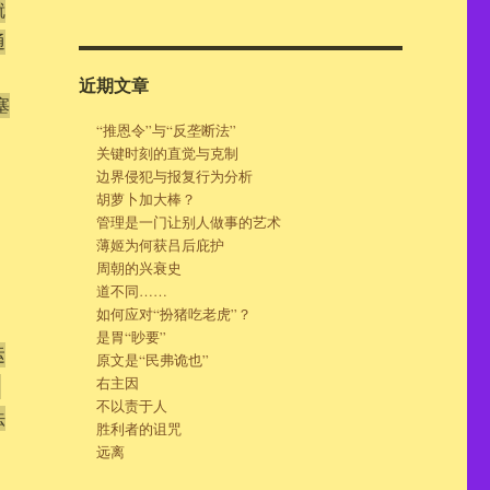
就
通
近期文章
塞
“推恩令”与“反垄断法”
关键时刻的直觉与克制
边界侵犯与报复行为分析
胡萝卜加大棒？
管理是一门让别人做事的艺术
薄姬为何获吕后庇护
周朝的兴衰史
道不同……
如何应对“扮猪吃老虎”？
是胃“眇要”
运
原文是“民弗诡也”
右主因
）
不以责于人
法
胜利者的诅咒
远离