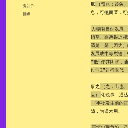
布
朕
（预兆；迹象
分
鬼谷子
于
类
息，可抵而匿，可
标
抵巇
签
万物有自然发展，
指掌。距离很近却
清楚，是（因为）
发展成中等裂缝；
“抵”使其闭塞，
过“抵”进行取代
之
事
（之，出也
化说事，通
应）
（事物发生前的
隙，为道术用。
事情出现危险，