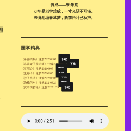
偶成——宋·朱熹
少年易老学难成，一寸光阴不可轻。
未觉池塘春草梦，阶前梧叶已秋声。
如
国学精典
下载
《帛書周易》注解20260802
下载
《帛書老子德道經》注解20260805
下载
《黄石公》注解20260805
下载
《鬼谷子》注解20260805
下载
《孙子兵法》注解20260805
下载
《渔樵问对》注解20240529
下载
《黄帝阴符经》注解20231024
顺
兆
事