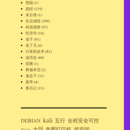
慧能
(1)
易经
(119)
未分类
(1)
生活感悟
(290)
科技观察
(97)
经济学
(18)
老子
(91)
袁了凡
(4)
计算机技术
(82)
读历史
(68)
邵雍
(1)
释迦牟尼
(2)
鬼谷子
(31)
黄帝
(4)
黄石公
(11)
kali
DEBIAN
五行
全程安全可控
大同
奔图打印机
嬉空间
军运会