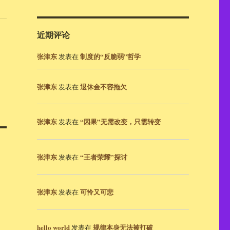
近期评论
张津东
制度的“反脆弱”哲学
发表在
张津东
退休金不容拖欠
发表在
张津东
“因果”无需改变，只需转变
发表在
张津东
“王者荣耀”探讨
发表在
张津东
可怜又可悲
发表在
hello world
规律本身无法被打破
发表在