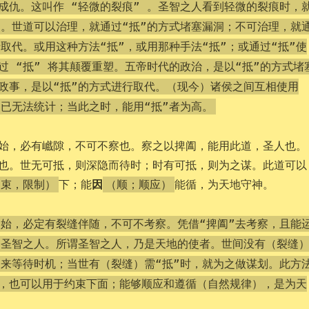
成仇。这叫作 “轻微的裂痕” 。圣智之人看到轻微的裂痕时，
”。世道可以治理，就通过“抵”的方式堵塞漏洞；不可治理，就
行取代。或用这种方法“抵”，或用那种手法“抵”；或通过“抵”使
过 “抵” 将其颠覆重塑。五帝时代的政治，是以“抵”的方式堵
政事，是以“抵”的方式进行取代。（现今）诸侯之间互相使用
多已无法统计；当此之时，能用“抵”者为高。
始，必有巇隙，不可不察也。察之以捭阖，能用此道，圣人也。
也。世无可抵，则深隐而待时；时有可抵，则为之谋。此道可以
因
下；能
能循，为天地守神。
约束，限制）
（顺；顺应）
始，必定有裂缝伴随，不可不考察。凭借“捭阖”去考察，且能
是圣智之人。所谓圣智之人，乃是天地的使者。世间没有（裂缝
起来等待时机；当世有（裂缝）需“抵”时，就为之做谋划。此方
，也可以用于约束下面；能够顺应和遵循（自然规律），是为天