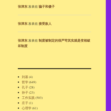
张津东
骗子和傻子
发表在
张津东
接受敌人
发表在
张津东
制度被制定的很严苛其实就是变相破
发表在
坏制度
刘基
(4)
哲学
(649)
孔子
(28)
孙子
(23)
工作实践
(503)
庄子
(1)
心理学
(61)