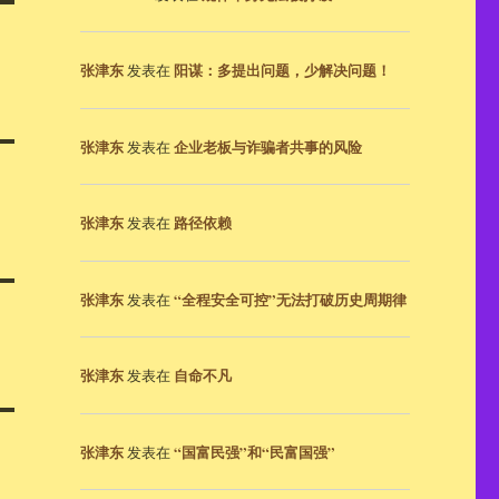
张津东
阳谋：多提出问题，少解决问题！
发表在
张津东
企业老板与诈骗者共事的风险
发表在
张津东
路径依赖
发表在
张津东
“全程安全可控”无法打破历史周期律
发表在
张津东
自命不凡
发表在
张津东
“国富民强”和“民富国强”
发表在