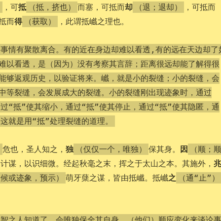
抵
却
，可
而塞，可抵而
，可抵而
）
（抵，挤也）
（退；退却）
得
抵而
，此谓抵巇之理也。
（获取）
事情有聚散离合。有的近在身边却难以看透,有的远在天边却了
难以看透，是（因为）没有考察其言辞；距离很远却能了解得很
能够返观历史，以验证将来。巇，就是小的裂缝；小的裂缝，会
中等裂缝，会发展成大的裂缝。小的裂缝刚出现迹象时，通过
通过“抵”使其缩小，通过“抵”使其停止，通过“抵”使其隐匿，通
，这就是用“抵”处理裂缝的道理。
独
因
危也，圣人知之，
保其身。
）
（仅仅一个，唯独）
（顺；
达计谋，以识细微。经起秋毫之末，挥之于太山之本。其施外，
之
萌牙蘖之谋，皆由抵巇。抵巇
征候或迹象，预示）
（通“止”）
圣智之人知道了，会唯独保全其自身。（他们）顺应变化来谈论