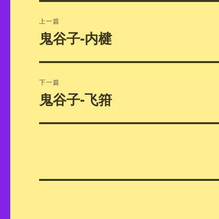
文
上一篇
章
鬼谷子-内楗
上
篇
导
文
航
章：
下一篇
鬼谷子-飞箝
下
篇
文
章：