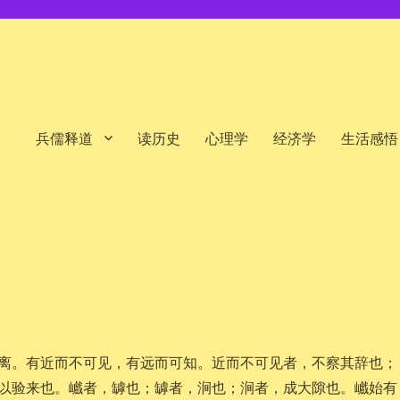
兵儒释道
读历史
心理学
经济学
生活感悟
离。有近而不可见，有远而可知。近而不可见者，不察其辞也；
以验来也。巇者，罅也；罅者，涧也；涧者，成大隙也。巇始有