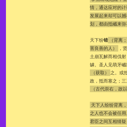
情，通达应对的计
发展起来却可以撼
划，都由抵巇来弥
错
天下纷
（背离
，
害良善的人）
土崩瓦解而相伐射
罅。圣人见萌牙巇
之。或
（获取）
政，抵而塞之；三
（古代崇右，故
天下人纷纷背离
之人也不会被任用
君臣之间互相猜疑