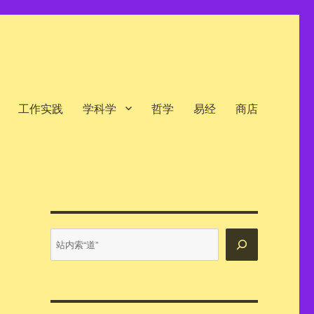
工作实践
学科学
哲学
易经
商店
站
内
搜
索