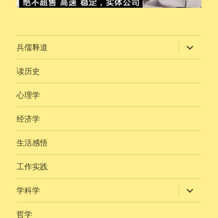
展
兵儒释道
开
子
菜
读历史
单
心理学
经济学
生活感悟
工作实践
展
学科学
开
子
菜
哲学