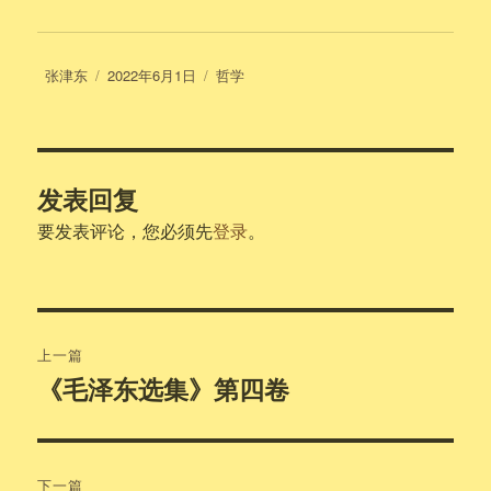
作
发
分
张津东
2022年6月1日
哲学
者
布
类
于
发表回复
要发表评论，您必须先
登录
。
文
上一篇
章
《毛泽东选集》第四卷
上
篇
导
文
航
章：
下一篇