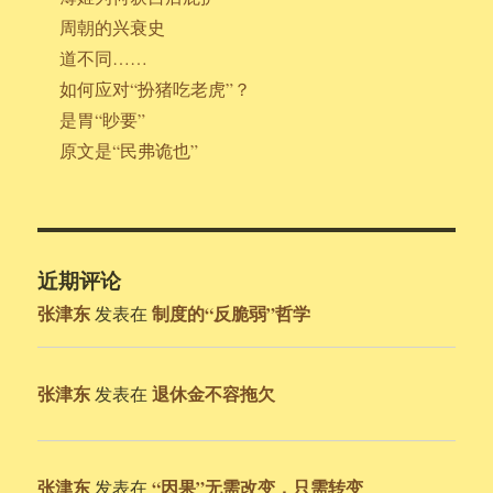
周朝的兴衰史
道不同……
如何应对“扮猪吃老虎”？
是胃“眇要”
原文是“民弗诡也”
近期评论
张津东
制度的“反脆弱”哲学
发表在
张津东
退休金不容拖欠
发表在
张津东
“因果”无需改变，只需转变
发表在