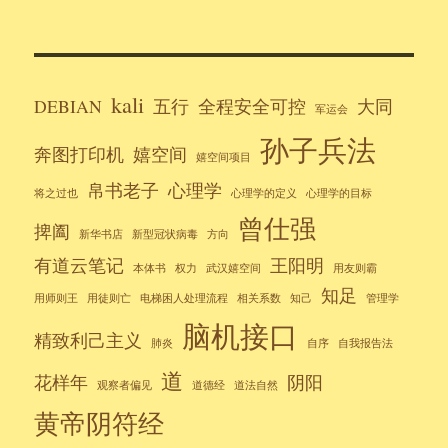
kali
DEBIAN
五行
全程安全可控
大同
军运会
孙子兵法
奔图打印机
嬉空间
嬉空间项目
帛书老子
心理学
将之过也
心理学的定义
心理学的目标
曾仕强
捭阖
新华书店
新型冠状病毒
方向
有道云笔记
王阳明
本体书
权力
武汉嬉空间
用友则霸
知足
用师则王
用徒则亡
电梯困人处理流程
相关系数
知己
管理学
脑机接口
精致利己主义
肺炎
自序
自我报告法
道
花样年
阴阳
观察者偏见
道德经
道法自然
黄帝阴符经