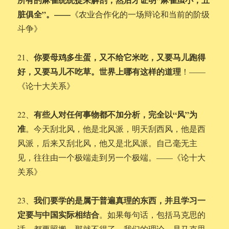
脏俱全”。——
《农业合作化的一场辩论和当前的阶级
斗争》
你要母鸡多生蛋，又不给它米吃，又要马儿跑得
21、
好，又要马儿不吃草。世界上哪有这样的道理
！——
《论十大关系》
有些人对任何事物都不加分析，完全以“风”为
22、
准
。今天刮北风，他是北风派，明天刮西风，他是西
风派，后来又刮北风，他又是北风派。自己毫无主
见，往往由一个极端走到另一个极端。——《论十大
关系》
我们要学的是属于普遍真理的东西，并且学习一
23、
定要与中国实际相结合
。如果每句话，包括马克思的
话，都要照搬，那就不得了。我们的理论，是马克思