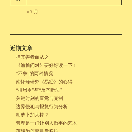
« 7 月
近期文章
择其善者而从之
《渔樵问对》要好好读一下！
“不争”的两种情况
南怀瑾研究《易经》的心得
“推恩令”与“反垄断法”
关键时刻的直觉与克制
边界侵犯与报复行为分析
胡萝卜加大棒？
管理是一门让别人做事的艺术
薄姬为何获吕后庇护