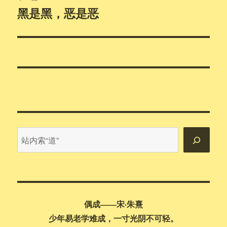
黑是黑，恶是恶
下
篇
文
章：
站
内
搜
索
偶成——宋·朱熹
少年易老学难成，一寸光阴不可轻。