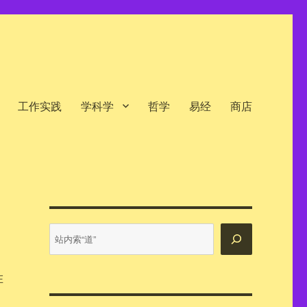
工作实践
学科学
哲学
易经
商店
站
内
搜
索
在