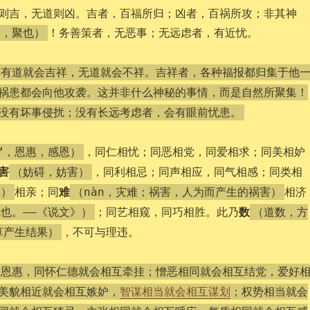
则吉，无道则凶。吉者，百福所归；凶者，百祸所攻；非其神
！务善策者，无恶事；无远虑者，有近忧。
钟，聚也）
，有道就会吉祥，无道就会不祥。吉祥者，各种福报都归集于他
祸患都会向他攻袭。这并非什么神秘的事情，而是自然所聚集！
没有坏事侵扰；没有长远考虑者，会有眼前忧患。
，同仁相忧；同恶相党，同爱相求；同美相妒
”，恩惠，感恩）
害
，同利相忌；同声相应，同气相感；同类相
（妨碍，妨害）
难
相亲；同
相济
美）
（nàn，灾难；祸害，人为而产生的祸害）
数
；同艺相窥，同巧相胜。此乃
也。——《说文》）
（道数，方
，不可与理违。
算产生结果）
互恩惠，同怀仁德就会相互牵挂；憎恶相同就会相互结党，爱好
美貌相近就会相互嫉妒，
智谋相当就会相互谋划
；权势相当就会