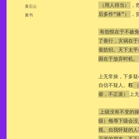
布
，
（用人得当）
分
黄石公
于
类
，
后多作“徕”）
标
素书
签
有怨恨在于不赦
了善行，灾祸在于
蚕纺织。天下太平
困在于放弃时机。
上无常操，下多疑
枉
自信不疑人。
上
僻，不正派）
上级没有不变的
级）侮辱下级会没
视。自我怀疑的人
正派的朋友，不正