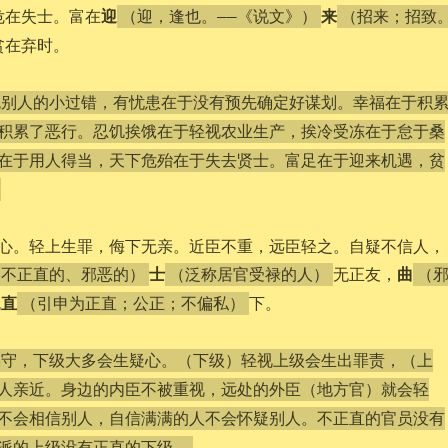
迎
来
危在失士。富在
（迎，逢也。——《说文》）
（招来；招致
贫在弃时。
免别人的小过错，有忧患在于没有预先确定好谋划。幸福在于积
积累了恶行。忍饥挨饿在于轻视农业生产，挨冷受冻在于怠于桑
在于用人得当，天下危殆在于失去贤士。富足在于迎来机遇，贫
心。轻上生罪，侮下无亲。近臣不重，远臣轻之。自疑不信人，
士
曲
无正友，
（不正直的、邪恶的）
（泛称居官受禄的人）
（
直
无
下。
（引申为正直；公正；不偏私）
操守，下级大多会生疑心。（下级）轻视上级会生出罪责，（上
人亲近。身边的内臣不被重视，远处的外臣（地方官）就会轻
不会相信别人，自信满满的人不会怀疑别人。不正直的官员没有
派的上级没有正直的下级。