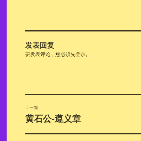
发表回复
要发表评论，您必须先
登录
。
文
上一篇
章
黄石公-遵义章
上
篇
导
文