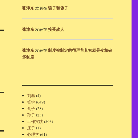
张津东
骗子和傻子
发表在
张津东
接受敌人
发表在
张津东
制度被制定的很严苛其实就是变相破
发表在
坏制度
刘基
(4)
哲学
(649)
孔子
(28)
孙子
(23)
工作实践
(503)
庄子
(1)
心理学
(61)