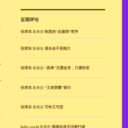
近期评论
一
张津东
制度的“反脆弱”哲学
发表在
张津东
退休金不容拖欠
发表在
，
张津东
“因果”无需改变，只需转变
发表在
，
张津东
“王者荣耀”探讨
发表在
张津东
可怜又可悲
发表在
相
hello world
规律本身无法被打破
发表在