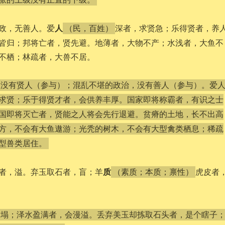
人
政，无善人。爱
深者，求贤急；乐得贤者，养
（民，百姓）
皆归；邦将亡者，贤先避。地薄者，大物不产；水浅者，大鱼不
不栖；林疏者，大兽不居。
，没有贤人（参与）；混乱不堪的政治，没有善人（参与）。爱
求贤；乐于得贤才者，会供养丰厚。国家即将称霸者，有识之士
国即将灭亡者，贤能之人将会先行退避。贫瘠的土地，长不出高
方，不会有大鱼遨游；光秃的树木，不会有大型禽类栖息；稀疏
型兽类居住。
质
者，溢。弃玉取石者，盲；羊
虎皮者
（素质；本质；禀性）
崩塌；泽水盈满者，会漫溢。丢弃美玉却拣取石头者，是个瞎子