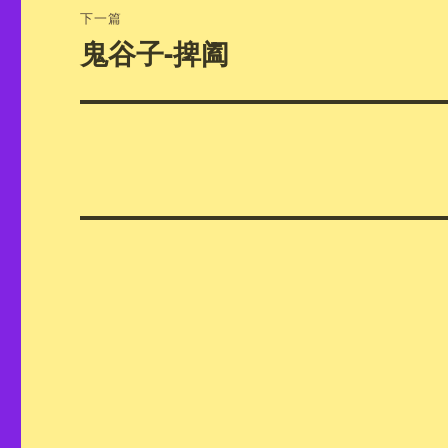
航
章：
下一篇
鬼谷子-捭阖
下
篇
文
章：