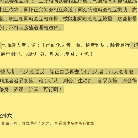
同就会相互猜忌；主张相同就会相互呼应，气质相同就会相互感
相互依靠，同怀正义就会相互亲近；同处灾难就会相互救助，志
就；职业相同就会互相窥探，技能相同就会相互较量。这些都是
的，不可与这些道理相违背。
行
己而教人者，逆；正己而化人者，顺。逆者难从，顺者易
）
（
，易行则理。如此理身、理家、理国，可也！
训他人者，他人会逆反；端正自己再去点化他人者，他人会顺服
顺服者容易实施。难以听从，则会产生动乱；容易实施，则会得
修身、齐家、治国，可行啊！
张津东
，和而不同，自由理性皆容纳。
查看张津东的所有文章