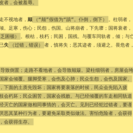
皮者，会被羞辱。
颠
走不视地者，
。柱弱者，
（“颠”假借为“蹎”。仆倒，倒下）
倾。足寒，伤心；民怨，伤国。山将崩者，下先隳；国将衰者，
。根枯，枝朽；民困，国残。与覆车同轨者，倾；与
疲乏困顿）
失
已
者，慎将失；恶其迹者，须避之。畏危者
（过错，错误）
会导致倒置；走路不看地者，会导致颠簸。梁柱细弱者，房屋会
国家会倾覆。腿脚受寒，会伤及心肺；民众生怨，会伤及国家。
，下面的土质先毁坏；国家将要衰落的时候，民众会先陷入疲
枝会朽坏；民众困苦，国家会残败。与已经倾覆的车走相同轨道
经灭亡的国家做相同事情的，会灭亡。见到已经犯过错者，要谨
厌恶其某种行为者，要避免采取类似做法。害怕危险者，会获得
，会获得生存。