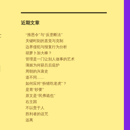
近期文章
“推恩令”与“反垄断法”
亡
关键时刻的直觉与克制
，
边界侵犯与报复行为分析
胡萝卜加大棒？
管理是一门让别人做事的艺术
薄姬为何获吕后庇护
垮
周朝的兴衰史
道不同……
如何应对“扮猪吃老虎”？
是胃“眇要”
原文是“民弗诡也”
右主因
不以责于人
胜利者的诅咒
远离