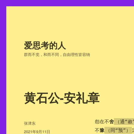
爱思考的人
群而不党，和而不同，自由理性皆容纳
黄石公-安礼章
舍
怨在不
（通“赦
作
张津东
者
豫
不
（同“预”）
发
2021年9月11日