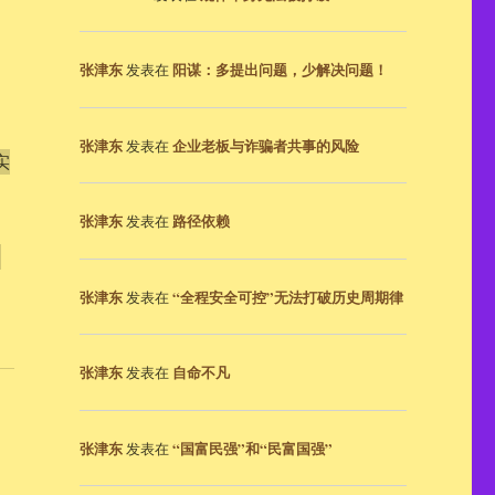
张津东
阳谋：多提出问题，少解决问题！
发表在
张津东
企业老板与诈骗者共事的风险
发表在
实
张津东
路径依赖
发表在
。
张津东
“全程安全可控”无法打破历史周期律
发表在
张津东
自命不凡
发表在
张津东
“国富民强”和“民富国强”
发表在