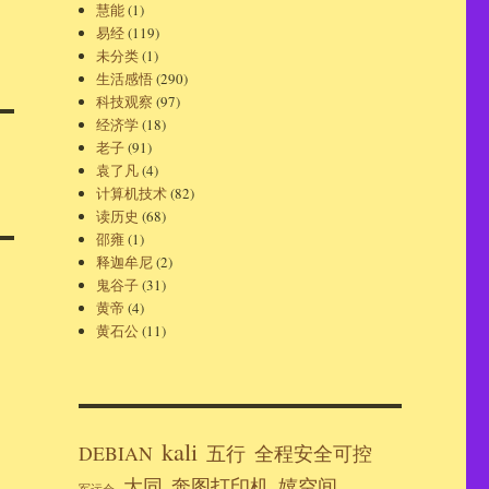
慧能
(1)
易经
(119)
未分类
(1)
生活感悟
(290)
科技观察
(97)
经济学
(18)
老子
(91)
袁了凡
(4)
计算机技术
(82)
读历史
(68)
邵雍
(1)
释迦牟尼
(2)
鬼谷子
(31)
黄帝
(4)
黄石公
(11)
kali
DEBIAN
五行
全程安全可控
大同
奔图打印机
嬉空间
军运会