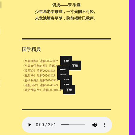
偶成——宋·朱熹
。
少年易老学难成，一寸光阴不可轻。
未觉池塘春草梦，阶前梧叶已秋声。
累
国学精典
下载
《帛書周易》注解20260802
下载
《帛書老子德道經》注解20260805
下载
《黄石公》注解20260805
下载
《鬼谷子》注解20260805
下载
《孙子兵法》注解20260805
邪
下载
《渔樵问对》注解20240529
下载
《黄帝阴符经》注解20231024