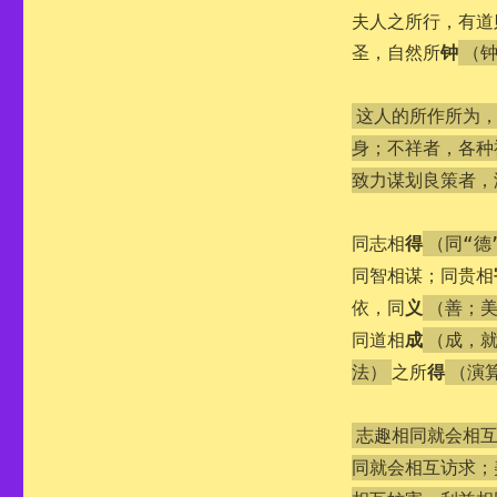
夫人之所行，有道
钟
圣，自然所
（
这人的所作所为
身；不祥者，各种
致力谋划良策者，
得
同志相
（同“德
同智相谋；同贵相
义
依，同
（善；
成
同道相
（成，就
得
之所
法）
（演
志趣相同就会相
同就会相互访求；