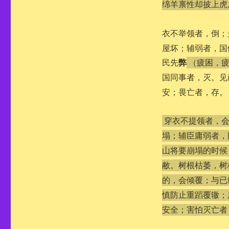
绵羊禀性却披上虎
衣不举领者，倒；
屋坏；辅弱者，国
弊
民先
（疲困，
国同事者，灭。见
安；畏亡者，存。
穿衣不提领者，
塌；辅臣庸弱者，
山将要崩塌的时候
敝。树根枯萎，树
的，会倾覆；与已
慎防止重蹈覆辙；
安全；害怕灭亡者