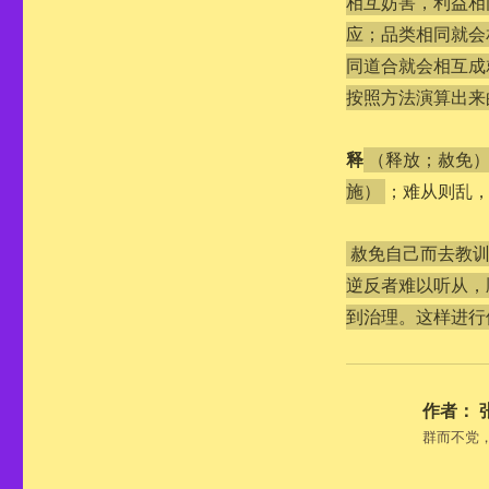
相互妨害，利益相
应；品类相同就会
同道合就会相互成
按照方法演算出来
释
（释放；赦免
；难从则乱
施）
赦免自己而去教
逆反者难以听从，
到治理。这样进行
作者：
群而不党