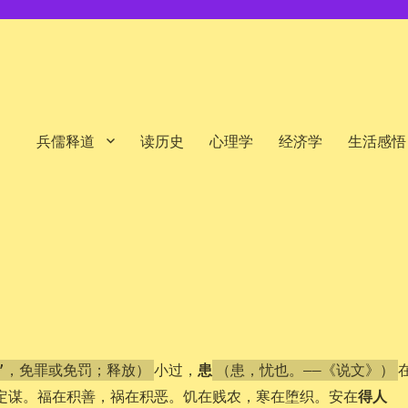
兵儒释道
读历史
心理学
经济学
生活感悟
患
小过，
”，免罪或免罚；释放）
（患，忧也。——《说文》）
得人
定谋。福在积善，祸在积恶。饥在贱农，寒在堕织。安在