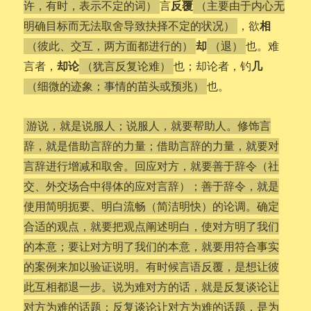
反覆
言
许，有时，表示不定的词）
（主要由于内心无
相
，欲
明确目标而无法取舍导致抉择不定的状况）
却
也。难
（彼此、交互，两方面都进行的）
（退）
却论
几
言者，
也；却论者，钓
（犹言反复论难）
也。
（细微的迹象；事情的苗头或预兆）
游说，就是说服人；说服人，就要帮助人。修饰言
辞，就是借助言辞的力量；借助言辞的力量，就要对
言辞进行增减和取舍。回应对方，就要善于辞令（社
交、外交场合中得体的应对言辞）；善于辞令，就是
使用简明扼要、明白流畅（简洁明快）的论调。确定
合适的观点，就要把观点阐述明白，使对方明了我们
的本意；要让对方明了我们的本意，就要用符合事实
的案例来加以验证说明。有时候言语反覆，是想让彼
此互相都退一步。说为难对方的话，就是反复谈论让
对方为难的话题；反复谈论让对方为难的话题，是为