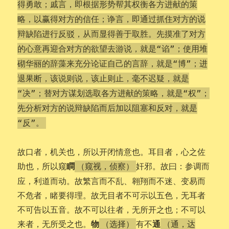
得勇敢；戚言，即根据形势帮其权衡各方进献的策
略，以赢得对方的信任；诤言，即通过抓住对方的说
辩缺陷进行反驳，从而显得善于取胜。先摸准了对方
的心意再迎合对方的欲望去游说，就是“谄”；使用堆
砌华丽的辞藻来充分论证自己的言辞，就是“博”；进
退果断，该说则说，该止则止，毫不迟疑，就是
“决”；替对方谋划选取各方进献的策略，就是“权”；
先分析对方的说辩缺陷而后加以阻塞和反对，就是
“反”。
故口者，机关也，所以开闭情意也。耳目者，心之佐
瞷
助也，所以窥
奸邪。故曰：参调而
（窥视，侦察）
应，利道而动。故繁言而不乱、翱翔而不迷、变易而
不危者，睹要得理。故无目者不可示以五色，无耳者
不可告以五音。故不可以往者，无所开之也；不可以
物
通
来者，无所受之也。
有不
（选择）
（通，达