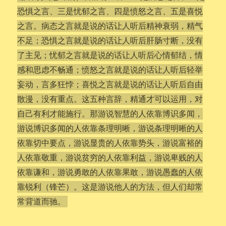
恐惧之言、三是忧郁之言、四是愤怒之言、五是喜悦
之言。病态之言就是说的话让人听后精神衰弱，精气
不足；恐惧之言就是说的话让人听后肝肠寸断，没有
了主见；忧郁之言就是说的话让人听后心情郁结，情
感和思虑不畅通；愤怒之言就是说的话让人听后轻举
妄动，言多狂悖；喜悦之言就是说的话让人听后自由
散漫，没有重点。这五种言辞，精通才可以运用，对
自己有利才能施行。那游说智慧的人依靠博识多闻，
游说博识多闻的人依靠条理明晰，游说条理明晰的人
依靠切中要点，游说显贵的人依靠势头，游说富裕的
人依靠敬重，游说贫穷的人依靠利益，游说卑贱的人
依靠谦和，游说勇敢的人依靠果敢，游说愚蠢的人依
靠锐利（锋芒）。这是游说他人的方法，但人们却常
常背道而驰。