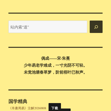
布
类
签
鬼
于
谷
子-
权
篇
站
内
搜
索
偶成——宋·朱熹
少年易老学难成，一寸光阴不可轻。
未觉池塘春草梦，阶前梧叶已秋声。
国学精典
《帛書周易》注解20260808
下载