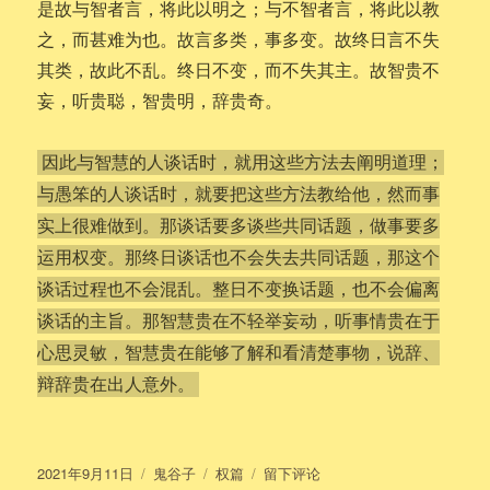
是故与智者言，将此以明之；与不智者言，将此以教
之，而甚难为也。故言多类，事多变。故终日言不失
其类，故此不乱。终日不变，而不失其主。故智贵不
妄，听贵聪，智贵明，辞贵奇。
因此与智慧的人谈话时，就用这些方法去阐明道理；
与愚笨的人谈话时，就要把这些方法教给他，然而事
实上很难做到。那谈话要多谈些共同话题，做事要多
运用权变。那终日谈话也不会失去共同话题，那这个
谈话过程也不会混乱。整日不变换话题，也不会偏离
谈话的主旨。那智慧贵在不轻举妄动，听事情贵在于
心思灵敏，智慧贵在能够了解和看清楚事物，说辞、
辩辞贵在出人意外。
发
分
标
于
2021年9月11日
鬼谷子
权篇
留下评论