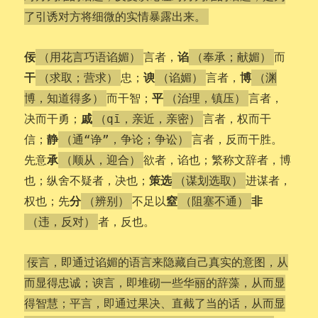
了引诱对方将细微的实情暴露出来。
佞
谄
言者，
而
（用花言巧语谄媚）
（奉承；献媚）
干
谀
博
忠；
言者，
（求取；营求）
（谄媚）
（渊
平
而干智；
言者，
博，知道得多）
（治理，镇压）
戚
决而干勇；
言者，权而干
（qī，亲近，亲密）
静
信；
言者，反而干胜。
（通“诤”，争论；争讼）
承
先意
欲者，谄也；繁称文辞者，博
（顺从，迎合）
策选
也；纵舍不疑者，决也；
进谋者，
（谋划选取）
分
窒
非
权也；先
不足以
（辨别）
（阻塞不通）
者，反也。
（违，反对）
佞言，即通过谄媚的语言来隐藏自己真实的意图，从
而显得忠诚；谀言，即堆砌一些华丽的辞藻，从而显
得智慧；平言，即通过果决、直截了当的话，从而显