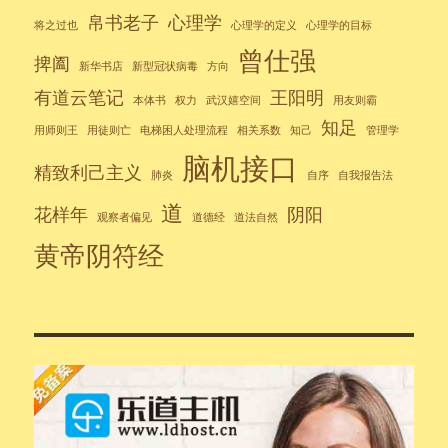
帛书老子
心理学
将之过也
心理学的定义
心理学的目标
曾仕强
捭阖
新华书店
新型冠状病毒
方向
有道云笔记
王阳明
本体书
权力
武汉嬉空间
用友则霸
知足
用师则王
用徒则亡
电梯困人处理流程
相关系数
知己
管理学
脑机接口
精致利己主义
肺炎
自序
自我报告法
道
花样年
阴阳
观察者偏见
道德经
道法自然
黄帝阴符经