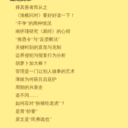
择其善者而从之
《渔樵问对》要好好读一下！
“不争”的两种情况
南怀瑾研究《易经》的心得
“推恩令”与“反垄断法”
关键时刻的直觉与克制
边界侵犯与报复行为分析
胡萝卜加大棒？
管理是一门让别人做事的艺术
薄姬为何获吕后庇护
周朝的兴衰史
道不同……
如何应对“扮猪吃老虎”？
是胃“眇要”
原文是“民弗诡也”