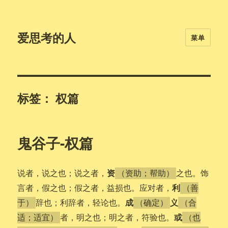
爱思考的人
菜单
标签：
权篇
鬼谷子-权篇
资
说者，说之也；说之者，
之也。饰
（资助；帮助）
利
言者，假之也；假之者，益损也。应对者，
（善
成
义
辞也；利辞者，轻论也。
于）
（确定）
（合
或
者，明之也；明之者，符验也。
适；适宜）
（也