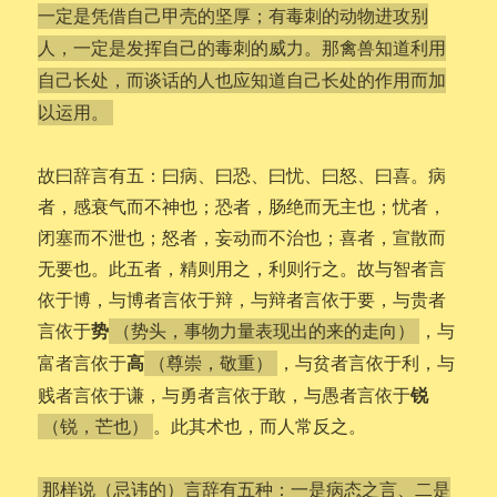
一定是凭借自己甲壳的坚厚；有毒刺的动物进攻别
人，一定是发挥自己的毒刺的威力。那禽兽知道利用
自己长处，而谈话的人也应知道自己长处的作用而加
以运用。
故曰辞言有五：曰病、曰恐、曰忧、曰怒、曰喜。病
者，感衰气而不神也；恐者，肠绝而无主也；忧者，
闭塞而不泄也；怒者，妄动而不治也；喜者，宣散而
无要也。此五者，精则用之，利则行之。故与智者言
依于博，与博者言依于辩，与辩者言依于要，与贵者
势
言依于
，与
（势头，事物力量表现出的来的走向）
高
富者言依于
，与贫者言依于利，与
（尊崇，敬重）
锐
贱者言依于谦，与勇者言依于敢，与愚者言依于
。此其术也，而人常反之。
（锐，芒也）
那样说（忌讳的）言辞有五种：一是病态之言、二是