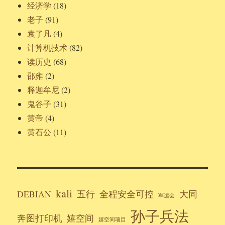
经济学
(18)
老子
(91)
袁了凡
(4)
计算机技术
(82)
读历史
(68)
邵雍
(2)
释迦牟尼
(2)
鬼谷子
(31)
黄帝
(4)
黄石公
(11)
kali
DEBIAN
五行
全程安全可控
大同
军运会
孙子兵法
奔图打印机
嬉空间
嬉空间项目