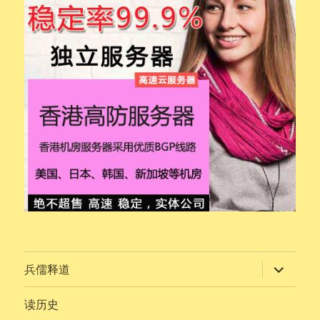
展
兵儒释道
开
子
菜
读历史
单