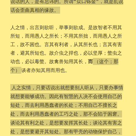
说话的人，是有忌讳的。所谓“众口铄金”，就是乱说
话会歪曲真相的缘故。
人之情，出言则欲听，举事则欲成。是故智者不用其
所短，而用愚人之所长；不用其所拙，而用愚人之所
工，故不困也。言其有利者，从其所长也；言其有害
者，避其所短也。故介虫之捍也，必以坚厚；螫虫之
而
动也，必以毒螫。故禽兽知用其长，
（这个；那
谈者亦知其用而用也。
个）
人之实情，只要话说出就想要别人听从，只要办事情
就想要能够成功。因此有智慧的人决不会使用自己的
短处，而去利用愚蠢者的长处；不用自己不擅长之
处，而去利用愚蠢者的工巧之处，那不会陷于困窘。
谈论其有利之处，是想要发挥其长处；谈论其有害之
处，是想要避开其短处。那有甲壳的动物保护自己，