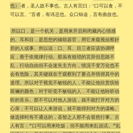
者，圣人故不事也。古人有言曰：“口可以食，不
也）
可以言。”言者，有讳忌也。众口铄金，言有曲故也。
所以口，是一个机关，是用来开启和闭藏内心情感
的。耳和目，是思想的辅助器官，用它来窥视侦察奸
邪的人或事。所以说：口、耳、目三者应该协调呼
应，善于依规律行动。那虽有烦琐的言辞但思路不
乱，行动自由但不会迷失主方向，情况千变万化也不
会有危险，其关键就在于观察到了要点并悟得其中的
道理。所以对于视觉不敏锐的人，不能让他欣赏缤纷
斑斓的颜色；对于听觉不敏锐的人，不能让他聆听动
听的音乐。那不可以对他人游说，就不能打开对方的
心扉；不可以让人来游说，就不能得到对方的谋略。
做选择时有不通达的，圣智之人那不会冒然行事。古
人有言：“口可以用来吃饭，但不能用来乱说话。”乱