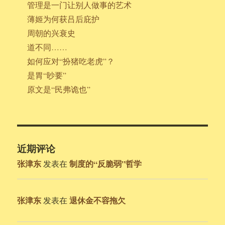
管理是一门让别人做事的艺术
薄姬为何获吕后庇护
周朝的兴衰史
道不同……
如何应对“扮猪吃老虎”？
是胃“眇要”
原文是“民弗诡也”
近期评论
张津东
制度的“反脆弱”哲学
发表在
张津东
退休金不容拖欠
发表在