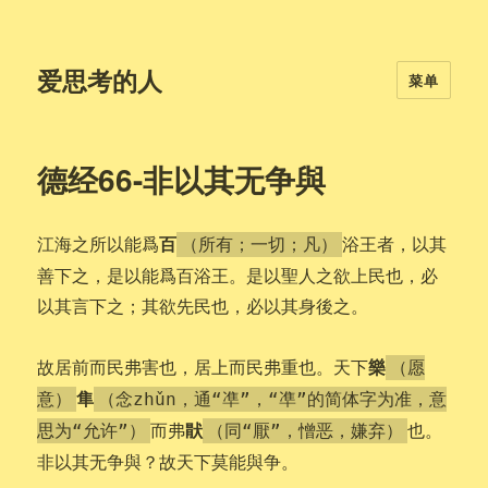
爱思考的人
菜单
德经66-非以其无争與
百
江海之所以能爲
浴王者，以其
（所有；一切；凡）
善下之，是以能爲百浴王。是以聖人之欲上民也，必
以其言下之；其欲先民也，必以其身後之。
樂
故居前而民弗害也，居上而民弗重也。天下
（愿
隼
意）
（念zhǔn，通“凖”，“凖”的简体字为准，意
猒
而弗
也。
思为“允许”）
（同“厭”，憎恶，嫌弃）
非以其无争與？故天下莫能與争。