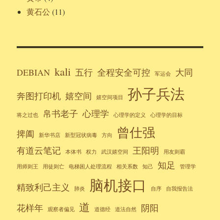
黄石公
(11)
kali
DEBIAN
五行
全程安全可控
大同
军运会
孙子兵法
奔图打印机
嬉空间
嬉空间项目
帛书老子
心理学
将之过也
心理学的定义
心理学的目标
曾仕强
捭阖
新华书店
新型冠状病毒
方向
有道云笔记
王阳明
本体书
权力
武汉嬉空间
用友则霸
知足
用师则王
用徒则亡
电梯困人处理流程
相关系数
知己
管理学
脑机接口
精致利己主义
肺炎
自序
自我报告法
道
花样年
阴阳
观察者偏见
道德经
道法自然