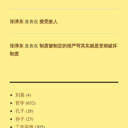
张津东
接受敌人
发表在
张津东
制度被制定的很严苛其实就是变相破坏
发表在
制度
刘基
(4)
哲学
(652)
孔子
(28)
孙子
(23)
工作实践
(505)