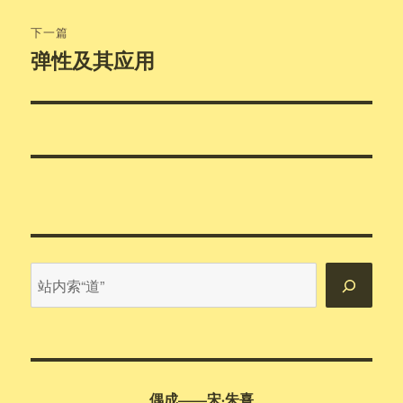
文
航
章：
下一篇
弹性及其应用
下
篇
文
章：
站
内
搜
索
偶成——宋·朱熹