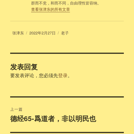
群而不党，和而不同，自由理性皆容纳。
查看张津东的所有文章
作
发
分
张津东
2022年2月27日
老子
者
布
类
于
发表回复
要发表评论，您必须先
登录
。
文
上一篇
章
德经65-爲道者，非以明民也
上
篇
导