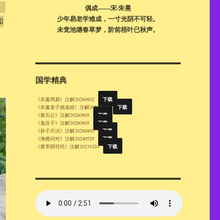
）
偶成——宋·朱熹
少年易老学难成，一寸光阴不可轻。
和
未觉池塘春草梦，阶前梧叶已秋声。
救
国学精典
下载
《帛書周易》注解20260802
下载
《帛書老子德道經》注解20260805
下载
《黄石公》注解20260805
下载
《鬼谷子》注解20260805
下载
《孙子兵法》注解20260805
下载
《渔樵问对》注解20240529
下载
《黄帝阴符经》注解20231024