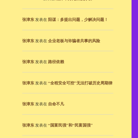
张津东
阳谋：多提出问题，少解决问题！
发表在
张津东
企业老板与诈骗者共事的风险
发表在
张津东
路径依赖
发表在
张津东
“全程安全可控”无法打破历史周期律
发表在
张津东
自命不凡
发表在
张津东
“国富民强”和“民富国强”
发表在