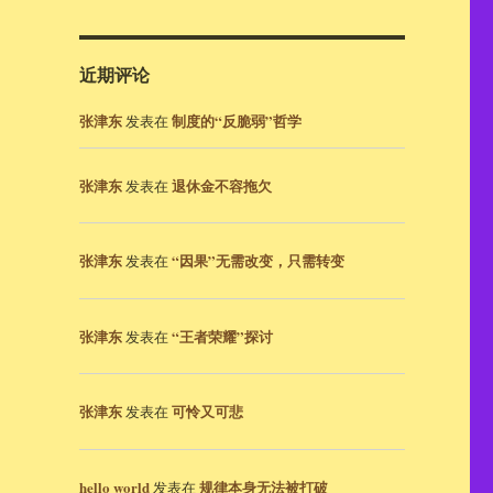
近期评论
张津东
制度的“反脆弱”哲学
发表在
张津东
退休金不容拖欠
发表在
张津东
“因果”无需改变，只需转变
发表在
张津东
“王者荣耀”探讨
发表在
张津东
可怜又可悲
发表在
hello world
规律本身无法被打破
发表在