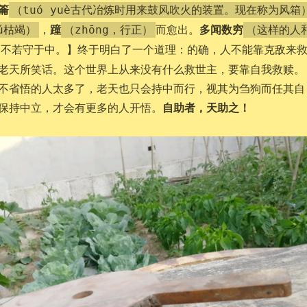
籥
（tuó yuè古代冶炼时用来鼓风吹火的装置。现在称为风箱
蹱
多闻数穷
，
而愈出。
ǔ枯竭）
（zhōng，行正）
（这样的人
，不若守于中。】终于明白了一个道理：的确，人不能靠克敌来
老天所笑话。这个世界上从来没有什么救世主，要靠自我救赎。
不省悟的人太多了，老天也只会持中而行，视其为刍狗而任其自
自助者，天助之！
保持中立，才会有更多的人开悟。