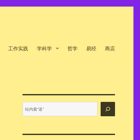
工作实践
学科学
哲学
易经
商店
站
内
搜
索
今