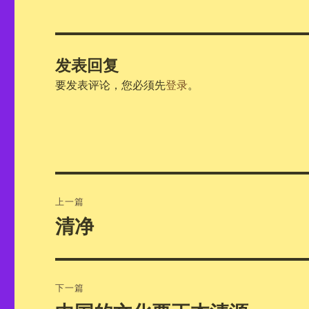
发表回复
要发表评论，您必须先
登录
。
文
上一篇
章
清净
上
篇
导
文
航
章：
下一篇
下