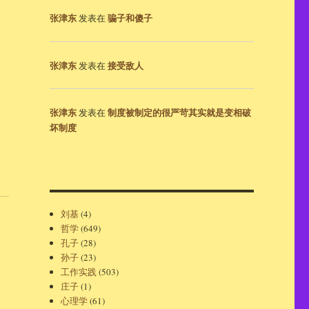
张津东
骗子和傻子
发表在
张津东
接受敌人
发表在
张津东
制度被制定的很严苛其实就是变相破
发表在
坏制度
刘基
(4)
哲学
(649)
孔子
(28)
孙子
(23)
工作实践
(503)
庄子
(1)
心理学
(61)