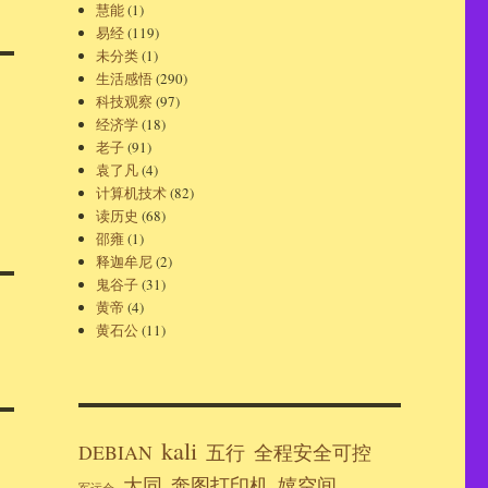
慧能
(1)
易经
(119)
未分类
(1)
生活感悟
(290)
科技观察
(97)
经济学
(18)
老子
(91)
袁了凡
(4)
计算机技术
(82)
读历史
(68)
邵雍
(1)
释迦牟尼
(2)
鬼谷子
(31)
黄帝
(4)
黄石公
(11)
kali
DEBIAN
五行
全程安全可控
大同
奔图打印机
嬉空间
军运会