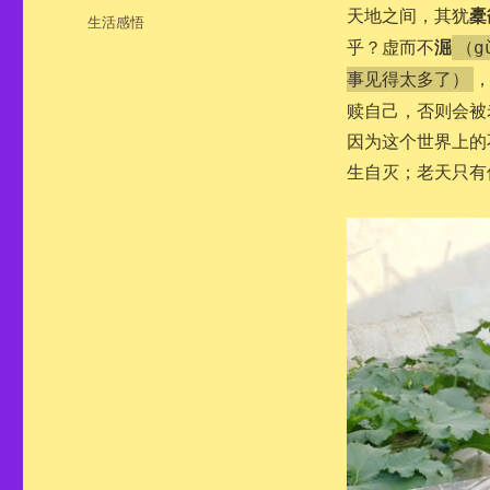
布
橐
天地之间，其犹
分
生活感悟
于
类
淈
乎？虚而不
（g
事见得太多了）
赎自己，否则会被
因为这个世界上的
生自灭；老天只有