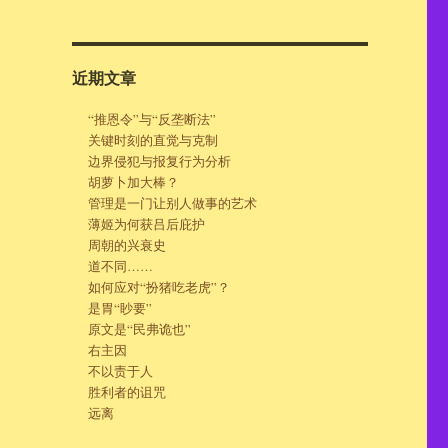
近期文章
“推恩令”与“反垄断法”
关键时刻的直觉与克制
边界侵犯与报复行为分析
胡萝卜加大棒？
管理是一门让别人做事的艺术
薄姬为何获吕后庇护
周朝的兴衰史
道不同……
如何应对“扮猪吃老虎”？
是胃“眇要”
原文是“民弗诡也”
右主因
不以责于人
胜利者的诅咒
远离