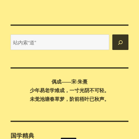
站
内
搜
索
偶成——宋·朱熹
少年易老学难成，一寸光阴不可轻。
未觉池塘春草梦，阶前梧叶已秋声。
国学精典