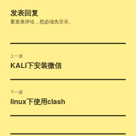
发表回复
要发表评论，您必须先
登录
。
文
上一篇
章
KALI下安装微信
上
篇
导
文
航
章：
下一篇
linux下使用clash
下
篇
文
章：