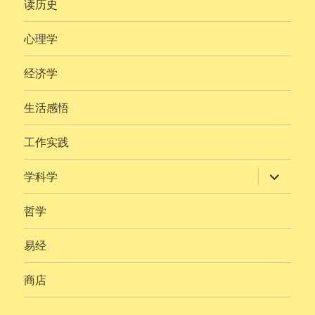
读历史
单
心理学
经济学
生活感悟
工作实践
展
学科学
开
子
菜
哲学
单
易经
商店