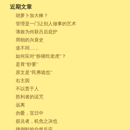
近期文章
胡萝卜加大棒？
管理是一门让别人做事的艺术
薄姬为何获吕后庇护
周朝的兴衰史
道不同……
如何应对“扮猪吃老虎”？
是胃“眇要”
原文是“民弗诡也”
右主因
不以责于人
胜利者的诅咒
远离
勿憂，宜日中
损兑者，机危之决也
摔倒时的自然反应