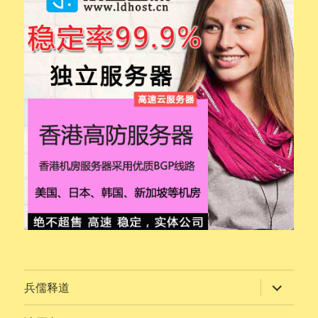
展
兵儒释道
开
子
菜