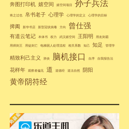
孙子兵法
奔图打印机
嬉空间
嬉空间项目
帛书老子
心理学
将之过也
心理学的定义
心理学的目标
曾仕强
捭阖
新华书店
新型冠状病毒
方向
有道云笔记
王阳明
本体书
权力
武汉嬉空间
用友则霸
知足
用师则王
用徒则亡
电梯困人处理流程
相关系数
知己
管理学
脑机接口
精致利己主义
肺炎
自序
自我报告法
道
花样年
阴阳
观察者偏见
道德经
道法自然
黄帝阴符经