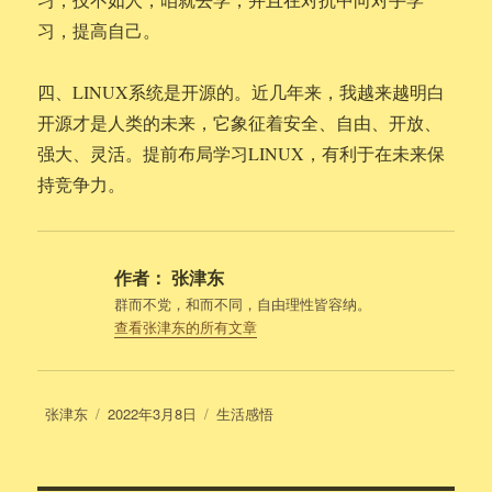
习，提高自己。
四、LINUX系统是开源的。近几年来，我越来越明白
开源才是人类的未来，它象征着安全、自由、开放、
强大、灵活。提前布局学习LINUX，有利于在未来保
持竞争力。
作者：
张津东
群而不党，和而不同，自由理性皆容纳。
查看张津东的所有文章
作
发
分
张津东
2022年3月8日
生活感悟
者
布
类
于