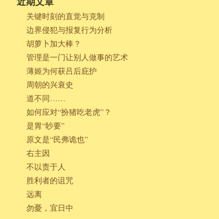
近期文章
关键时刻的直觉与克制
边界侵犯与报复行为分析
胡萝卜加大棒？
管理是一门让别人做事的艺术
薄姬为何获吕后庇护
周朝的兴衰史
道不同……
如何应对“扮猪吃老虎”？
是胃“眇要”
原文是“民弗诡也”
右主因
不以责于人
胜利者的诅咒
远离
勿憂，宜日中