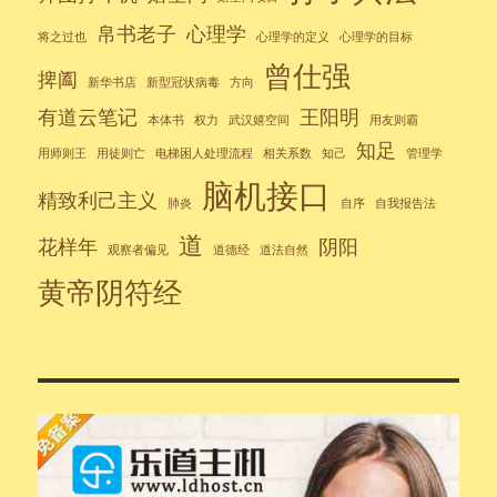
帛书老子
心理学
将之过也
心理学的定义
心理学的目标
曾仕强
捭阖
新华书店
新型冠状病毒
方向
有道云笔记
王阳明
本体书
权力
武汉嬉空间
用友则霸
知足
用师则王
用徒则亡
电梯困人处理流程
相关系数
知己
管理学
脑机接口
精致利己主义
肺炎
自序
自我报告法
道
花样年
阴阳
观察者偏见
道德经
道法自然
黄帝阴符经