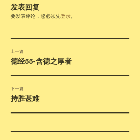
发表回复
要发表评论，您必须先
登录
。
文
上一篇
章
德经55-含德之厚者
上
篇
导
文
航
章：
下一篇
持胜甚难
下
篇
文
章：