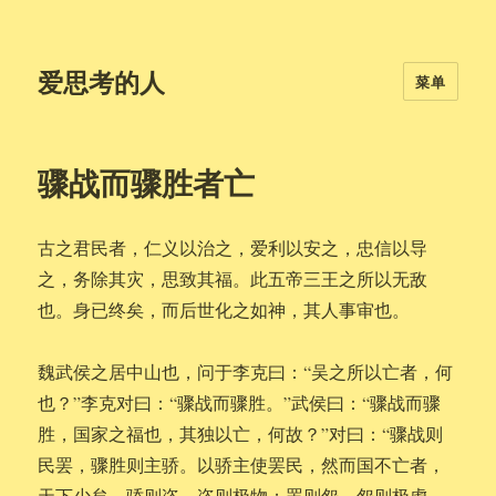
爱思考的人
菜单
骤战而骤胜者亡
古之君民者，仁义以治之，爱利以安之，忠信以导
之，务除其灾，思致其福。此五帝三王之所以无敌
也。身已终矣，而后世化之如神，其人事审也。
魏武侯之居中山也，问于李克曰：“吴之所以亡者，何
也？”李克对曰：“骤战而骤胜。”武侯曰：“骤战而骤
胜，国家之福也，其独以亡，何故？”对曰：“骤战则
民罢，骤胜则主骄。以骄主使罢民，然而国不亡者，
天下少矣。骄则恣，恣则极物；罢则怨，怨则极虑。