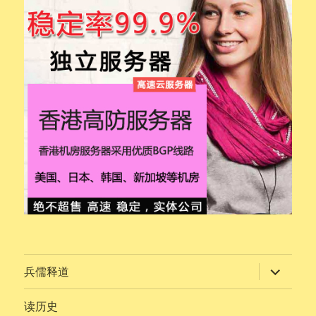
展
兵儒释道
开
子
菜
读历史
单