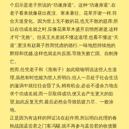
个启示是老子所说的“功遂身退”。这种“功遂身退”,在
老子看来就像昼出夜没、寒来暑往、花草开谢一样,符
合天道变化。因为世上无不败的花,也无不散的筵席;所
以在功成名就之时,应像花果草木盛开后悄然谢逝,这样
才可“无咎”。但吴王夫差就不懂这道理,也看不懂这“天
道”,更没有赵襄子胜而忧虑的德行,一味地想持续他的
辉煌和优越,这样也就走向反面,导致失败亡国、自刎身
亡。
然而,任凭老子和《淮南子》如此暗喻明说这些人生道
理,虽然有时也能为世人所明白,但人一旦处于社会生活
的漩涡中就往往会昏了头,稍有机会,必会不遗余力地去
求个功成名就;而一旦取得成功,便又会产生更大的欲
望,如此反复无穷,最后必然会导致筋疲力尽、一败涂
地。
正是因为有这样的辩证法在起作用,所以明白此理的春
秋战国孟尝君之门客冯驩,就不再参与孟尝君的收债聚