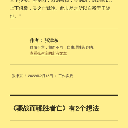
上下俱极，吴之亡犹晚。此夫差之所以自殁于干隧
也。”
作者：
张津东
群而不党，和而不同，自由理性皆容纳。
查看张津东的所有文章
作
发
分
张津东
2022年2月15日
工作实践
者
布
类
于
《骤战而骤胜者亡》有2个想法