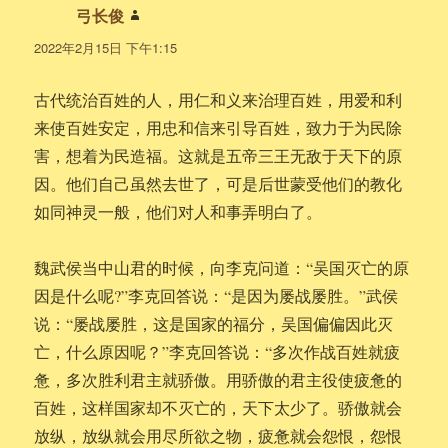
弓长俊
说
道：
2022年2月15日 下午1:15
古代统治百姓的人，用仁和义来治理百姓，用爱和利
来使百姓安定，用忠和信来引导百姓，致力于为民除
害，想着为民造福。这就是五帝三王无敌于天下的原
因。他们自己虽然去世了，可是后世蒙受他们的教化
如同神灵一般，他们对人和事弄明白了。
魏武侯当中山君的时候，向李克问道：“吴国灭亡的原
因是什么呢?”李克回答说：“是因为屡战屡胜。”武侯
说：“屡战屡胜，这是国家的福分，吴国偏偏因此灭
亡，什么原因呢？”李克回答说：“多次作战百姓就疲
惫，多次胜利君主就骄傲。用骄傲的君主役使疲惫的
百姓，这样国家却不灭亡的，天下太少了。骄傲就会
放纵，放纵就会用尽所欲之物，疲惫就会怨恨，怨恨