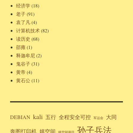
经济学
(18)
老子
(91)
袁了凡
(4)
计算机技术
(82)
读历史
(68)
邵雍
(1)
释迦牟尼
(2)
鬼谷子
(31)
黄帝
(4)
黄石公
(11)
kali
DEBIAN
五行
全程安全可控
大同
军运会
孙子兵法
奔图打印机
嬉空间
嬉空间项目