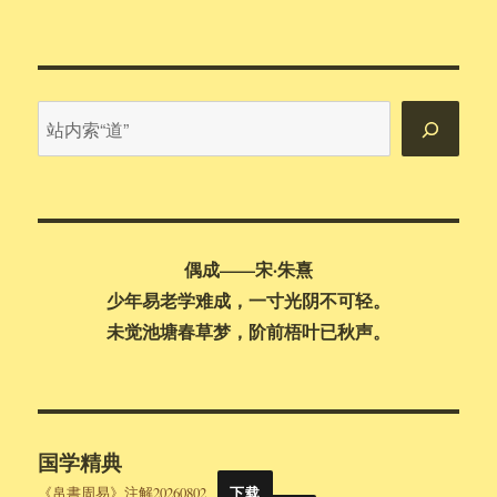
站
内
搜
索
偶成——宋·朱熹
少年易老学难成，一寸光阴不可轻。
未觉池塘春草梦，阶前梧叶已秋声。
国学精典
《帛書周易》注解20260802
下载