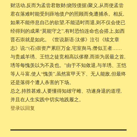
财活动,反而为孟尝君散财(烧毁债据)聚义,从而使孟尝
君在落难时能受到薛地债户的照顾而免遭捕杀。相反,
如果不能停息自己的欲望,不能适时而退,则不仅会使已
经得到的成果“莫能守之”,有时恐怕连命也会搭上,如西
晋石崇就是如此。《世说新语·汰侈》注引《续文章
志》说:“(石)崇资产累巨万金,宅室舆马,僭似王者……
与贵戚羊琇、王恺之徒竞相高以侈靡,而崇为居最之首,
琇等每愧羡以为不及也。”由于不知敛退,与羊琇、王恺
等人斗富,使人“愧羡”,虽然富甲天下、无人能敌,但最终
还是落得个遭人杀害的下场。
总之,持胜甚难,人要懂得知雄守雌、功遂身退的道理,
并且在人生实践中切实地践履之。
登录以回复