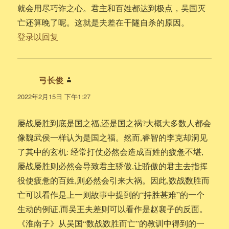
就会用尽巧诈之心。君主和百姓都达到极点，吴国灭
亡还算晚了呢。这就是夫差在干隧自杀的原因。
登录以回复
弓长俊
说
道：
2022年2月15日 下午1:27
屡战屡胜到底是国之福,还是国之祸?大概大多数人都会
像魏武侯一样认为是国之福。然而,睿智的李克却洞见
了其中的玄机: 经常打仗必然会造成百姓的疲惫不堪,
屡战屡胜则必然会导致君主骄傲,让骄傲的君主去指挥
役使疲惫的百姓,则必然会引来大祸。因此,数战数胜而
亡可以看作是上一则故事中提到的“持胜甚难”的一个
生动的例证,而吴王夫差则可以看作是赵襄子的反面。
《淮南子》从吴国“数战数胜而亡”的教训中得到的一