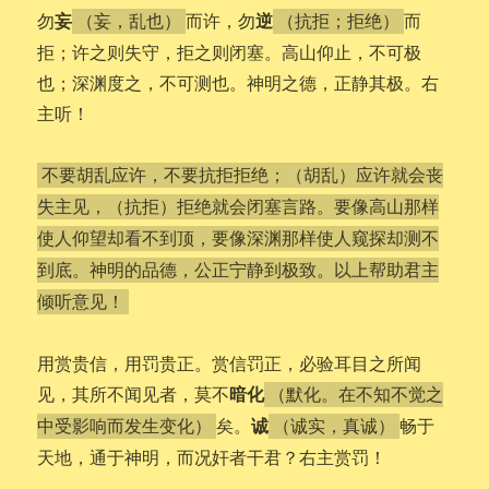
妄
逆
勿
而许，勿
而
（妄，乱也）
（抗拒；拒绝）
拒；许之则失守，拒之则闭塞。高山仰止，不可极
也；深渊度之，不可测也。神明之德，正静其极。右
主听！
不要胡乱应许，不要抗拒拒绝；（胡乱）应许就会丧
失主见，（抗拒）拒绝就会闭塞言路。要像高山那样
使人仰望却看不到顶，要像深渊那样使人窥探却测不
到底。神明的品德，公正宁静到极致。以上帮助君主
倾听意见！
用赏贵信，用罚贵正。赏信罚正，必验耳目之所闻
暗化
见，其所不闻见者，莫不
（默化。在不知不觉之
诚
矣。
畅于
中受影响而发生变化）
（诚实，真诚）
天地，通于神明，而况奸者干君？右主赏罚！