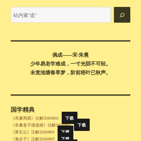
站
内
搜
索
偶成——宋·朱熹
少年易老学难成，一寸光阴不可轻。
未觉池塘春草梦，阶前梧叶已秋声。
国学精典
《帛書周易》注解20260802
下载
《帛書老子德道經》注解20260805
下载
《黄石公》注解20260805
下载
《鬼谷子》注解20260805
下载