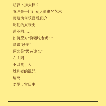
胡萝卜加大棒？
管理是一门让别人做事的艺术
薄姬为何获吕后庇护
周朝的兴衰史
道不同……
如何应对“扮猪吃老虎”？
是胃“眇要”
原文是“民弗诡也”
右主因
不以责于人
胜利者的诅咒
远离
勿憂，宜日中