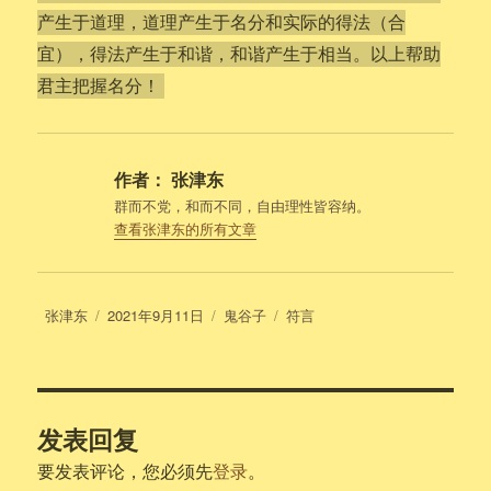
产生于道理，道理产生于名分和实际的得法（合
宜），得法产生于和谐，和谐产生于相当。以上帮助
君主把握名分！
作者：
张津东
群而不党，和而不同，自由理性皆容纳。
查看张津东的所有文章
作
发
分
标
张津东
2021年9月11日
鬼谷子
符言
者
布
类
签
于
发表回复
要发表评论，您必须先
登录
。