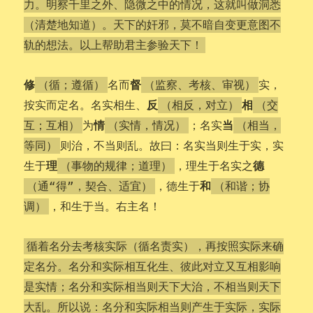
力。明察千里之外、隐微之中的情况，这就叫做洞悉
（清楚地知道）。天下的奸邪，莫不暗自变更意图不
轨的想法。以上帮助君主参验天下！
修
督
名而
实，
（循；遵循）
（监察、考核、审视）
反
相
按实而定名。名实相生、
（相反，对立）
（交
情
当
为
；名实
互；互相）
（实情，情况）
（相当，
则治，不当则乱。故曰：名实当则生于实，实
等同）
理
德
生于
，理生于名实之
（事物的规律；道理）
和
，德生于
（通“得”，契合、适宜）
（和谐；协
，和生于当。右主名！
调）
循着名分去考核实际（循名责实），再按照实际来确
定名分。名分和实际相互化生、彼此对立又互相影响
是实情；名分和实际相当则天下大治，不相当则天下
大乱。所以说：名分和实际相当则产生于实际，实际