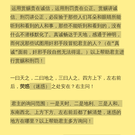
运用赏赐贵在诚信，运用刑罚贵在公正。赏赐讲诚
信、刑罚讲公正，必应验于那些人们耳朵和眼睛所能
听到和看到的人和事，那些不能听到和看到的，没有
什么不潜移默化了。真诚畅达于天地，感通于神明，
而何况那些试图用奸邪手段冒犯君主的人？（在“真
诚”面前，奸邪手段自然无法得逞。）以上帮助君主进
行赏赐和刑罚！
一曰天之，二曰地之，三曰人之。四方上下，左右前
荧惑
后，
之处安在？右主问！
（迷惑）
君主的询问范围：一是天时、二是地利、三是人和。
东南西北、上方下方、左右前后都了解清楚，迷惑的
地方在哪里？以上帮助君主多方询问！