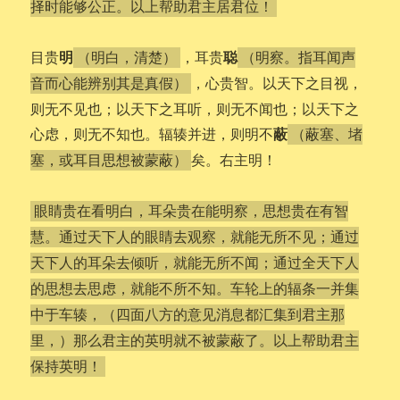
择时能够公正。以上帮助君主居君位！
明
聪
目贵
，耳贵
（明白，清楚）
（明察。指耳闻声
，心贵智。以天下之目视，
音而心能辨别其是真假）
则无不见也；以天下之耳听，则无不闻也；以天下之
蔽
心虑，则无不知也。辐辏并进，则明不
（蔽塞、堵
矣。右主明！
塞，或耳目思想被蒙蔽）
眼睛贵在看明白，耳朵贵在能明察，思想贵在有智
慧。通过天下人的眼睛去观察，就能无所不见；通过
天下人的耳朵去倾听，就能无所不闻；通过全天下人
的思想去思虑，就能不所不知。车轮上的辐条一并集
中于车辏，（四面八方的意见消息都汇集到君主那
里，）那么君主的英明就不被蒙蔽了。以上帮助君主
保持英明！