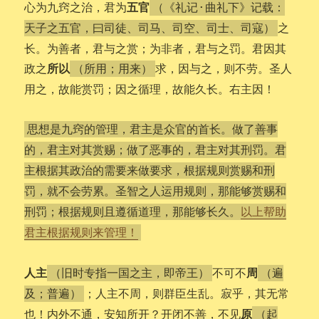
五官
心为九窍之治，君为
（《礼记·曲礼下》记载：
之
天子之五官，曰司徒、司马、司空、司士、司寇）
长。为善者，君与之赏；为非者，君与之罚。君因其
所以
政之
求，因与之，则不劳。圣人
（所用；用来）
用之，故能赏罚；因之循理，故能久长。右主因！
思想是九窍的管理，君主是众官的首长。做了善事
的，君主对其赏赐；做了恶事的，君主对其刑罚。君
主根据其政治的需要来做要求，根据规则赏赐和刑
罚，就不会劳累。圣智之人运用规则，那能够赏赐和
刑罚；根据规则且遵循道理，那能够长久。
以上帮助
君主根据规则来管理！
人主
周
不可不
（旧时专指一国之主，即帝王）
（遍
；人主不周，则群臣生乱。寂乎，其无常
及；普遍）
原
也！内外不通，安知所开？开闭不善，不见
（起