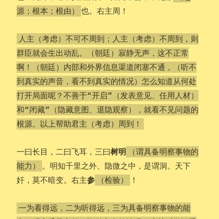
也。右主周！
源；根本；根由）
人主（考虑）不可不周到；人主（考虑）不周到，则
群臣就会生出动乱。（朝廷）寂静无声，这不正常
啊！（朝廷）内部和外界信息渠道闭塞不通，（听不
到真实的声音，看不到真实的情况）怎么知道从何处
打开局面呢？不善于“开启”（发表意见、任用人材）
和“闭藏”（隐藏意图、退隐观察），就看不见问题的
根源。以上帮助君主（考虑）周到！
树明
一曰长目，二曰飞耳，三曰
（谓具备明察事物的
。明知千里之外、隐微之中，是谓洞。天下
能力）
参
奸，莫不暗变。右主
！
（检验）
一为看得远，二为听得远，三为具备明察事物的能