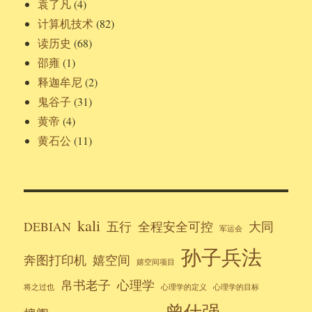
袁了凡
(4)
计算机技术
(82)
读历史
(68)
邵雍
(1)
释迦牟尼
(2)
鬼谷子
(31)
黄帝
(4)
黄石公
(11)
kali
DEBIAN
五行
全程安全可控
大同
军运会
孙子兵法
奔图打印机
嬉空间
嬉空间项目
帛书老子
心理学
将之过也
心理学的定义
心理学的目标
曾仕强