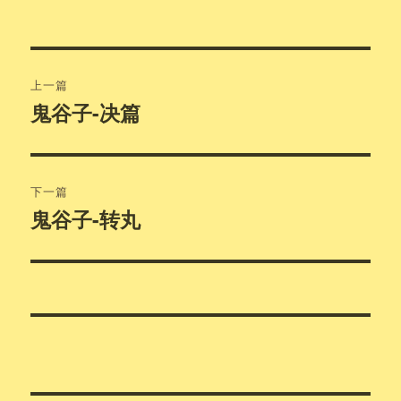
文
上一篇
章
鬼谷子-决篇
上
篇
导
文
航
章：
下一篇
鬼谷子-转丸
下
篇
文
章：