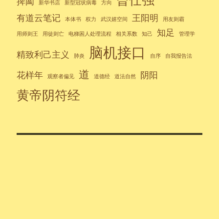
捭阖
新华书店
新型冠状病毒
方向
有道云笔记
王阳明
本体书
权力
武汉嬉空间
用友则霸
知足
用师则王
用徒则亡
电梯困人处理流程
相关系数
知己
管理学
脑机接口
精致利己主义
肺炎
自序
自我报告法
道
花样年
阴阳
观察者偏见
道德经
道法自然
黄帝阴符经