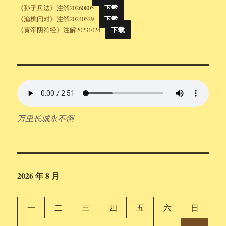
《孙子兵法》注解20260805
下载
《渔樵问对》注解20240529
下载
《黄帝阴符经》注解20231024
下载
万里长城永不倒
2026 年 8 月
一
二
三
四
五
六
日