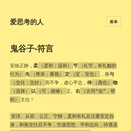
爱思考的人
菜单
鬼谷子-符言
柔
节
安徐正静，
（柔和；温和）
（礼节，有礼貌的
先
定
与
，善
行为）
（尊崇；重视）
（定，安也）
待
物
而不争，虚心平志，
（交往；交好）
（遇也）
以
右
正。
（选择）
（可，能够）
（古同“佑”，帮
主位！
助）
安详、从容、公正、宁静，柔和有礼且注重安定自
身，和善交往且不争，空虚思想、平和志向，待遇选