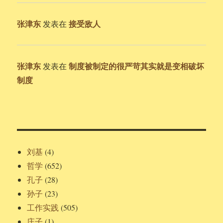
张津东
接受敌人
发表在
张津东
制度被制定的很严苛其实就是变相破坏
发表在
制度
刘基
(4)
哲学
(652)
孔子
(28)
孙子
(23)
工作实践
(505)
庄子
(1)