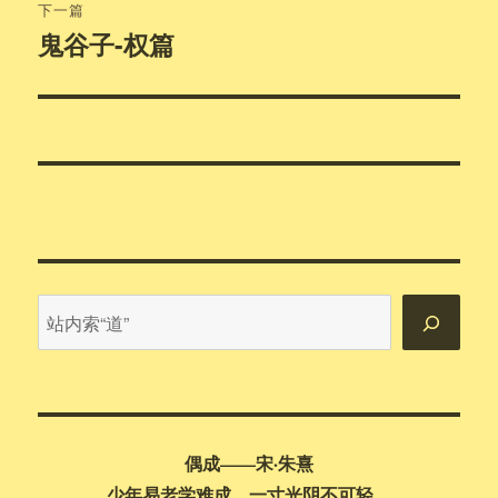
章：
下一篇
鬼谷子-权篇
下
篇
文
章：
站
内
搜
索
偶成——宋·朱熹
少年易老学难成，一寸光阴不可轻。