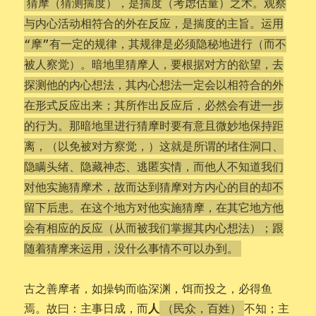
猜摩（猜测揣度），是揣度（考虑估量）之术。观察
与内心活动相符合的外在反应，是揣度的主旨。运用
“摩”有一定的规律，其规律是必须隐秘地进行（而不
被人察觉）。暗地里猜摩人，要根据对方的欲望，去
探测他的内心想法，其内心想法一定会以相符合的外
在形式反应出来；其所作出反应后，必然会有进一步
的行为。那暗地里进行猜摩时要有意且微妙地保持距
离，（以免被对方察觉，）这就是所谓的堵住洞口、
隐瞒头绪、隐藏神态、逃匿实情，而他人不知道我们
对他实施猜摩术，故而达到猜摩对方内心的目的却不
留下后患。在这个地方对他实施猜摩，在其它地方他
会有相应的反应（从而被我们掌握其内心想法）；跟
随着猜摩来运用，没什么事情不可以办到。
古之善摩者，如操钩而临深渊，饵而投之，必得鱼
人
焉。故曰：主事日成，而
不知；主
（民众，百姓）