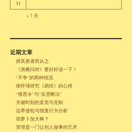
31
« 7 月
近期文章
择其善者而从之
《渔樵问对》要好好读一下！
“不争”的两种情况
南怀瑾研究《易经》的心得
“推恩令”与“反垄断法”
关键时刻的直觉与克制
边界侵犯与报复行为分析
胡萝卜加大棒？
管理是一门让别人做事的艺术