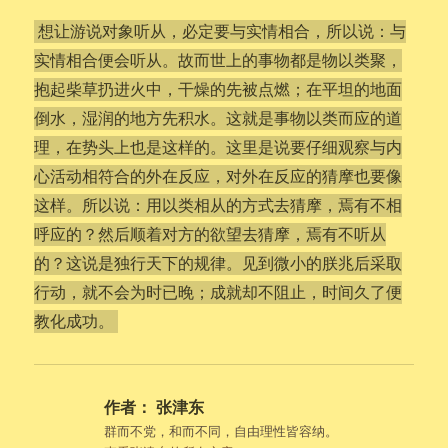
想让游说对象听从，必定要与实情相合，所以说：与
实情相合便会听从。故而世上的事物都是物以类聚，
抱起柴草扔进火中，干燥的先被点燃；在平坦的地面
倒水，湿润的地方先积水。这就是事物以类而应的道
理，在势头上也是这样的。这里是说要仔细观察与内
心活动相符合的外在反应，对外在反应的猜摩也要像
这样。所以说：用以类相从的方式去猜摩，焉有不相
呼应的？然后顺着对方的欲望去猜摩，焉有不听从
的？这说是独行天下的规律。见到微小的朕兆后采取
行动，就不会为时已晚；成就却不阻止，时间久了便
教化成功。
作者：
张津东
群而不党，和而不同，自由理性皆容纳。