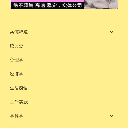
展
兵儒释道
开
子
菜
读历史
单
心理学
经济学
生活感悟
工作实践
展
学科学
开
子
菜