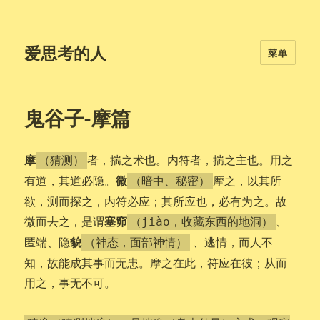
爱思考的人
菜单
鬼谷子-摩篇
摩
者，揣之术也。内符者，揣之主也。用之
（猜测）
微
有道，其道必隐。
摩之，以其所
（暗中、秘密）
欲，测而探之，内符必应；其所应也，必有为之。故
塞窌
微而去之，是谓
、
（jiào，收藏东西的地洞）
貌
匿端、隐
、逃情，而人不
（神态，面部神情）
知，故能成其事而无患。摩之在此，符应在彼；从而
用之，事无不可。