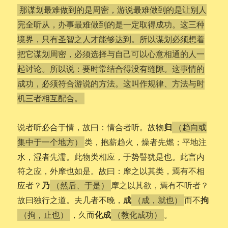
那谋划最难做到的是周密，游说最难做到的是让别人
完全听从，办事最难做到的是一定取得成功。这三种
境界，只有圣智之人才能够达到。所以谋划必须想着
把它谋划周密，必须选择与自己可以心意相通的人一
起讨论。所以说：要时常结合得没有缝隙。这事情的
成功，必须符合游说的方法。这叫作规律、方法与时
机三者相互配合。
归
说者听必合于情，故曰：情合者听。故物
（趋向或
类，抱薪趋火，燥者先燃；平地注
集中于一个地方）
水，湿者先濡。此物类相应，于势譬犹是也。此言内
符之应，外摩也如是。故曰：摩之以其类，焉有不相
乃
应者？
摩之以其欲，焉有不听者？
（然后、于是）
成
拘
故曰独行之道。夫几者不晚，
而不
（成，就也）
化成
，久而
。
（拘，止也）
（教化成功）