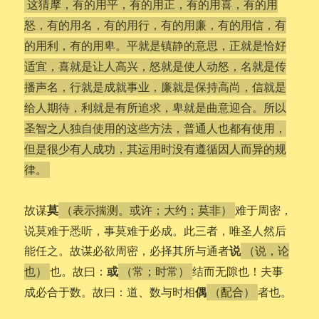
这猜摩，有的用平，有的用正，有的用喜，有的用
怒，有的用名，有的用行，有的用廉，有的用信，有
的用利，有的用卑。平就是镇静的意思，正就是恰好
适宜，喜就是让人高兴，怒就是使人动怒，名就是传
播声名，行就是成就事业，廉就是保持高尚，信就是
给人期待，利就是有所追求，卑就是曲意迎合。所以
圣智之人独自使用的这些方法，普通人也都有使用，
但是很少有人成功，其运用时没有遵循因人而异的规
律。
莫
故谋
难于周密，
（表示揣测。或许；大约；莫非）
说莫难于悉听，事莫难于必成。此三者，唯圣人然后
说
能任之。故谋必欲周密，必择其所与通者
（说，论
或
也。故曰：
结而无隙也！夫事
也）
（常；时常）
偶
成必合于数。故曰：道、数与时相
者也。
（配合）