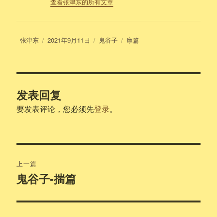
查看张津东的所有文章
作
发
分
标
张津东
2021年9月11日
鬼谷子
摩篇
者
布
类
签
于
发表回复
要发表评论，您必须先
登录
。
文
上一篇
章
鬼谷子-揣篇
上
篇
导
文
航