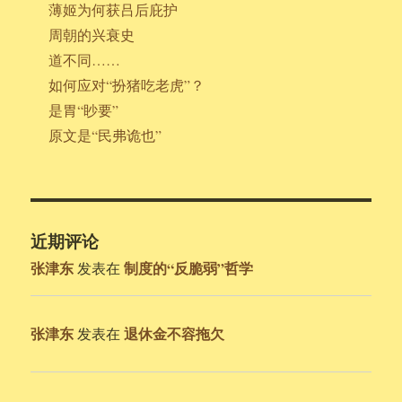
薄姬为何获吕后庇护
周朝的兴衰史
道不同……
如何应对“扮猪吃老虎”？
是胃“眇要”
原文是“民弗诡也”
近期评论
张津东
制度的“反脆弱”哲学
发表在
张津东
退休金不容拖欠
发表在