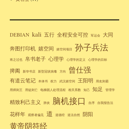
kali
DEBIAN
五行
全程安全可控
大同
军运会
孙子兵法
奔图打印机
嬉空间
嬉空间项目
帛书老子
心理学
将之过也
心理学的定义
心理学的目标
曾仕强
捭阖
新华书店
新型冠状病毒
方向
有道云笔记
王阳明
本体书
权力
武汉嬉空间
用友则霸
知足
用师则王
用徒则亡
电梯困人处理流程
相关系数
知己
管理学
脑机接口
精致利己主义
肺炎
自序
自我报告法
道
花样年
阴阳
观察者偏见
道德经
道法自然
黄帝阴符经