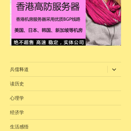
展
兵儒释道
开
子
菜
读历史
单
心理学
经济学
生活感悟