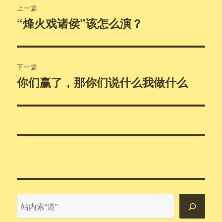
上一篇
章
“烽火戏诸侯”该怎么演？
上
篇
导
文
航
章：
下一篇
你们赢了，那你们说什么我做什么
下
篇
文
章：
站
内