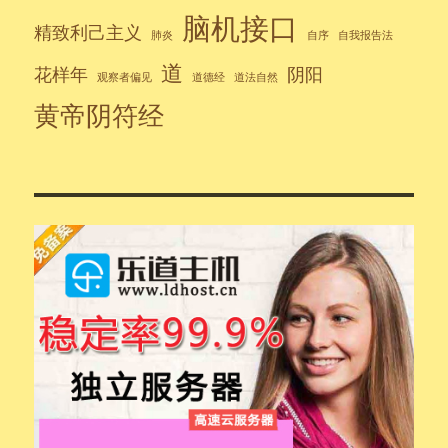
脑机接口
精致利己主义
肺炎
自序
自我报告法
道
花样年
阴阳
观察者偏见
道德经
道法自然
黄帝阴符经