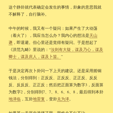
这个静卦就代表确定会发生的事情，卦象的意思我就
不解释了，自行脑补。
中午的时候，我又有一个疑问：如果产生了大动荡
（着火了），我应当怎么办？我内心的想法是
天山
遯
，即退避。但心里还是觉得有疑问。于是想起了
《洪范九畴》里说的：“
汝则有大疑，谋及乃心，谋及
卿士，谋及庶人，谋及卜筮。
”
于是决定再次卜卦问一下上天的建议。还是采用摇铜
钱法，分别得到：正反反、正反反、正正反、反反
反、反反反、正正反；然后把正面算为数字3，反面算
为数字2，分别得到7、7、8、6、6、8，最后得到本卦
地泽临
，互卦
地雷复
，变卦
兑为泽
。
如果某一天历史选择了我，我也会不仁不让……