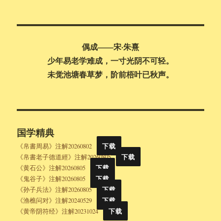
搜
索
偶成——宋·朱熹
少年易老学难成，一寸光阴不可轻。
未觉池塘春草梦，阶前梧叶已秋声。
国学精典
《帛書周易》注解20260802
下载
《帛書老子德道經》注解20260805
下载
《黄石公》注解20260805
下载
《鬼谷子》注解20260805
下载
《孙子兵法》注解20260805
下载
《渔樵问对》注解20240529
下载
《黄帝阴符经》注解20231024
下载