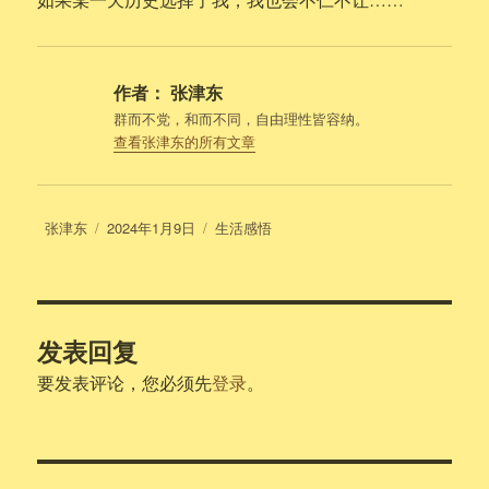
作者：
张津东
群而不党，和而不同，自由理性皆容纳。
查看张津东的所有文章
作
发
分
张津东
2024年1月9日
生活感悟
者
布
类
于
发表回复
要发表评论，您必须先
登录
。
文