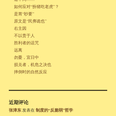
如何应对“扮猪吃老虎”？
是胃“眇要”
原文是“民弗诡也”
右主因
不以责于人
胜利者的诅咒
远离
勿憂，宜日中
损兑者，机危之决也
摔倒时的自然反应
近期评论
张津东
制度的“反脆弱”哲学
发表在