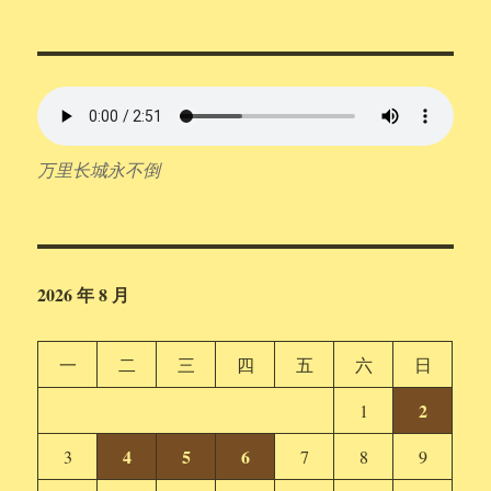
万里长城永不倒
2026 年 8 月
一
二
三
四
五
六
日
2
1
4
5
6
3
7
8
9