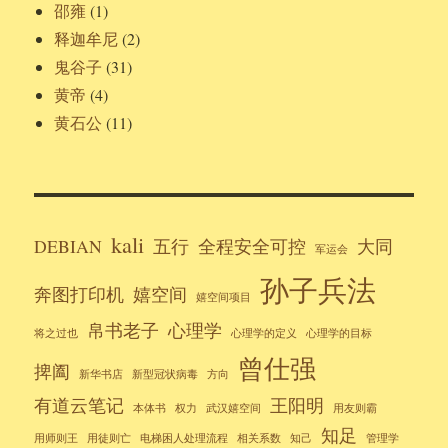
邵雍
(1)
释迦牟尼
(2)
鬼谷子
(31)
黄帝
(4)
黄石公
(11)
kali
DEBIAN
五行
全程安全可控
大同
军运会
孙子兵法
奔图打印机
嬉空间
嬉空间项目
帛书老子
心理学
将之过也
心理学的定义
心理学的目标
曾仕强
捭阖
新华书店
新型冠状病毒
方向
有道云笔记
王阳明
本体书
权力
武汉嬉空间
用友则霸
知足
用师则王
用徒则亡
电梯困人处理流程
相关系数
知己
管理学