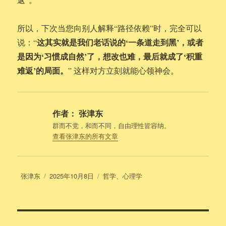
所以，下次当您向别人解释“路径依赖”时，完全可以
这其实就是我们老话说的‘一条道走到黑’，或者
说：“
是因为‘习惯成自然’了，想改也难，最后就成了‘积重
难返’的局面。
” 这样对方立刻就能心领神会。
作者：
张津东
群而不党，和而不同，自由理性皆容纳。
查看张津东的所有文章
作
发
分
张津东
2025年10月8日
哲学
、
心理学
者
布
类
于