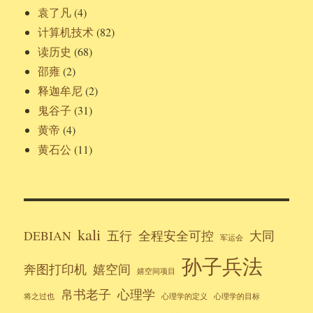
袁了凡
(4)
计算机技术
(82)
读历史
(68)
邵雍
(2)
释迦牟尼
(2)
鬼谷子
(31)
黄帝
(4)
黄石公
(11)
kali
DEBIAN
五行
全程安全可控
大同
军运会
孙子兵法
奔图打印机
嬉空间
嬉空间项目
帛书老子
心理学
将之过也
心理学的定义
心理学的目标