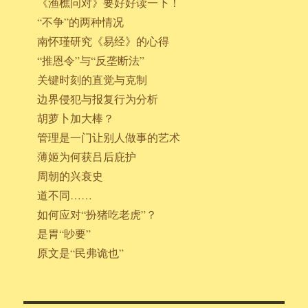
《渔樵问对》要好好读一下！
“不争”的两种情况
南怀瑾研究《易经》的心得
“推恩令”与“反垄断法”
关键时刻的直觉与克制
边界侵犯与报复行为分析
胡萝卜加大棒？
管理是一门让别人做事的艺术
薄姬为何获吕后庇护
周朝的兴衰史
道不同……
如何应对“扮猪吃老虎”？
是胃“眇要”
原文是“民弗诡也”