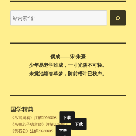
站
内
搜
索
偶成——宋·朱熹
少年易老学难成，一寸光阴不可轻。
未觉池塘春草梦，阶前梧叶已秋声。
国学精典
《帛書周易》注解20260808
下载
《帛書老子德道經》注解20260805
下载
《黄石公》注解20260805
下载