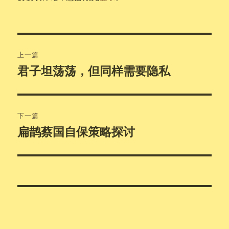
文
上一篇
章
君子坦荡荡，但同样需要隐私
上
篇
导
文
航
章：
下一篇
扁鹊蔡国自保策略探讨
下
篇
文
章：