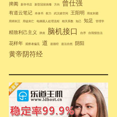
曾仕强
捭阖
新华书店
新型冠状病毒
方向
有道云笔记
王阳明
本体书
权力
武汉嬉空间
用友则霸
知足
用师则王
用徒则亡
电梯困人处理流程
相关系数
知己
管理学
脑机接口
精致利己主义
肺炎
自序
自我报告法
道
花样年
阴阳
观察者偏见
道德经
道法自然
黄帝阴符经