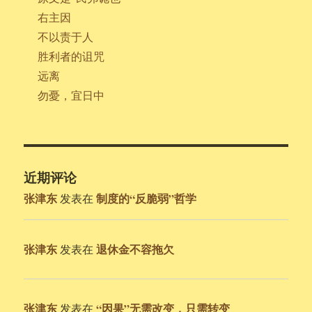
右主因
不以责于人
胜利者的诅咒
远离
勿憂，宜日中
近期评论
张津东
制度的“反脆弱”哲学
发表在
张津东
退休金不容拖欠
发表在
张津东
“因果”无需改变，只需转变
发表在