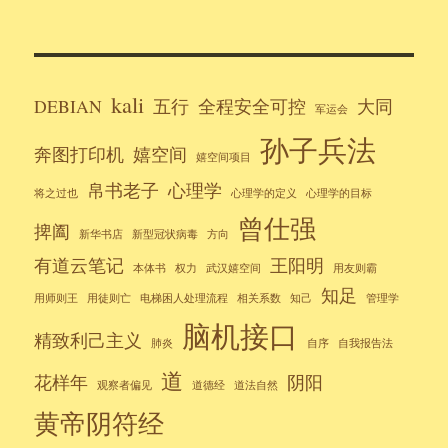
kali
DEBIAN
五行
全程安全可控
大同
军运会
孙子兵法
奔图打印机
嬉空间
嬉空间项目
帛书老子
心理学
将之过也
心理学的定义
心理学的目标
曾仕强
捭阖
新华书店
新型冠状病毒
方向
有道云笔记
王阳明
本体书
权力
武汉嬉空间
用友则霸
知足
用师则王
用徒则亡
电梯困人处理流程
相关系数
知己
管理学
脑机接口
精致利己主义
肺炎
自序
自我报告法
道
花样年
阴阳
观察者偏见
道德经
道法自然
黄帝阴符经