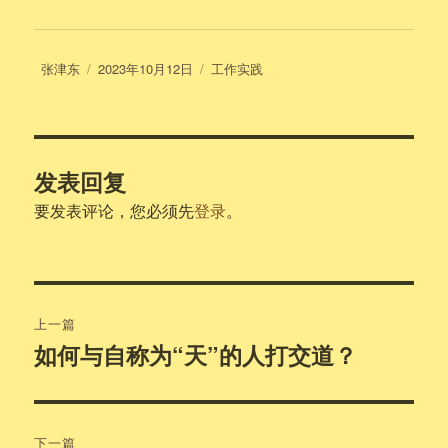
作
发
分
张津东
2023年10月12日
工作实践
者
布
类
于
发表回复
要发表评论，您必须先
登录
。
文
上一篇
章
如何与自称为“天”的人打交道？
上
篇
导
文
航
章：
下一篇