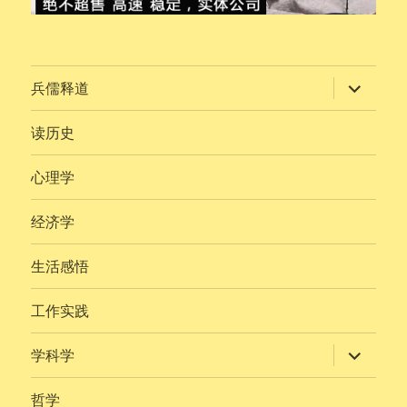
展
兵儒释道
开
子
菜
读历史
单
心理学
经济学
生活感悟
工作实践
展
学科学
开
子
菜
哲学