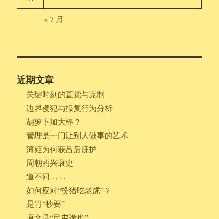
« 7 月
近期文章
关键时刻的直觉与克制
边界侵犯与报复行为分析
胡萝卜加大棒？
管理是一门让别人做事的艺术
薄姬为何获吕后庇护
周朝的兴衰史
道不同……
如何应对“扮猪吃老虎”？
是胃“眇要”
原文是“民弗诡也”