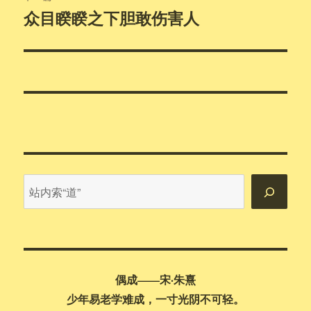
众目睽睽之下胆敢伤害人
下
篇
文
章：
站
内
搜
索
偶成——宋·朱熹
少年易老学难成，一寸光阴不可轻。