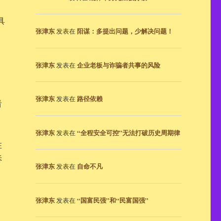
具
张津东
阳谋：多提出问题，少解决问题！
发表在
张津东
企业老板与诈骗者共事的风险
发表在
张津东
路径依赖
发表在
看
张津东
“全程安全可控”无法打破历史周期律
发表在
在
诉
张津东
自命不凡
发表在
张津东
“国富民强”和“民富国强”
发表在