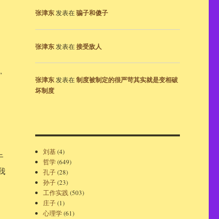
张津东
骗子和傻子
发表在
张津东
接受敌人
发表在
”
张津东
制度被制定的很严苛其实就是变相破
发表在
坏制度
、
刘基
(4)
于
哲学
(649)
我
孔子
(28)
孙子
(23)
工作实践
(503)
庄子
(1)
心理学
(61)