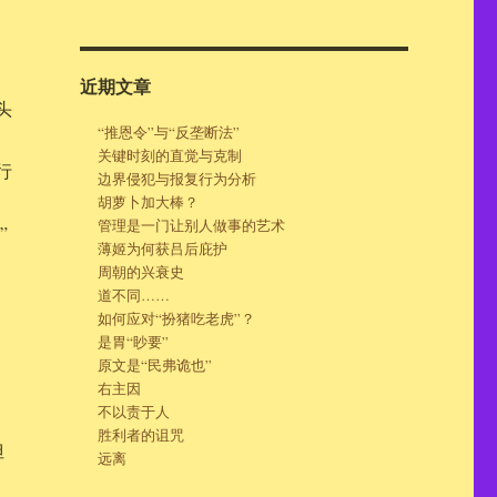
，
近期文章
头
“推恩令”与“反垄断法”
关键时刻的直觉与克制
行
边界侵犯与报复行为分析
胡萝卜加大棒？
管理是一门让别人做事的艺术
”
薄姬为何获吕后庇护
周朝的兴衰史
道不同……
如何应对“扮猪吃老虎”？
是胃“眇要”
原文是“民弗诡也”
右主因
不以责于人
胜利者的诅咒
但
远离