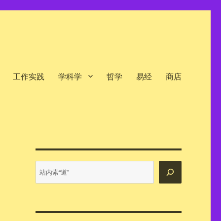
工作实践
学科学
哲学
易经
商店
站
内
搜
索