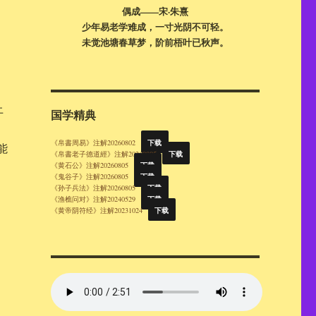
偶成——宋·朱熹
少年易老学难成，一寸光阴不可轻。
未觉池塘春草梦，阶前梧叶已秋声。
上
国学精典
下载
《帛書周易》注解20260802
能
下载
《帛書老子德道經》注解20260805
下载
《黄石公》注解20260805
下载
《鬼谷子》注解20260805
下载
《孙子兵法》注解20260805
下载
《渔樵问对》注解20240529
下载
《黄帝阴符经》注解20231024