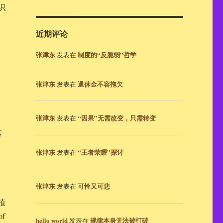
识
近期评论
张津东
制度的“反脆弱”哲学
发表在
张津东
退休金不容拖欠
发表在
张津东
“因果”无需改变，只需转变
发表在
这
张津东
“王者荣耀”探讨
发表在
张津东
可怜又可悲
发表在
植
f
hello world
规律本身无法被打破
发表在