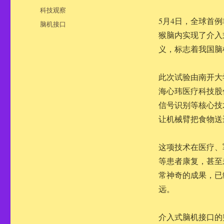
布
分
科技观察
于
类
5月4日，全球首
标
脑机接口
签
猴脑内实现了介入
义，标志着我国脑
此次试验由南开大
海心玮医疗科技股
信号识别等核心技
让机械臂把食物送
这项技术在医疗、
等患者康复，甚至
常神奇的成果，已
远。
介入式脑机接口的