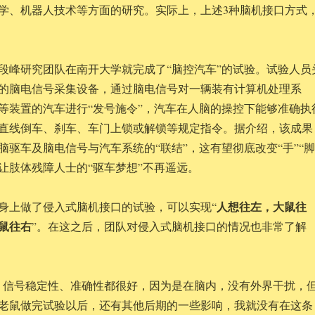
学、机器人技术等方面的研究。实际上，上述3种脑机接口方式
天，段峰研究团队在南开大学就完成了“脑控汽车”的试验。试验人员
点的脑电信号采集设备，通过脑电信号对一辆装有计算机处理系
等装置的汽车进行“发号施令”，汽车在人脑的操控下能够准确执
直线倒车、刹车、车门上锁或解锁等规定指令。据介绍，该成果
脑驱车及脑电信号与汽车系统的“联结”，这有望彻底改变“手”“脚
让肢体残障人士的“驱车梦想”不再遥远。
人想往左，大鼠往
身上做了侵入式脑机接口的试验，可以实现“
鼠往右
”。在这之后，团队对侵入式脑机接口的情况也非常了解
、信号稳定性、准确性都很好，因为是在脑内，没有外界干扰，
老鼠做完试验以后，还有其他后期的一些影响，我就没有在这条