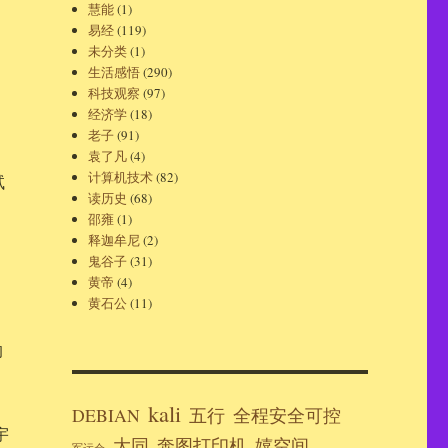
慧能
(1)
易经
(119)
未分类
(1)
生活感悟
(290)
科技观察
(97)
经济学
(18)
老子
(91)
袁了凡
(4)
计算机技术
(82)
试
读历史
(68)
邵雍
(1)
释迦牟尼
(2)
鬼谷子
(31)
黄帝
(4)
黄石公
(11)
的
kali
DEBIAN
五行
全程安全可控
宇
大同
奔图打印机
嬉空间
军运会