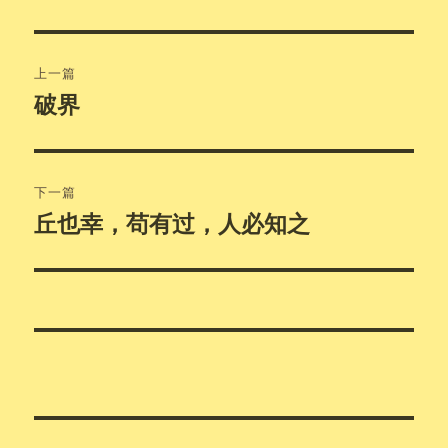
文
上一篇
章
破界
上
篇
导
文
航
章：
下一篇
丘也幸，苟有过，人必知之
下
篇
文
章：