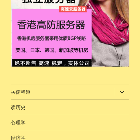
展
兵儒释道
开
子
菜
读历史
单
心理学
经济学