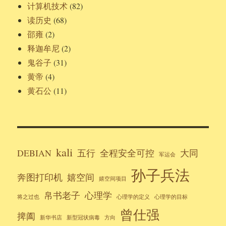
计算机技术
(82)
读历史
(68)
邵雍
(2)
释迦牟尼
(2)
鬼谷子
(31)
黄帝
(4)
黄石公
(11)
kali
DEBIAN
五行
全程安全可控
大同
军运会
孙子兵法
奔图打印机
嬉空间
嬉空间项目
帛书老子
心理学
将之过也
心理学的定义
心理学的目标
曾仕强
捭阖
新华书店
新型冠状病毒
方向