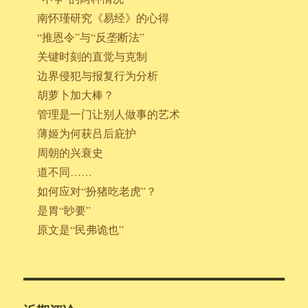
南怀瑾研究《易经》的心得
“推恩令”与“反垄断法”
关键时刻的直觉与克制
边界侵犯与报复行为分析
胡萝卜加大棒？
管理是一门让别人做事的艺术
薄姬为何获吕后庇护
周朝的兴衰史
道不同……
如何应对“扮猪吃老虎”？
是胃“眇要”
原文是“民弗诡也”