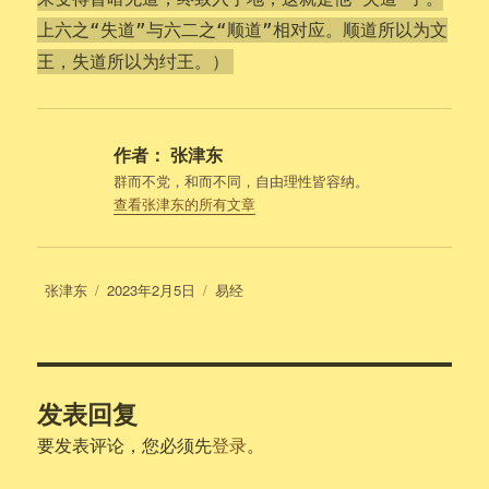
上六之“失道”与六二之“顺道”相对应。顺道所以为文
王，失道所以为纣王。）
作者：
张津东
群而不党，和而不同，自由理性皆容纳。
查看张津东的所有文章
作
发
分
张津东
2023年2月5日
易经
者
布
类
于
发表回复
要发表评论，您必须先
登录
。