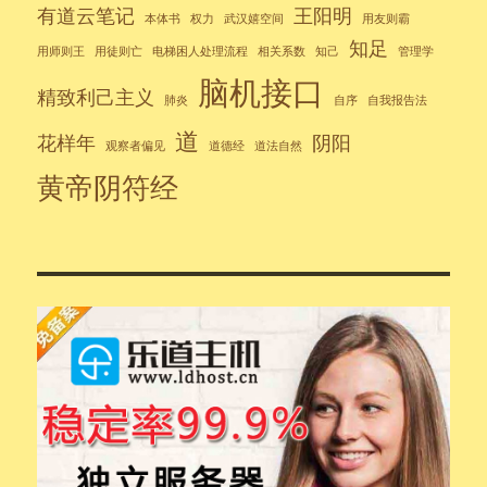
有道云笔记
王阳明
本体书
权力
武汉嬉空间
用友则霸
知足
用师则王
用徒则亡
电梯困人处理流程
相关系数
知己
管理学
脑机接口
精致利己主义
肺炎
自序
自我报告法
道
花样年
阴阳
观察者偏见
道德经
道法自然
黄帝阴符经