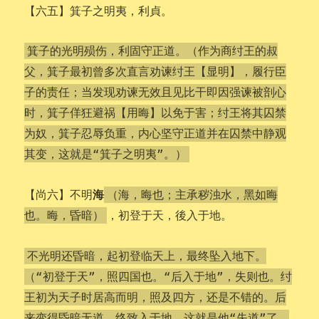
【六五】箕子之明夷，利貞。
箕子的光明殒伤，利固守正道。（作为商纣王的叔
父，箕子最初曾多次直言劝谏纣王【显明】，履行臣
子的责任；当发现劝谏无效且见比干即因强谏被剖心
时，箕子佯狂避祸【用晦】以免于害；纣王将其囚禁
为奴，箕子忍辱负重，内心坚守正道并在囚禁中静观
其变，这就是“箕子之明夷”。）
海
【尚六】不明
（海，晦也；主承秽浊水，黑如晦
，初登于天，後入于地。
也。晦，昏暗）
不光明还昏暗，起初登临天上，最终坠入地下。
（“初登于天”，照四国也。“后入于地”，失则也。纣
王初为天子时居高而明，照及四方，还是不错的。后
来变得昏暗无道，终致入于地，这就是他“失道”了。