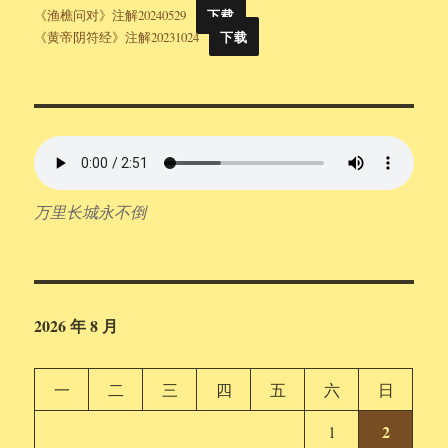
《渔樵问对》注解20240529
下载
《黄帝阴符经》注解20231024
下载
万里长城永不倒
2026 年 8 月
一
二
三
四
五
六
日
2
1