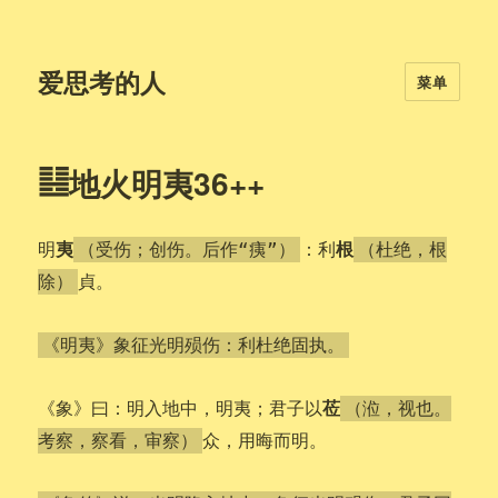
爱思考的人
菜单
䷣地火明夷36++
夷
根
明
：利
（受伤；创伤。后作“痍”）
（杜绝，根
貞。
除）
《明夷》象征光明殒伤：利杜绝固执。
莅
《象》曰：明入地中，明夷；君子以
（涖，视也。
众，用晦而明。
考察，察看，审察）