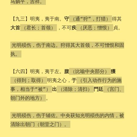
马躺平，吉祥。
守
【九三】明夷，夷于南。
得其
（通“狩”，打猎）
大
首
疾
，不可
貞。
（君长；首领）
（厌恶；憎恨）
光明殒伤，伤于南边。狩得其大首领，不可憎恨和固
执。
腹
獲
【六四】明夷，夷于左。
（比喻中央部分）
于
明夷之心，
（得到；取得）
（引入动作行为的施
出
門廷
事，相当于“被”）
（清除；清扫）
（宫门、
。
朝门外的地方）
光明殒伤，伤于辅佐。中央获知光明殒伤的内情，被
清除出朝门（朝堂之门）。