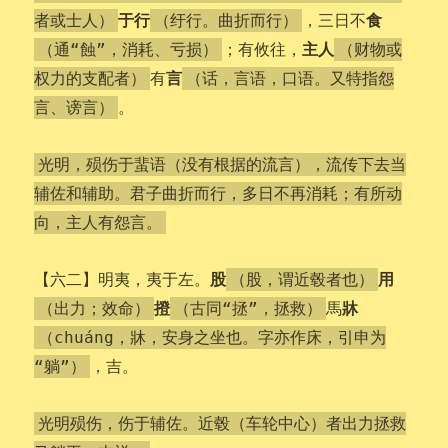
于行
食
，三日不
者或士人）
（纡行。曲折而行）
主人
；有攸往，
（通“蝕”，消耗、亏损）
（财物或
言
有
权力的支配者）
（话，言语，口语。又特指怨
。
言、谤言）
光明，殒伤于蜚语（没有根据的流言），流传下去当
辅佐和辅助。君子曲折而行，多日不再消耗；有所动
向，主人有怨言。
股
用
【六二】明夷，夷于左。
（股，谓近毂者也）
撜
牀
馬
（出力；效命）
（古同“拯”，拯救）
（chuáng，牀，安身之坐也。字亦作床，引申为
，吉。
“躺”）
光明殒伤，伤于辅佐。近毂（车轮中心）者出力拯救