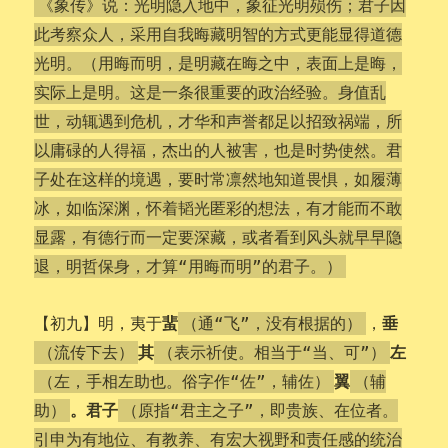
《象传》说：光明隐入地中，象征光明殒伤；君子因
此考察众人，采用自我晦藏明智的方式更能显得道德
光明。（用晦而明，是明藏在晦之中，表面上是晦，
实际上是明。这是一条很重要的政治经验。身值乱
世，动辄遇到危机，才华和声誉都足以招致祸端，所
以庸碌的人得福，杰出的人被害，也是时势使然。君
子处在这样的境遇，要时常凛然地知道畏惧，如履薄
冰，如临深渊，怀着韬光匿彩的想法，有才能而不敢
显露，有德行而一定要深藏，或者看到风头就早早隐
退，明哲保身，才算“用晦而明”的君子。）
蜚
垂
【初九】明，夷于
，
（通“飞”，没有根据的）
其
左
（流传下去）
（表示祈使。相当于“当、可”）
翼
（左，手相左助也。俗字作“佐”，辅佐）
（辅
。
君
子
助）
（原指“君主之子”，即贵族、在位者。
引申为有地位、有教养、有宏大视野和责任感的统治