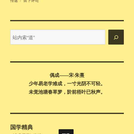
传递
留下评论
于
心
理
学
笔
记
站
之
内
行
搜
为
的
索
生
物
偶成——宋·朱熹
学
基
少年易老学难成，一寸光阴不可轻。
础
未觉池塘春草梦，阶前梧叶已秋声。
国学精典