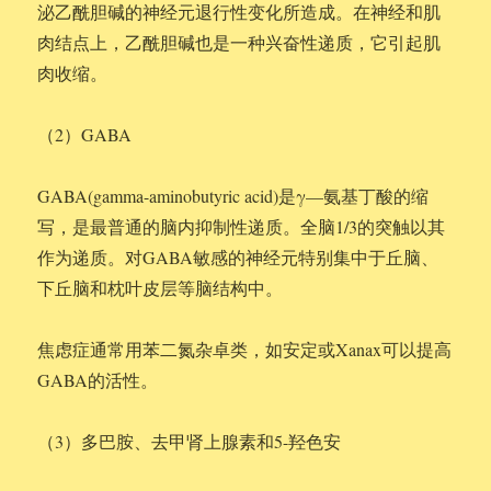
泌乙酰胆碱的神经元退行性变化所造成。在神经和肌
肉结点上，乙酰胆碱也是一种兴奋性递质，它引起肌
肉收缩。
（2）GABA
GABA(gamma-aminobutyric acid)是γ—氨基丁酸的缩
写，是最普通的脑内抑制性递质。全脑1/3的突触以其
作为递质。对GABA敏感的神经元特别集中于丘脑、
下丘脑和枕叶皮层等脑结构中。
焦虑症通常用苯二氮杂卓类，如安定或Xanax可以提高
GABA的活性。
（3）多巴胺、去甲肾上腺素和5-羟色安