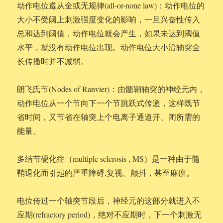
动作电位遵从全或无规律(all-or-none law)：动作电位的
大小不受阈上刺激强度变化的影响，一旦兴奋性传入
总和达到阈值，动作电位就会产生，如果未达到阈值
水平，就没有动作电位出现。动作电位大小沿轴突全
长传播时并不减弱。
朗飞氏节(Nodes of Ranvier)：由髓鞘轴突的神经元内，
动作电位从一个节向下一个节跳跃式传递，这样既节
省时间，又节省在轴突上个电离子通道开、闭所需的
能量。
多结节硬化症（multiple sclerosis , MS）是一种由于髓
鞘退化而引起的严重障碍,复视、颤抖，甚至麻痹。
电位传过一个轴突节段后，神经元的这部分就进入不
应期(refractory period)，绝对不应期时，下一个刺激无