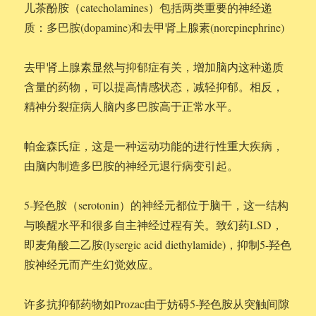
儿茶酚胺（catecholamines）包括两类重要的神经递
质：多巴胺(dopamine)和去甲肾上腺素(norepinephrine)
去甲肾上腺素显然与抑郁症有关，增加脑内这种递质
含量的药物，可以提高情感状态，减轻抑郁。相反，
精神分裂症病人脑内多巴胺高于正常水平。
帕金森氏症，这是一种运动功能的进行性重大疾病，
由脑内制造多巴胺的神经元退行病变引起。
5-羟色胺（serotonin）的神经元都位于脑干，这一结构
与唤醒水平和很多自主神经过程有关。致幻药LSD，
即麦角酸二乙胺(lysergic acid diethylamide)，抑制5-羟色
胺神经元而产生幻觉效应。
许多抗抑郁药物如Prozac由于妨碍5-羟色胺从突触间隙