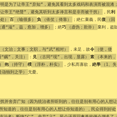
蔽明是为了让帝王“弃知”，避免其看到太多戏码和表演而被混淆
利
，民
了让帝王“绝聲”，避免其听到太多谗言和是非而被干扰）
百
負
復
；絶仁棄義，民
好处）
（喻很多）
（依仗；倚靠）
（回
巧
；絶
棄利，盗
（通“滋”，益，愈加，增多）
（虚伪；欺诈）
令
，未足，故
（文治；文事；文职，与“武”相对）
（使，使
見
素
：
通“瞩”，关注）
（古同“现”，出现，显露）
（本来的，
抱
樸
絶學
，少私而寡欲，
）
（持守）
（淳朴，朴实）
（1、失
无憂。
造诣独到之学）
干扰并舍弃广知（因为统治者所听到的，往往是别有用心的人想
所知道的，往往是别有用心的人想让你知道的），民众得到好处
统治者）断绝“仁”、舍弃“义”，民众还原回禽兽的便会增多了