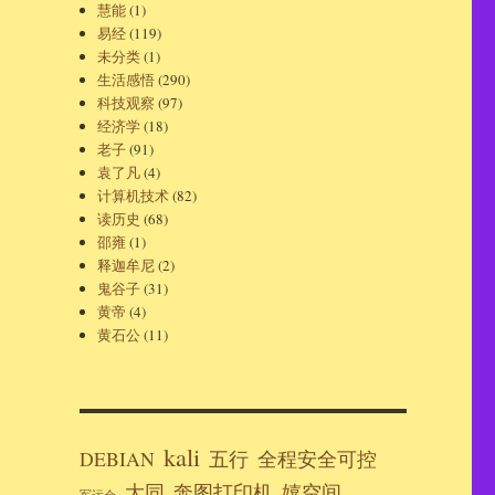
慧能
(1)
易经
(119)
未分类
(1)
生活感悟
(290)
科技观察
(97)
经济学
(18)
老子
(91)
袁了凡
(4)
计算机技术
(82)
读历史
(68)
邵雍
(1)
释迦牟尼
(2)
鬼谷子
(31)
黄帝
(4)
黄石公
(11)
kali
DEBIAN
五行
全程安全可控
大同
奔图打印机
嬉空间
军运会