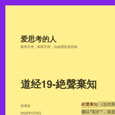
爱思考的人
群而不党，和而不同，自由理性皆容纳
道经19-絶聲棄知
絶聲棄知
（古代帝
作
张津东
者
缀以“黈纩”，就
发
2022年5月9日