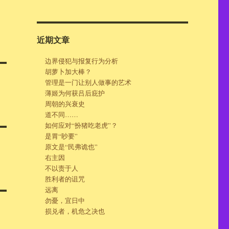
近期文章
边界侵犯与报复行为分析
胡萝卜加大棒？
管理是一门让别人做事的艺术
薄姬为何获吕后庇护
周朝的兴衰史
道不同……
如何应对“扮猪吃老虎”？
是胃“眇要”
原文是“民弗诡也”
右主因
不以责于人
胜利者的诅咒
远离
勿憂，宜日中
损兑者，机危之决也