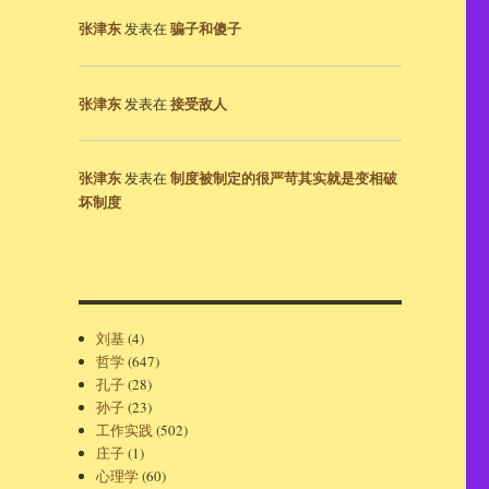
张津东
骗子和傻子
发表在
张津东
接受敌人
发表在
张津东
制度被制定的很严苛其实就是变相破
发表在
坏制度
刘基
(4)
哲学
(647)
孔子
(28)
孙子
(23)
工作实践
(502)
庄子
(1)
心理学
(60)