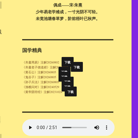
偶成——宋·朱熹
；
少年易老学难成，一寸光阴不可轻。
未觉池塘春草梦，阶前梧叶已秋声。
賊
国学精典
下载
《帛書周易》注解20260802
下载
《帛書老子德道經》注解20260805
下载
《黄石公》注解20260805
下载
《鬼谷子》注解20260805
下载
《孙子兵法》注解20260805
下载
《渔樵问对》注解20240529
下载
《黄帝阴符经》注解20231024
让
；