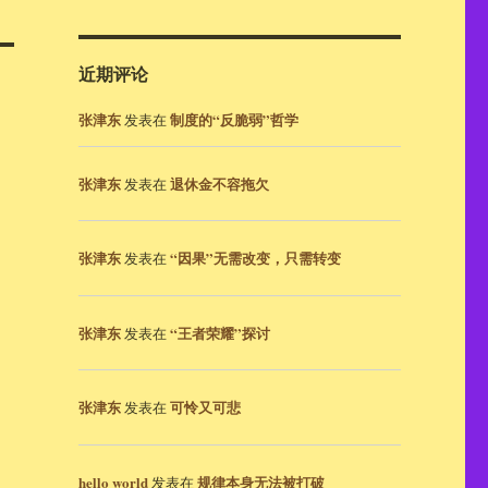
近期评论
张津东
制度的“反脆弱”哲学
发表在
张津东
退休金不容拖欠
发表在
张津东
“因果”无需改变，只需转变
发表在
张津东
“王者荣耀”探讨
发表在
张津东
可怜又可悲
发表在
hello world
规律本身无法被打破
发表在