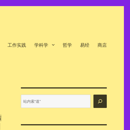
工作实践
学科学
哲学
易经
商店
站
内
搜
索
右
》