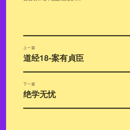
文
上一篇
章
道经18-案有貞臣
上
篇
导
文
航
章：
下一篇
绝学无忧
下
篇
文
章：