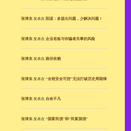
张津东
阳谋：多提出问题，少解决问题！
发表在
张津东
企业老板与诈骗者共事的风险
发表在
张津东
路径依赖
发表在
张津东
“全程安全可控”无法打破历史周期律
发表在
张津东
自命不凡
发表在
张津东
“国富民强”和“民富国强”
发表在