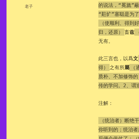
布
的说法，“冕旒”
分
老子
于
类
“黈纩”塞聪是为
（使顺利、得到
兹
畜
归，还原）
无有。
文
此三言也，以爲
屬
之有所
得）
（
质朴、不加修饰的
传的学问。2、谓
注解：
（统治者）断绝
你听到的；统治者
后便会依仗了；（