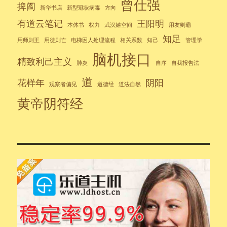
曾仕强
捭阖
新华书店
新型冠状病毒
方向
有道云笔记
王阳明
本体书
权力
武汉嬉空间
用友则霸
知足
用师则王
用徒则亡
电梯困人处理流程
相关系数
知己
管理学
脑机接口
精致利己主义
肺炎
自序
自我报告法
道
花样年
阴阳
观察者偏见
道德经
道法自然
黄帝阴符经