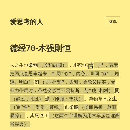
爱思考的人
菜单
德经78-木强則恒
柔弱
人之生也
，其死也
（柔和谦顺）
（艹，表示
把两点意思串起来。忄同“心”，内心。亘同“宣”，知
仞
道、明白）
（古同“韧”，柔韧，柔软又结实，受
賢
外力作用时，虽然变形而不易折断，与“脆”相对）
强
生
。萬物草木之
（超过，胜过）
（刚强；坚决）
柔脆
也
（通“性”，资质；禀赋）
（柔而易折，软而
𣒞槁
，其死也
易碎）
（这两个字理解为用木车运走堆高
。
当柴火）