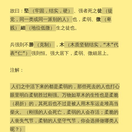
堅
徒
故曰：
、强者死之
（牢固，结实，硬）
（徒
微
也，柔弱、
党，同一类或同一派别的人）
（卑
細
生之徒也。
贱）
（地位低微）
勝
木
兵强則不
，
（克制）
（木质坚韧结实，“木”代
强則恒。强大居下，柔弱、微細居上。
表“仁”）
注解：
人们之中活下来的都是柔弱的，那些死去的人也打心
眼里明白柔韧胜过刚强。万物如草木的生性也是柔脆
（易折）的，其死后也不过是被人用木车运走堆高当
柴火。（刚强的人会死亡，柔弱的人会存活；柔脆的
人丧失气节，柔韧的人坚守气节，你会选择做哪类人
呢？）