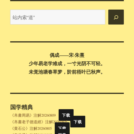
站
内
搜
索
偶成——宋·朱熹
少年易老学难成，一寸光阴不可轻。
未觉池塘春草梦，阶前梧叶已秋声。
国学精典
《帛書周易》注解20260809
下载
《帛書老子德道經》注解20260805
下载
《黄石公》注解20260805
下载