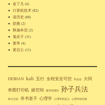
袁了凡
(4)
计算机技术
(82)
读历史
(68)
邵雍
(2)
释迦牟尼
(2)
鬼谷子
(31)
黄帝
(4)
黄石公
(11)
kali
DEBIAN
五行
全程安全可控
大同
军运会
孙子兵法
奔图打印机
嬉空间
嬉空间项目
帛书老子
心理学
将之过也
心理学的定义
心理学的目标