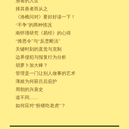
渔者的入世
择其善者而从之
《渔樵问对》要好好读一下！
“不争”的两种情况
南怀瑾研究《易经》的心得
“推恩令”与“反垄断法”
关键时刻的直觉与克制
边界侵犯与报复行为分析
胡萝卜加大棒？
管理是一门让别人做事的艺术
薄姬为何获吕后庇护
周朝的兴衰史
道不同……
如何应对“扮猪吃老虎”？