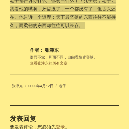
老子都告诉你什么，你明白什么了？孔子说，老子让
我看他的嘴啊，牙齿没了，一个都没有了，但舌头还
在。他告诉一个道理：天下最坚硬的东西往往不能持
久，而柔韧的东西却往往可以长存。
作者：
张津东
群而不党，和而不同，自由理性皆容纳。
查看张津东的所有文章
作
发
分
张津东
2022年4月12日
老子
者
布
类
于
发表回复
要发表评论，您必须先
登录
。