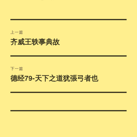
文
上一篇
章
齐威王轶事典故
上
篇
导
文
航
章：
下一篇
德经79-天下之道犹張弓者也
下
篇
文
章：