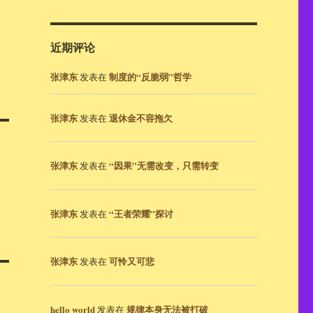
近期评论
张津东
制度的“反脆弱”哲学
发表在
张津东
退休金不容拖欠
发表在
张津东
“因果”无需改变，只需转变
发表在
张津东
“王者荣耀”探讨
发表在
张津东
可怜又可悲
发表在
hello world
规律本身无法被打破
发表在