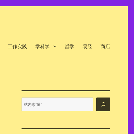
工作实践
学科学
哲学
易经
商店
站
内
搜
索