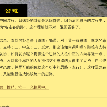
中间过程。归妹卦的卦意是返回昏昧。因为后面思考的过程中，
为“各走各的路”。这个理解就不对，返回昏昧了。
结果。泰卦的卦意是（道路）畅通。对于某一条思路，羣龙的态
、支持；二、中立；三、反对。那么该如何调和呢？那唯有支持
妥协，如何妥协呢？提倡这个思路的人往中正的方向靠近一点，
协。反对这个思路的人见提倡这个思路的人做出了妥协，自己也
对态度，并尽可能的佐助这个折中的思路（左行）。这样羣龙在
，又能重新达成比较统一的思路。
微；惟精、惟一，允执厥中。