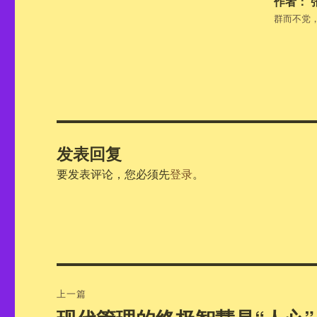
作者：
群而不党
发表回复
要发表评论，您必须先
登录
。
文
上一篇
章
上