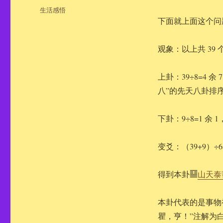
布
分
生活感悟
于
类
下面就上面这个问
观象：以上共 39 
上卦：39÷8=4
八”的先天八卦排
下卦：9÷8=1 余 
变爻：（39+9）÷6
得到本卦䷙
山天泰
本卦代表的是事物
瞿，亨！”注解为