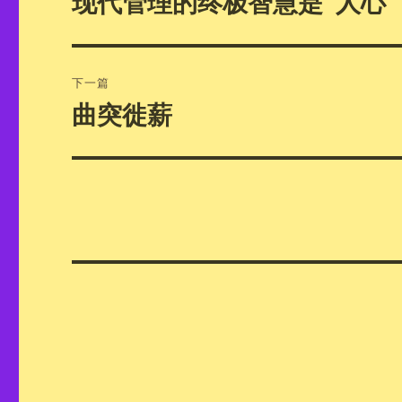
现代管理的终极智慧是“人心”
篇
导
文
航
章：
下一篇
曲突徙薪
下
篇
文
章：