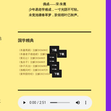
偶成——宋·朱熹
少年易老学难成，一寸光阴不可轻。
未觉池塘春草梦，阶前梧叶已秋声。
地
国学精典
下载
《帛書周易》注解20260802
下载
《帛書老子德道經》注解20260805
下载
《黄石公》注解20260805
下载
《鬼谷子》注解20260805
下载
《孙子兵法》注解20260805
下载
《渔樵问对》注解20240529
下载
《黄帝阴符经》注解20231024
之