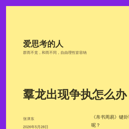
爱思考的人
群而不党，和而不同，自由理性皆容纳
羣龙出现争执怎么办
《帛书周易》键卦
作
张津东
者
呢？
发
2026年5月28日