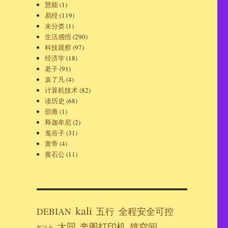
慧能
(1)
易经
(119)
未分类
(1)
生活感悟
(290)
科技观察
(97)
经济学
(18)
老子
(91)
袁了凡
(4)
计算机技术
(82)
读历史
(68)
邵雍
(1)
释迦牟尼
(2)
鬼谷子
(31)
黄帝
(4)
黄石公
(11)
kali
DEBIAN
五行
全程安全可控
大同
奔图打印机
嬉空间
军运会