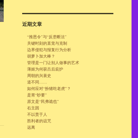
近期文章
“推恩令”与“反垄断法”
关键时刻的直觉与克制
边界侵犯与报复行为分析
胡萝卜加大棒？
管理是一门让别人做事的艺术
薄姬为何获吕后庇护
周朝的兴衰史
道不同……
如何应对“扮猪吃老虎”？
是胃“眇要”
原文是“民弗诡也”
右主因
不以责于人
胜利者的诅咒
远离