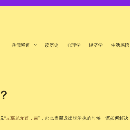
兵儒释道
读历史
心理学
经济学
生活感悟
？
说“
见羣龙无首，吉
”，那么当羣龙出现争执的时候，该如何解决