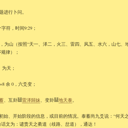
题进行卜问。
个字符，时间9:29；
 余 7，为山（按照“天一、泽二，火三、雷四、风五、水六，山七、
序规律）；
1，为天；
=8 余 0，六爻变；
蓄
、互卦䷵
雷泽歸妹
、变卦䷊
地天泰
。
初始、开始阶段的信息，或目前的情况。泰蓄尚九爻说：“何天
白话文为：谴责天之衢道（歧路、岔道），通达！