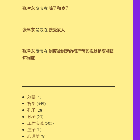
张津东
骗子和傻子
发表在
张津东
接受敌人
发表在
张津东
制度被制定的很严苛其实就是变相破
发表在
坏制度
刘基
(4)
哲学
(649)
孔子
(28)
孙子
(23)
工作实践
(503)
庄子
(1)
心理学
(61)