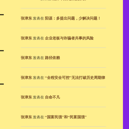
张津东
阳谋：多提出问题，少解决问题！
发表在
张津东
企业老板与诈骗者共事的风险
发表在
张津东
路径依赖
发表在
张津东
“全程安全可控”无法打破历史周期律
发表在
张津东
自命不凡
发表在
张津东
“国富民强”和“民富国强”
发表在