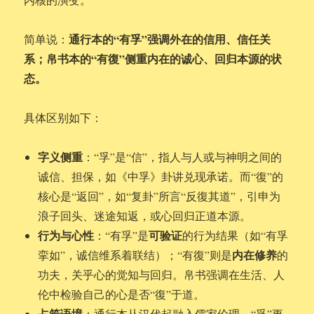
通行本的“有孚”强调外在的信用、信任关
简单说：
系；帛书本的“有復”侧重内在的诚心、回归本源的状
态。
具体区别如下：
字义侧重
：“孚”是“信”，指人与人或与神明之间的
诚信、担保，如《中孚》卦讲兑现承诺。而“復”的
核心是“返回”，如“复卦”所言“反復其道”，引申为
浪子回头、迷途知返，或心回归正道本源。
行为与心性
可验证
：“有孚”是
的行为结果（如“有孚
内在修养
挛如”，诚信维系着联结）；“有復”则是
的
功夫，关乎心的觉知与回归。帛书强调在生活、人
伦中检验自己的心是否“復”于道。
占筮语境
：通行本从汉代起融入儒家伦理，“孚”更