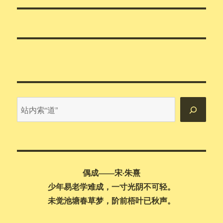
文
章：
站
内
搜
索
偶成——宋·朱熹
少年易老学难成，一寸光阴不可轻。
未觉池塘春草梦，阶前梧叶已秋声。