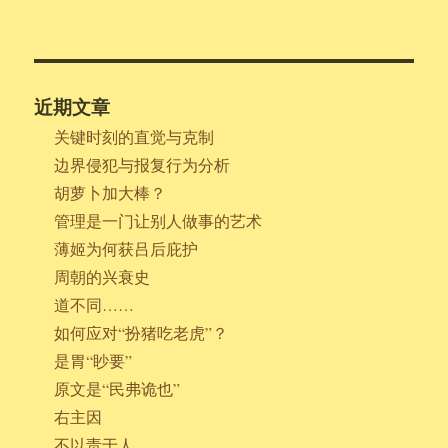
近期文章
关键时刻的直觉与克制
边界侵犯与报复行为分析
胡萝卜加大棒？
管理是一门让别人做事的艺术
薄姬为何获吕后庇护
周朝的兴衰史
道不同……
如何应对“扮猪吃老虎”？
是胃“眇要”
原文是“民弗诡也”
右主因
不以责于人