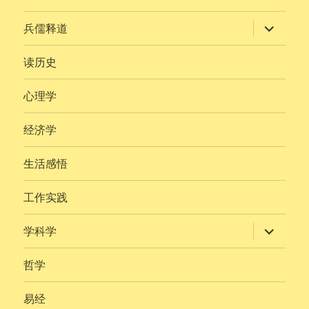
展
兵儒释道
开
子
菜
读历史
单
心理学
经济学
生活感悟
工作实践
展
学科学
开
子
菜
哲学
单
易经