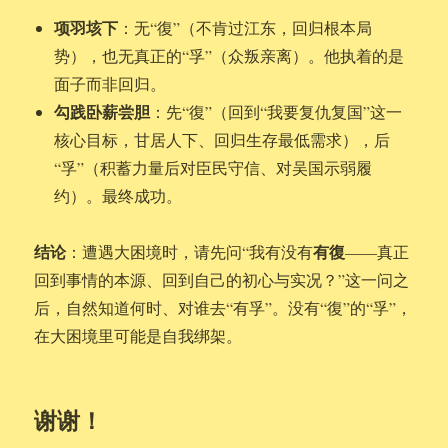
项羽垓下
：无“復”（不肯过江东，回归根本局
势），也无真正的“孚”（众叛亲离）。他执着的是
面子而非回归。
勾践卧薪尝胆
：先“復”（回到“我要复仇复国”这一
核心目标，甘居人下、回归生存最低需求），后
“孚”（积蓄力量后对臣民守信、对吴国示弱履
约）。最终成功。
结论
有復
：遭遇大困境时，请先问“我有没有
——真正
回到事情的本源、回到自己的初心与实况？”这一问之
后，自然知道何时、对谁去“有孚”。没有“復”的“孚”，
在大困境里可能是自我绑架。
谢谢！