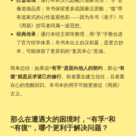
像道德品质；帛书保留更多战国秦汉原貌，“復”带
有道家式的心性返观色彩——因为帛书《老子》与
《周易》抄写者同属一派思想。
经典传承
：通行本经王弼等整理，用“孚”字整合进
了官方经学体系；帛书本出土自汉初墓，是更古抄
本，可能保留了更原初的“复其本心”意涵。
“有孚”是面向他人的契约
“有
简单总结：如果说
，那么
復”就是反求诸己的修行
。前者重在建立信任，后者重
在心的觉醒回归。帛书本的用字可能更接近《周易》
古义。
那么在遭遇大的困境时，“有孚“和
“有復”，哪个更利于解决问题？