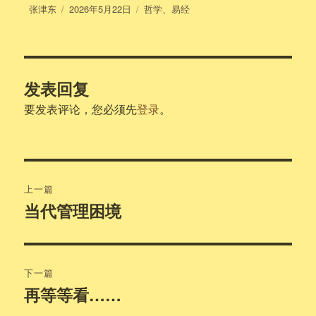
作
发
分
张津东
2026年5月22日
哲学
、
易经
者
布
类
于
发表回复
要发表评论，您必须先
登录
。
文
上一篇
章
当代管理困境
上
篇
导
文
航
章：
下一篇
再等等看……
下
篇