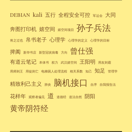
kali
DEBIAN
五行
全程安全可控
大同
军运会
孙子兵法
奔图打印机
嬉空间
嬉空间项目
帛书老子
心理学
将之过也
心理学的定义
心理学的目标
曾仕强
捭阖
新华书店
新型冠状病毒
方向
有道云笔记
王阳明
本体书
权力
武汉嬉空间
用友则霸
知足
用师则王
用徒则亡
电梯困人处理流程
相关系数
知己
管理学
脑机接口
精致利己主义
肺炎
自序
自我报告法
道
花样年
阴阳
观察者偏见
道德经
道法自然
黄帝阴符经