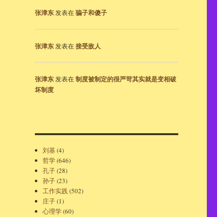
张津东
骗子和傻子
发表在
张津东
接受敌人
发表在
张津东
制度被制定的很严苛其实就是变相破
发表在
坏制度
刘基
(4)
哲学
(646)
孔子
(28)
孙子
(23)
工作实践
(502)
庄子
(1)
心理学
(60)