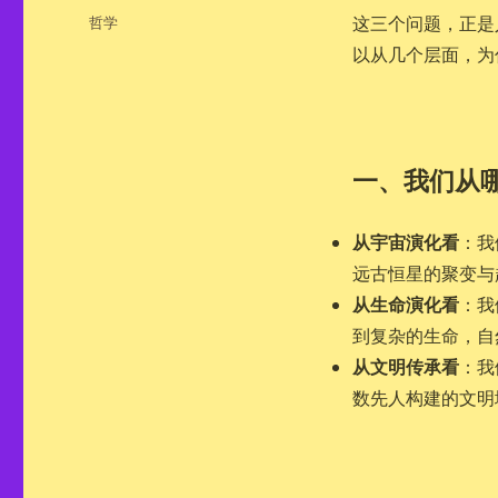
布
分
哲学
这三个问题，正是
于
类
以从几个层面，为
一、我们从
从宇宙演化看
：我
远古恒星的聚变与
从生命演化看
：我
到复杂的生命，自
从文明传承看
：我
数先人构建的文明