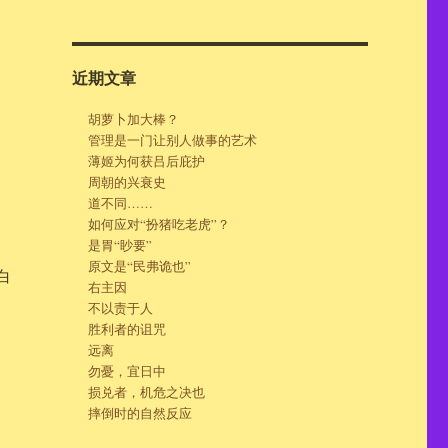
近期文章
胡萝卜加大棒？
管理是一门让别人做事的艺术
薄姬为何获吕后庇护
周朝的兴衰史
道不同……
如何应对“扮猪吃老虎”？
是胃“眇要”
原文是“民弗诡也”
白
右主因
不以责于人
胜利者的诅咒
远离
勿憂，宜日中
损兑者，机危之决也
摔倒时的自然反应