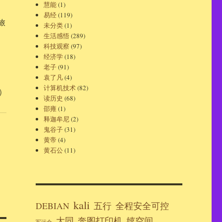
慧能
(1)
易经
(119)
旅
未分类
(1)
生活感悟
(289)
科技观察
(97)
经济学
(18)
老子
(91)
袁了凡
(4)
计算机技术
(82)
天）
读历史
(68)
邵雍
(1)
释迦牟尼
(2)
鬼谷子
(31)
黄帝
(4)
黄石公
(11)
kali
DEBIAN
五行
全程安全可控
大同
奔图打印机
嬉空间
军运会