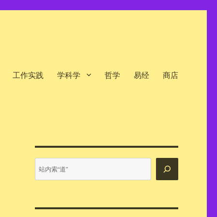
工作实践
学科学
哲学
易经
商店
站
内
搜
索