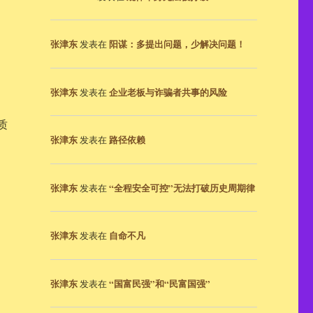
张津东
阳谋：多提出问题，少解决问题！
发表在
，
张津东
企业老板与诈骗者共事的风险
发表在
质
张津东
路径依赖
发表在
张津东
“全程安全可控”无法打破历史周期律
发表在
张津东
自命不凡
发表在
张津东
“国富民强”和“民富国强”
发表在