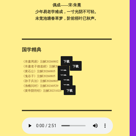
偶成——宋·朱熹
少年易老学难成，一寸光阴不可轻。
未觉池塘春草梦，阶前梧叶已秋声。
国学精典
下载
《帛書周易》注解20260802
下载
《帛書老子德道經》注解20260805
下载
《黄石公》注解20260805
下载
《鬼谷子》注解20260805
下载
《孙子兵法》注解20260805
下载
《渔樵问对》注解20240529
下载
《黄帝阴符经》注解20231024