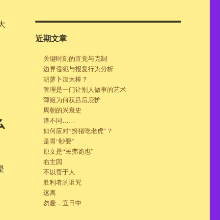
大
近期文章
关键时刻的直觉与克制
边界侵犯与报复行为分析
胡萝卜加大棒？
管理是一门让别人做事的艺术
薄姬为何获吕后庇护
周朝的兴衰史
么
道不同……
如何应对“扮猪吃老虎”？
是胃“眇要”
原文是“民弗诡也”
右主因
是
不以责于人
胜利者的诅咒
远离
勿憂，宜日中