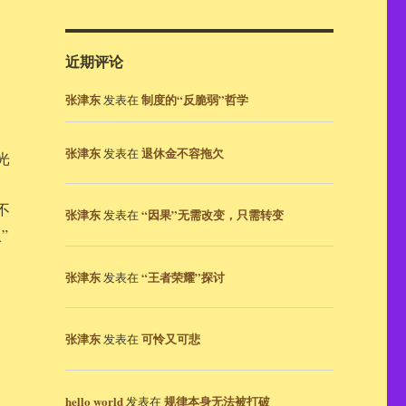
近期评论
张津东
制度的“反脆弱”哲学
发表在
张津东
退休金不容拖欠
发表在
光
不
张津东
“因果”无需改变，只需转变
发表在
”
张津东
“王者荣耀”探讨
发表在
张津东
可怜又可悲
发表在
hello world
规律本身无法被打破
发表在