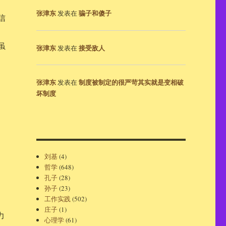
张津东
骗子和傻子
发表在
信
虽
张津东
接受敌人
发表在
张津东
制度被制定的很严苛其实就是变相破
发表在
坏制度
刘基
(4)
哲学
(648)
孔子
(28)
孙子
(23)
工作实践
(502)
庄子
(1)
力
心理学
(61)