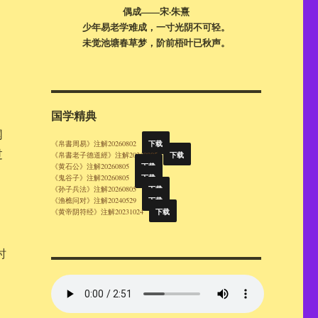
偶成——宋·朱熹
少年易老学难成，一寸光阴不可轻。
未觉池塘春草梦，阶前梧叶已秋声。
国学精典
网
下载
《帛書周易》注解20260802
过
下载
《帛書老子德道經》注解20260805
下载
《黄石公》注解20260805
下载
《鬼谷子》注解20260805
下载
《孙子兵法》注解20260805
下载
《渔樵问对》注解20240529
下载
《黄帝阴符经》注解20231024
时