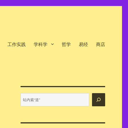
工作实践
学科学
哲学
易经
商店
站
内
搜
索