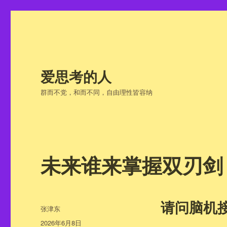
爱思考的人
群而不党，和而不同，自由理性皆容纳
未来谁来掌握双刃剑
请问脑机
作
张津东
者
发
2026年6月8日