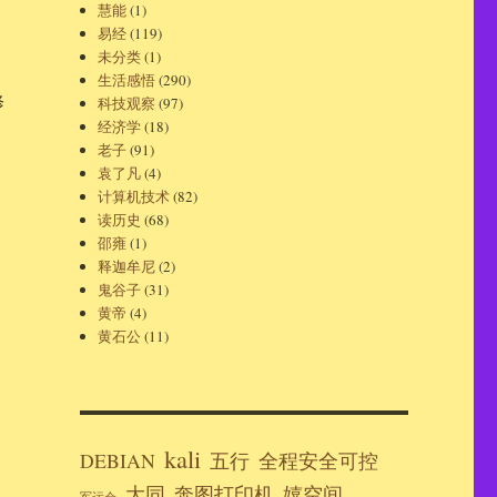
慧能
(1)
易经
(119)
未分类
(1)
生活感悟
(290)
修
科技观察
(97)
经济学
(18)
老子
(91)
袁了凡
(4)
计算机技术
(82)
读历史
(68)
邵雍
(1)
释迦牟尼
(2)
鬼谷子
(31)
黄帝
(4)
黄石公
(11)
kali
DEBIAN
五行
全程安全可控
大同
奔图打印机
嬉空间
军运会