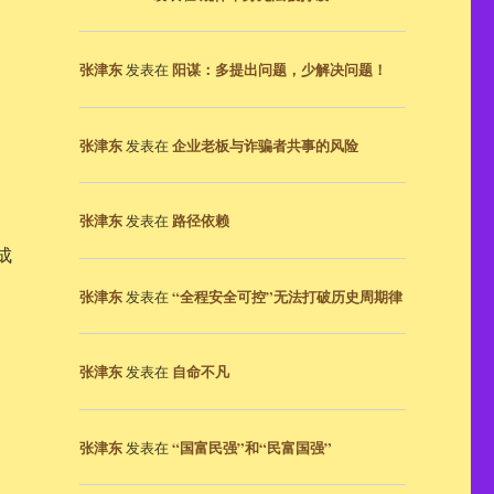
张津东
阳谋：多提出问题，少解决问题！
发表在
张津东
企业老板与诈骗者共事的风险
发表在
张津东
路径依赖
发表在
成
张津东
“全程安全可控”无法打破历史周期律
发表在
张津东
自命不凡
发表在
张津东
“国富民强”和“民富国强”
发表在