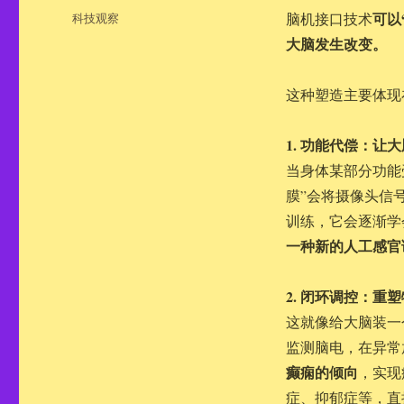
布
分
可以
科技观察
脑机接口技术
于
类
大脑发生改变。
这种塑造主要体现
1. 功能代偿：让
当身体某部分功能
膜”会将摄像头信
训练，它会逐渐学
一种新的人工感官
2. 闭环调控：重
这就像给大脑装一
监测脑电，在异常
癫痫的倾向
，实现
症、抑郁症等，直