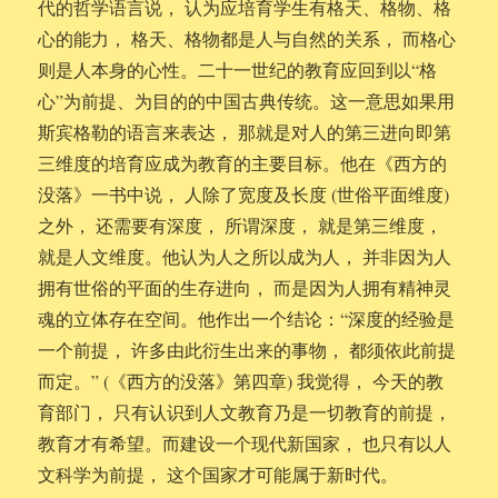
代的哲学语言说， 认为应培育学生有格天、格物、格
心的能力， 格天、格物都是人与自然的关系， 而格心
则是人本身的心性。二十一世纪的教育应回到以“格
心”为前提、为目的的中国古典传统。这一意思如果用
斯宾格勒的语言来表达， 那就是对人的第三进向即第
三维度的培育应成为教育的主要目标。他在《西方的
没落》一书中说， 人除了宽度及长度 (世俗平面维度)
之外， 还需要有深度， 所谓深度， 就是第三维度，
就是人文维度。他认为人之所以成为人， 并非因为人
拥有世俗的平面的生存进向， 而是因为人拥有精神灵
魂的立体存在空间。他作出一个结论：“深度的经验是
一个前提， 许多由此衍生出来的事物， 都须依此前提
而定。” (《西方的没落》第四章) 我觉得， 今天的教
育部门， 只有认识到人文教育乃是一切教育的前提，
教育才有希望。而建设一个现代新国家， 也只有以人
文科学为前提， 这个国家才可能属于新时代。