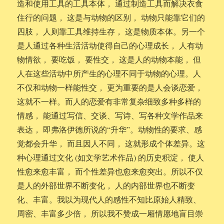
造和使用工具的工具本体， 通过制造工具而解决衣食
住行的问题， 这是与动物的区别， 动物只能靠它们的
四肢， 人则靠工具维持生存， 这是物质本体。另一个
是人通过各种生活活动使得自己的心理成长， 人有动
物情欲， 要吃饭， 要性交， 这是人的动物本能， 但
人在这些活动中所产生的心理不同于动物的心理。人
不仅和动物一样能性交， 更为重要的是人会谈恋爱，
这就不一样。而人的恋爱有非常复杂细致多种多样的
情感， 能通过写信、交谈、写诗、写各种文学作品来
表达， 即弗洛伊德所说的“升华”。动物性的要求、感
觉都会升华， 而且因人不同， 这就形成个体差异。这
种心理通过文化 (如文学艺术作品) 的历史积淀， 使人
性愈来愈丰富， 而个性差异也愈来愈突出。所以不仅
是人的外部世界不断变化， 人的内部世界也不断变
化、丰富。我以为现代人的感性不知比原始人精致、
周密、丰富多少倍， 所以我不赞成一厢情愿地盲目崇