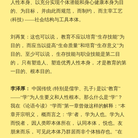
人性本身、以充分实现个体潜能和身心健康本身为目
的、为目标， 并由此而规范， 而制约， 而主宰工艺
(科技) ——社会结构与工具本体。
刘再复：这也可以说， 教育不应以培育“生存技能”为
目的， 而应当以提高“生命质量”和培育“生存意义”为
目的。至少可以说， 生存技能与职业技能是第二目
的， 只有塑造人、塑造优秀人性本身， 才是教育的第
一目的、根本目的。
李泽厚：
中国传统 (特别是儒学、孔子) 是以“教育”
——“学”为人生要义和人性根本。那么什么是“学”？
我在《论语今读》“学而”第一章曾做这样的解释：“本
章开宗明义， 概而言之：‘学’者， 学为人也。学为人
而悦者， 因人类即本体所在， 认同本体， 悦也。友
朋来而乐， 可见此本体乃群居而非个体独存也。”在