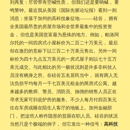
刘再复：尽管带有空喊性质， 但我们还是要呐喊， 要
鸣警钟。最近我从美国《国际先驱论坛报》看到一则
消息：坐落于加州的高科技象征地———硅谷， 拥有
全美国最昂贵的房屋市场和全世界最集中的投资资
金， 但也是美国贫富最为悬殊的地方。例如， 帕洛阿
尔托的一间四房式小屋标价为二百二十万美元， 最后
却在激烈的竞标下以三百二十万美元售出。另外一间
标价为四十九点五万美元的一房式屋子则以七十五万
美元成交。与此相比的另一极状况则是许多非科技人
员没有栖身之所。在硅谷五名居民当中， 就有两人无
法负担平均每月一千七百美元租金的两房式公寓。越
来越多的教师、警员、消防员、抽佣的销售人员正在
寻求无家可归庇护所的服务。不少人每月付四百美元
住在车房或睡在陌生人客厅的地板上。加州金融部
门， 把这些人称作隐形的贫困在职人员。硅谷的状况
高科技
当然只是个极端的例子， 但它发出一种信号：