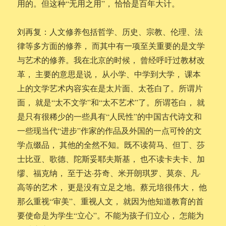
用的。但这种“无用之用”， 恰恰是百年大计。
刘再复：人文修养包括哲学、历史、宗教、伦理、法
律等多方面的修养， 而其中有一项至关重要的是文学
与艺术的修养。我在北京的时候， 曾经呼吁过教材改
革， 主要的意思是说， 从小学、中学到大学， 课本
上的文学艺术内容实在是太片面、太苍白了。所谓片
面， 就是“太不文学”和“太不艺术”了。所谓苍白， 就
是只有很稀少的一些具有“人民性”的中国古代诗文和
一些现当代“进步”作家的作品及外国的一点可怜的文
学点缀品， 其他的全然不知。既不读荷马、但丁、莎
士比亚、歌德、陀斯妥耶夫斯基， 也不读卡夫卡、加
缪、福克纳， 至于达·芬奇、米开朗琪罗、莫奈、凡·
高等的艺术， 更是没有立足之地。蔡元培很伟大， 他
那么重视“审美”、重视人文， 就因为他知道教育的首
要使命是为学生“立心”。不能为孩子们立心， 怎能为