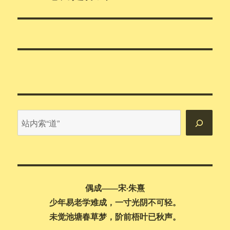
篇
文
章：
站
内
搜
索
偶成——宋·朱熹
少年易老学难成，一寸光阴不可轻。
未觉池塘春草梦，阶前梧叶已秋声。