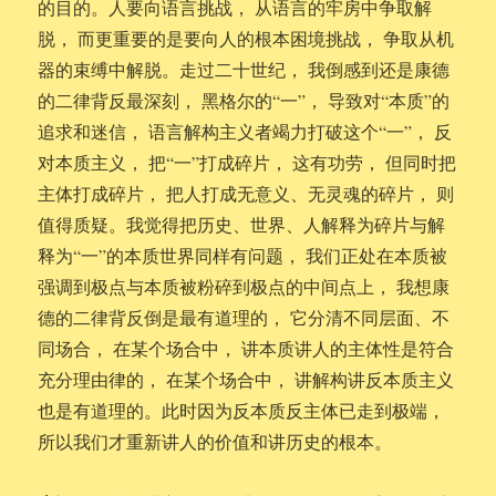
的目的。人要向语言挑战， 从语言的牢房中争取解
脱， 而更重要的是要向人的根本困境挑战， 争取从机
器的束缚中解脱。走过二十世纪， 我倒感到还是康德
的二律背反最深刻， 黑格尔的“一”， 导致对“本质”的
追求和迷信， 语言解构主义者竭力打破这个“一”， 反
对本质主义， 把“一”打成碎片， 这有功劳， 但同时把
主体打成碎片， 把人打成无意义、无灵魂的碎片， 则
值得质疑。我觉得把历史、世界、人解释为碎片与解
释为“一”的本质世界同样有问题， 我们正处在本质被
强调到极点与本质被粉碎到极点的中间点上， 我想康
德的二律背反倒是最有道理的， 它分清不同层面、不
同场合， 在某个场合中， 讲本质讲人的主体性是符合
充分理由律的， 在某个场合中， 讲解构讲反本质主义
也是有道理的。此时因为反本质反主体已走到极端，
所以我们才重新讲人的价值和讲历史的根本。