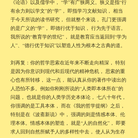
《论语》以及儒学中， “学”有广狭两义。狭义是指“行
有余力则以学文”的“学”， 即指学习文献知识， 相当
于今天所说的读书研究， 但就整个来说， 孔门更强调
的是广义的“学”， 即德行优于知识， 行为先于语言。
我所说的“教育学的世纪”， 就是教育应当返回到“学为
人”、“德行优于知识”以塑造人性为根本之古典的道。
刘再复：你的哲学思索在近年来不断走向精深， 特别
是因为你意识到现代和后现代的精神危机， 思索的重
心也有所转移， 这一点， 能认真从你的著作中读出的
人恐怕不多。例如你刚刚所说的“人类即本体所在”的
问题， 也就是你的人类学历史本体论， 七八十年代，
你强调的是工具本体， 而在《我的哲学提纲》之后，
特别是在《波斋新说》中， 强调的则是情感本体、伦
理本体。情感本体的塑造， 就是“人的自然化”， 即要
求人回到自然所赋予人的多样性中去， 使人从为生存