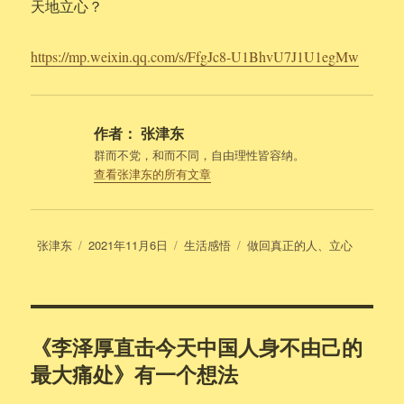
天地立心？
https://mp.weixin.qq.com/s/FfgJc8-U1BhvU7J1U1egMw
作者：
张津东
群而不党，和而不同，自由理性皆容纳。
查看张津东的所有文章
作
发
分
标
张津东
2021年11月6日
生活感悟
做回真正的人
、
立心
者
布
类
签
于
《李泽厚直击今天中国人身不由己的
最大痛处》有一个想法