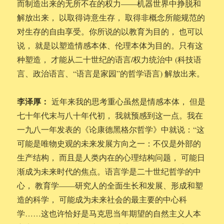
而制造出来的无所不在的权力——机器世界中挣脱和
解放出来， 以取得诗意生存， 取得非概念所能规范的
对生存的自由享受。你所说的以教育为目的， 也可以
说， 就是以塑造情感本体、伦理本体为目的。只有这
种塑造， 才能从二十世纪的语言/权力统治中 (科技语
言、政治语言、“语言是家园”的哲学语言) 解放出来。
李泽厚：
近年来我的思考重心虽然是情感本体， 但是
七十年代末与八十年代初， 我就预感到这一点。我在
一九八一年发表的《论康德黑格尔哲学》中就说：“这
可能是唯物史观的未来发展方向之一：不仅是外部的
生产结构， 而且是人类内在的心理结构问题， 可能日
渐成为未来时代的焦点。语言学是二十世纪哲学的中
心， 教育学——研究人的全面生长和发展、形成和塑
造的科学， 可能成为未来社会的最主要的中心科
学……这也许恰好是马克思当年期望的自然主义人本