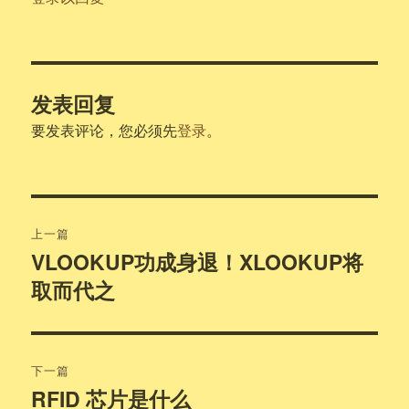
发表回复
要发表评论，您必须先
登录
。
文
上一篇
章
VLOOKUP功成身退！XLOOKUP将
上
取而代之
篇
导
文
航
章：
下一篇
RFID 芯片是什么
下