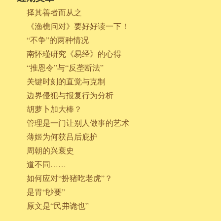
择其善者而从之
《渔樵问对》要好好读一下！
“不争”的两种情况
南怀瑾研究《易经》的心得
“推恩令”与“反垄断法”
关键时刻的直觉与克制
边界侵犯与报复行为分析
胡萝卜加大棒？
管理是一门让别人做事的艺术
薄姬为何获吕后庇护
周朝的兴衰史
道不同……
如何应对“扮猪吃老虎”？
是胃“眇要”
原文是“民弗诡也”