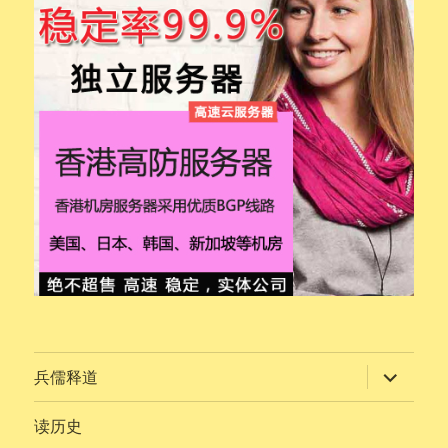
展
兵儒释道
开
子
菜
读历史
单