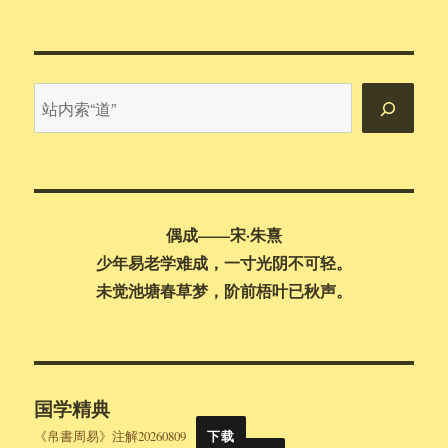
站
内
搜
索
偶成——宋·朱熹
少年易老学难成，一寸光阴不可轻。
未觉池塘春草梦，阶前梧叶已秋声。
国学精典
《帛書周易》注解20260809
下载