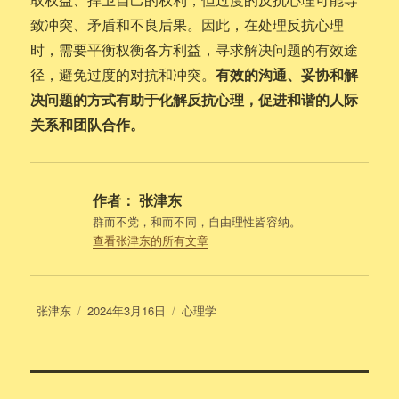
致冲突、矛盾和不良后果。因此，在处理反抗心理
时，需要平衡权衡各方利益，寻求解决问题的有效途
有效的沟通、妥协和解
径，避免过度的对抗和冲突。
决问题的方式有助于化解反抗心理，促进和谐的人际
关系和团队合作。
作者：
张津东
群而不党，和而不同，自由理性皆容纳。
查看张津东的所有文章
作
发
分
张津东
2024年3月16日
心理学
者
布
类
于