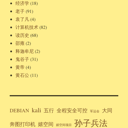
经济学
(18)
老子
(91)
袁了凡
(4)
计算机技术
(82)
读历史
(68)
邵雍
(2)
释迦牟尼
(2)
鬼谷子
(31)
黄帝
(4)
黄石公
(11)
kali
DEBIAN
五行
全程安全可控
大同
军运会
孙子兵法
奔图打印机
嬉空间
嬉空间项目