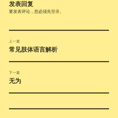
发表回复
要发表评论，您必须先
登录
。
文
上一篇
章
常见肢体语言解析
上
篇
导
文
航
章：
下一篇
无为
下
篇
文
章：