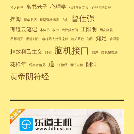
帛书老子
心理学
将之过也
心理学的定义
心理学的目标
曾仕强
捭阖
新华书店
新型冠状病毒
方向
有道云笔记
王阳明
本体书
权力
武汉嬉空间
用友则霸
知足
用师则王
用徒则亡
电梯困人处理流程
相关系数
知己
管理学
脑机接口
精致利己主义
肺炎
自序
自我报告法
道
花样年
阴阳
观察者偏见
道德经
道法自然
黄帝阴符经