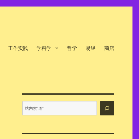
工作实践
学科学
哲学
易经
商店
站
内
搜
索