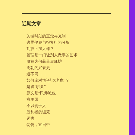
近期文章
关键时刻的直觉与克制
边界侵犯与报复行为分析
胡萝卜加大棒？
管理是一门让别人做事的艺术
薄姬为何获吕后庇护
周朝的兴衰史
道不同……
如何应对“扮猪吃老虎”？
是胃“眇要”
原文是“民弗诡也”
右主因
不以责于人
胜利者的诅咒
远离
勿憂，宜日中