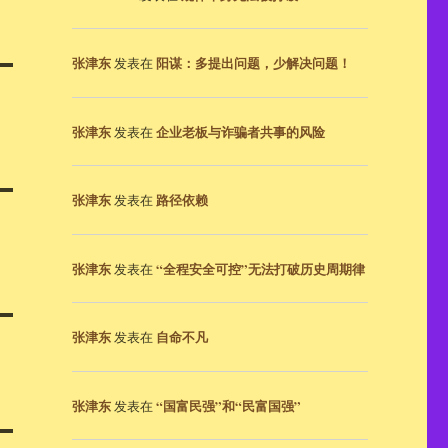
张津东
阳谋：多提出问题，少解决问题！
发表在
张津东
企业老板与诈骗者共事的风险
发表在
张津东
路径依赖
发表在
张津东
“全程安全可控”无法打破历史周期律
发表在
张津东
自命不凡
发表在
张津东
“国富民强”和“民富国强”
发表在