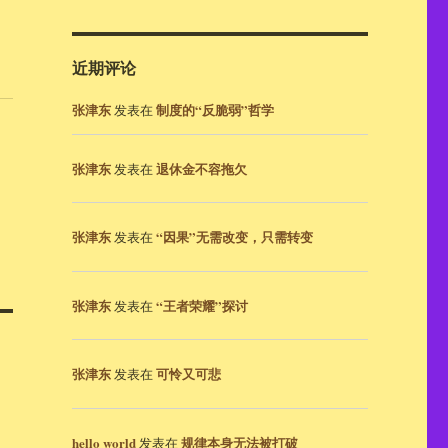
近期评论
张津东
制度的“反脆弱”哲学
发表在
张津东
退休金不容拖欠
发表在
张津东
“因果”无需改变，只需转变
发表在
张津东
“王者荣耀”探讨
发表在
张津东
可怜又可悲
发表在
hello world
规律本身无法被打破
发表在