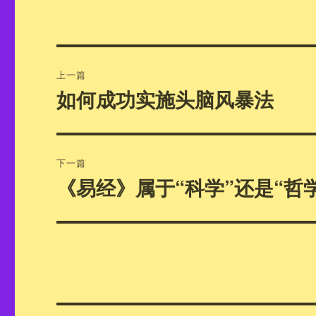
文
上一篇
章
如何成功实施头脑风暴法
上
篇
导
文
航
章：
下一篇
《易经》属于“科学”还是“哲
下
篇
文
章：