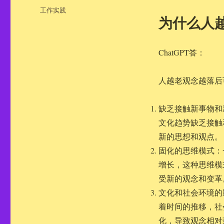
布
分
工作实践
于
为什么人
类
ChatGPT答：
人越老观念越落后
缺乏接触新事物和
文化趋势缺乏接触
新的思想和观点。
固化的思维模式：
增长，这种思维模
受新的观念和变革
文化和社会环境的
着时间的推移，社
化，导致观念相对