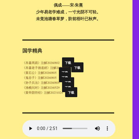
偶成——宋·朱熹
少年易老学难成，一寸光阴不可轻。
未觉池塘春草梦，阶前梧叶已秋声。
国学精典
下载
《帛書周易》注解20260802
下载
《帛書老子德道經》注解20260805
下载
《黄石公》注解20260805
下载
《鬼谷子》注解20260805
下载
《孙子兵法》注解20260805
下载
《渔樵问对》注解20240529
下载
《黄帝阴符经》注解20231024