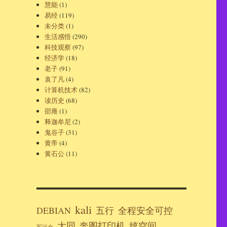
慧能
(1)
易经
(119)
未分类
(1)
生活感悟
(290)
科技观察
(97)
经济学
(18)
老子
(91)
袁了凡
(4)
计算机技术
(82)
读历史
(68)
邵雍
(1)
释迦牟尼
(2)
鬼谷子
(31)
黄帝
(4)
黄石公
(11)
kali
DEBIAN
五行
全程安全可控
大同
奔图打印机
嬉空间
军运会