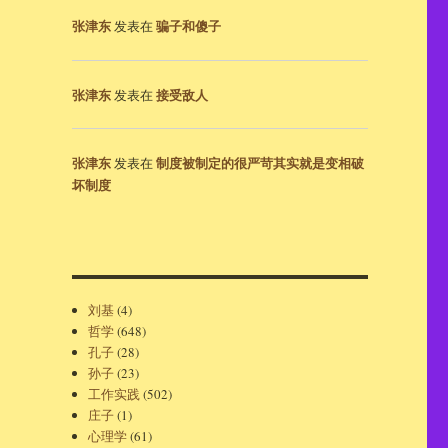
张津东
骗子和傻子
发表在
张津东
接受敌人
发表在
张津东
制度被制定的很严苛其实就是变相破
发表在
坏制度
刘基
(4)
哲学
(648)
孔子
(28)
孙子
(23)
工作实践
(502)
庄子
(1)
心理学
(61)