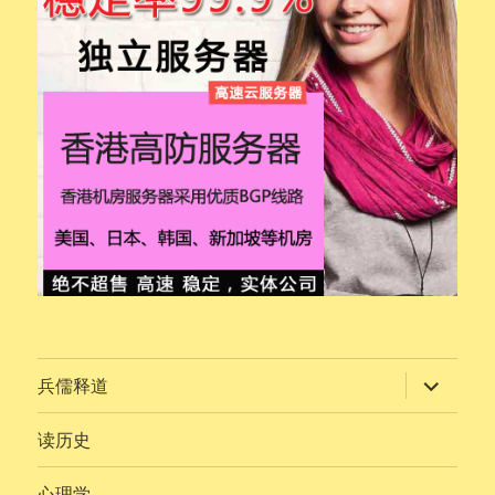
展
兵儒释道
开
子
菜
读历史
单
心理学