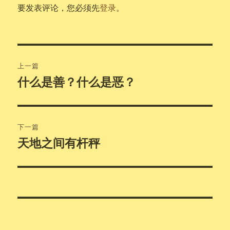
要发表评论，您必须先
登录
。
文
上一篇
章
什么是善？什么是恶？
上
篇
导
文
航
章：
下一篇
天地之间有杆秤
下
篇
文
章：