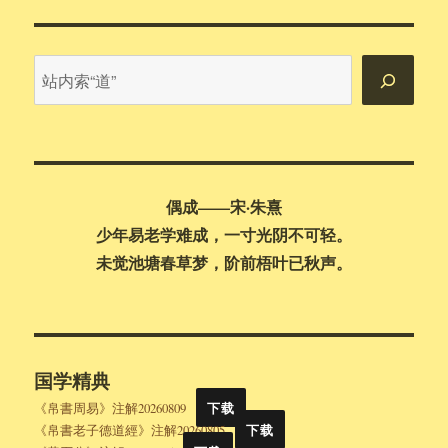
站
内
搜
索
偶成——宋·朱熹
少年易老学难成，一寸光阴不可轻。
未觉池塘春草梦，阶前梧叶已秋声。
国学精典
《帛書周易》注解20260809
下载
《帛書老子德道經》注解20260805
下载