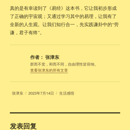
真的是有幸读到了《易经》这本书，它让我初步形成
了正确的宇宙观；又通过学习其中的易理，让我有了
全新的人生观。让我们知行合一，先实践谦卦中的“劳
谦，君子有终”。
作者：
张津东
群而不党，和而不同，自由理性皆容纳。
查看张津东的所有文章
作
发
分
张津东
2023年7月14日
生活感悟
者
布
类
于
发表回复