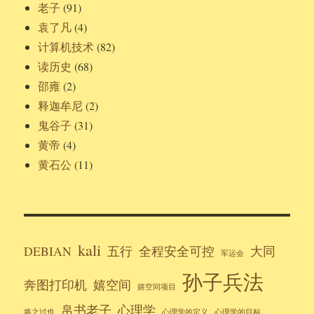
老子
(91)
袁了凡
(4)
计算机技术
(82)
读历史
(68)
邵雍
(2)
释迦牟尼
(2)
鬼谷子
(31)
黄帝
(4)
黄石公
(11)
kali
DEBIAN
五行
全程安全可控
大同
军运会
孙子兵法
奔图打印机
嬉空间
嬉空间项目
帛书老子
心理学
将之过也
心理学的定义
心理学的目标