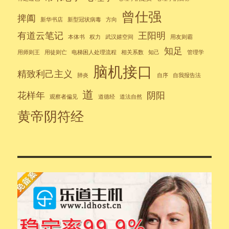
曾仕强
捭阖
新华书店
新型冠状病毒
方向
有道云笔记
王阳明
本体书
权力
武汉嬉空间
用友则霸
知足
用师则王
用徒则亡
电梯困人处理流程
相关系数
知己
管理学
脑机接口
精致利己主义
肺炎
自序
自我报告法
道
花样年
阴阳
观察者偏见
道德经
道法自然
黄帝阴符经