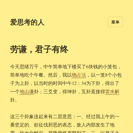
爱思考的人
菜单
劳谦，君子有终
今天思绪万千，中午简单地下楼买了6块钱的小笼包，
简单地吃个午餐。然后，我以
物占法
，以一笼8个小包
子为上卦，以当时的时间中午12：34为下卦，得出了
一个
地山谦
卦；三爻变，得坤卦，互卦直接得
雷水解
卦。
这三个卦象连起来有二层意思：一、经过我上午的一
番坚定的、欲征伐邪恶的表态，敌人内部发生了地
震，坎水化解后，局势最终变顺利了。二、以君子之