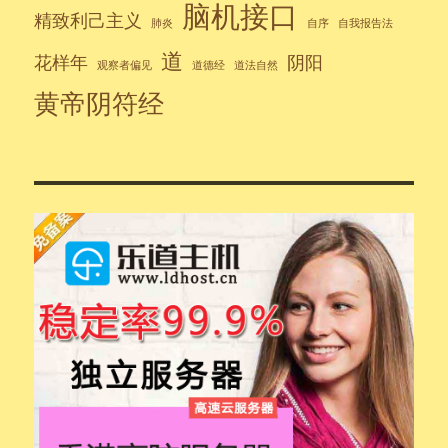
脑机接口
精致利己主义
肺炎
自序
自我报告法
道
花样年
阴阳
观察者偏见
道德经
道法自然
黄帝阴符经