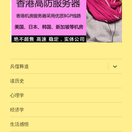
展
兵儒释道
开
子
菜
读历史
单
心理学
经济学
生活感悟