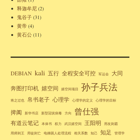
释迦牟尼
(2)
鬼谷子
(31)
黄帝
(4)
黄石公
(11)
kali
DEBIAN
五行
全程安全可控
大同
军运会
孙子兵法
奔图打印机
嬉空间
嬉空间项目
帛书老子
心理学
将之过也
心理学的定义
心理学的目标
曾仕强
捭阖
新华书店
新型冠状病毒
方向
有道云笔记
王阳明
本体书
权力
武汉嬉空间
用友则霸
知足
用师则王
用徒则亡
电梯困人处理流程
相关系数
知己
管理学