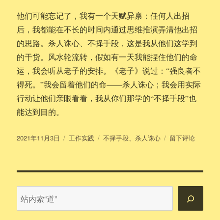
他们可能忘记了，我有一个天赋异禀：任何人出招
后，我都能在不长的时间内通过思维推演弄清他出招
的思路。杀人诛心、不择手段，这是我从他们这学到
的干货。风水轮流转，假如有一天我能捏住他们的命
运，我会听从老子的安排。《老子》说过：“强良者不
得死。”我会留着他们的命——杀人诛心；我会用实际
行动让他们亲眼看看，我从你们那学的“不择手段”也
能达到目的。
发
分
标
于
2021年11月3日
工作实践
不择手段
、
杀人诛心
留下评论
布
类
签
杀
于
人
诛
心
——
站
不
内
择
搜
手