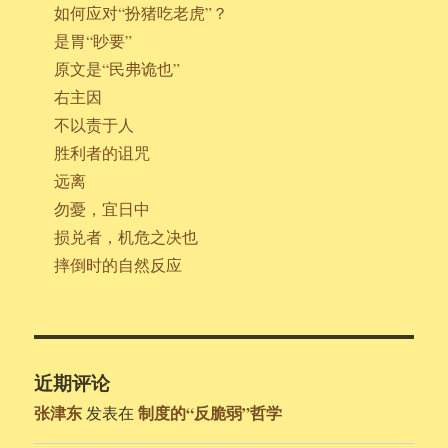
如何应对“扮猪吃老虎”？
是胃“眇要”
原文是“民弗诡也”
右主因
不以责于人
胜利者的诅咒
远离
勿憂，宜日中
损兑者，机危之决也
摔倒时的自然反应
近期评论
张津东
制度的“反脆弱”哲学
发表在