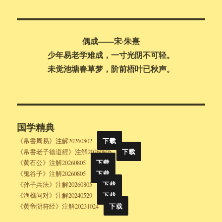
段
索
偶成——宋·朱熹
少年易老学难成，一寸光阴不可轻。
未觉池塘春草梦，阶前梧叶已秋声。
国学精典
《帛書周易》注解20260802
下载
《帛書老子德道經》注解20260805
下载
《黄石公》注解20260805
下载
《鬼谷子》注解20260805
下载
《孙子兵法》注解20260805
下载
《渔樵问对》注解20240529
下载
《黄帝阴符经》注解20231024
下载