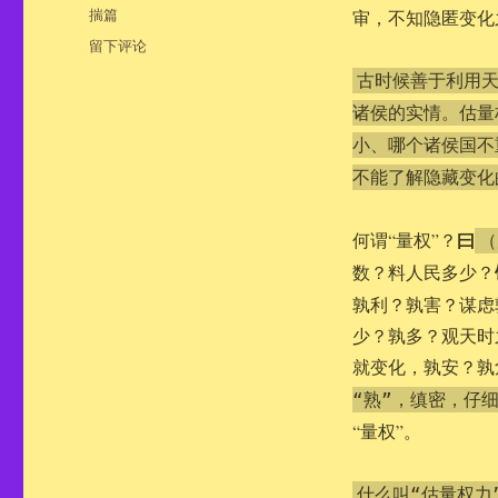
类
标
揣篇
审，不知隐匿变化
签
于
留下评论
鬼
古时候善于利用
谷
诸侯的实情。估量
子-
揣
小、哪个诸侯国不
篇
不能了解隐藏变化
曰
何谓“量权”？
（
数？料人民多少？
孰利？孰害？谋虑
少？孰多？观天时
就变化，孰安？孰
“熟”，缜密，仔
“量权”。
什么叫“估量权力