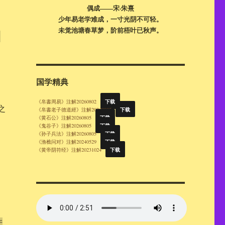
偶成——宋·朱熹
少年易老学难成，一寸光阴不可轻。
未觉池塘春草梦，阶前梧叶已秋声。
）
国学精典
下载
《帛書周易》注解20260802
之
下载
《帛書老子德道經》注解20260805
下载
《黄石公》注解20260805
下载
《鬼谷子》注解20260805
下载
《孙子兵法》注解20260805
下载
《渔樵问对》注解20240529
下载
《黄帝阴符经》注解20231024
谓
产