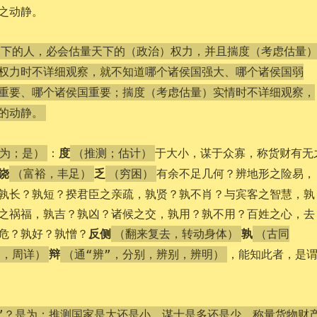
之动静。
天下的人，必会估量天下的（政治）权力，并且揣度（考虑估量
权力时不详细观察，就不知道哪个诸侯国强大、哪个诸侯国弱
重要、哪个诸侯国重要；揣度（考虑估量）实情时不详细观察，
的动静。
度
：
于大小，谋于众寡，称货财有无
为；是）
（推测；估计）
饶
乏
有余不足几何？辨地形之险易，
（富裕，丰足）
（穷困）
孰长？孰短？揆君臣之亲疏，孰贤？孰不肖？与宾客之智慧，孰
之祸福，孰吉？孰凶？诸候之交，孰用？孰不用？百姓之心，去
反侧
孰
危？孰好？孰憎？
（翻来复去，转动身体）
（古同
辩
，能知此者，是
细，周详）
（通“辨”，分别，辨别，辨明）
”？是为：推测国家是大还是小，谋士是多还是少，称量货物财