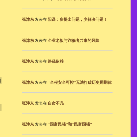
张津东
阳谋：多提出问题，少解决问题！
发表在
张津东
企业老板与诈骗者共事的风险
发表在
张津东
路径依赖
发表在
侧
张津东
“全程安全可控”无法打破历史周期律
发表在
功
张津东
自命不凡
发表在
、
张津东
“国富民强”和“民富国强”
发表在
衔