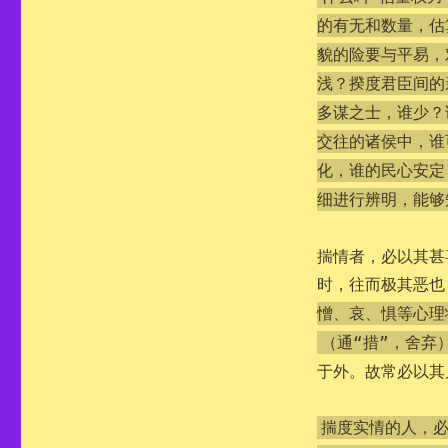
的有无和数量，估
貌的险要与平易，
浅？揆度君臣间的
多谋之士，谁少？
交往的诸侯中，谁
化，谁的民心安定
细进行辨明，能够
揣情者，必以其甚
时，往而极其恶也
憎、哀、惧等心理
（通“措”，舍弃
于外。故常必以其
揣度实情的人，