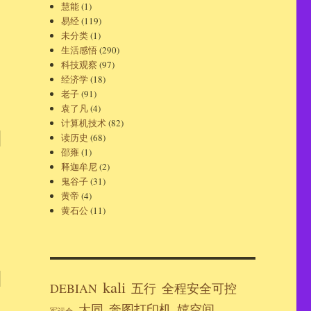
慧能
(1)
易经
(119)
未分类
(1)
生活感悟
(290)
科技观察
(97)
经济学
(18)
老子
(91)
袁了凡
(4)
计算机技术
(82)
读历史
(68)
到
邵雍
(1)
释迦牟尼
(2)
鬼谷子
(31)
黄帝
(4)
黄石公
(11)
；
kali
DEBIAN
五行
全程安全可控
大同
奔图打印机
嬉空间
军运会