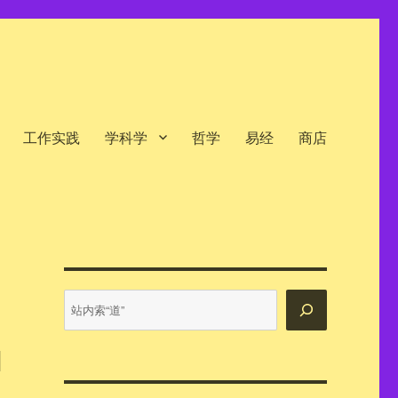
工作实践
学科学
哲学
易经
商店
站
内
搜
索
，