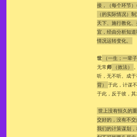
合
接，（每个环节）
（的实际情况）制
天下、施行教化、
宜，经由分析知道
情况运转变化。
世
（一生；一辈
师
无常
（效法）
听，无不听。成于
于此，计谋
背）
于此，反于彼，其
世上没有恒久的
交好的，没有不交
我们的计策谋划，