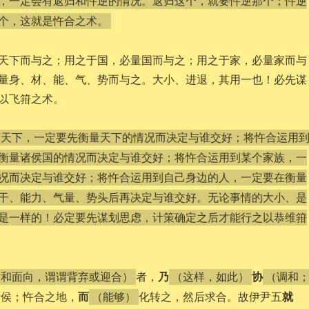
，一定会有返归和忤逆的情况。返归这个，就要忤逆那个；忤逆
个，这就是忤合之术。
天下而与之；用之于国，必量国而与之；用之于家，必量家而与
量身、材、能、气、势而与之。大小、进退，其用一也！必先谋
以飞箝之术。
营天下，一定要先衡量天下的情况而决定与谁交好；将忤合运用
衡量诸侯国的情况而决定与谁交好；将忤合运用到某个家族，一
况而决定与谁交好；将忤合运用到自己身边的人，一定要在衡量
干、能力、气量、势头后再决定与谁交好。无论事情的大小、是
是一样的！必定要先谋划思虑，计策确定之后才能行之以恭维箝
乃
协
者，
对和面向，谓谓背弃或迎合）
（这样，如此）
（调和
而
就
诸侯；忤合之地，
化转之，然后求合。故伊尹五
（能够）