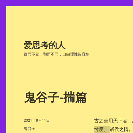
爱思考的人
群而不党，和而不同，自由理性皆容纳
鬼谷子-揣篇
发
2021年9月11日
古之善用天下者，
布
分
鬼谷子
诸侯之情
忖度）
于