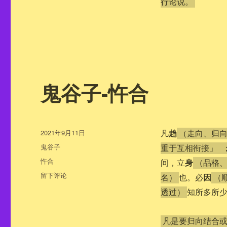
行论说。
鬼谷子-忤合
发
趋
2021年9月11日
凡
（走向、归
布
分
鬼谷子
重于互相衔接」 
于
类
标
忤合
身
间，立
（品格
签
于
留下评论
因
也。必
名）
（
鬼
知所多所
透过）
谷
子-
忤
凡是要归向结合