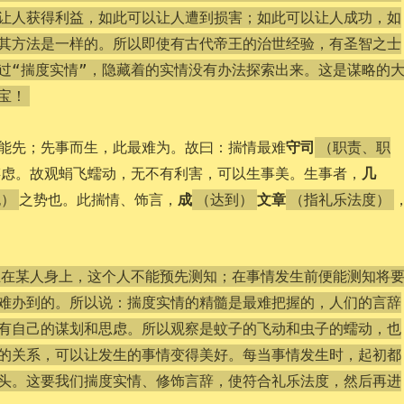
让人获得利益，如此可以让人遭到损害；如此可以让人成功，如
其方法是一样的。所以即使有古代帝王的治世经验，有圣智之士
过“揣度实情”，隐藏着的实情没有办法探索出来。这是谋略的
宝！
守司
能先；先事而生，此最难为。故曰：揣情最难
（职责、职
几
谋虑。故观蜎飞蠕动，无不有利害，可以生事美。生事者，
成
文章
之势也。此揣情、饰言，
也）
（达到）
（指礼乐法度）
生在某人身上，这个人不能预先测知；在事情发生前便能测知将
难办到的。所以说：揣度实情的精髓是最难把握的，人们的言辞
有自己的谋划和思虑。所以观察是蚊子的飞动和虫子的蠕动，也
的关系，可以让发生的事情变得美好。每当事情发生时，起初都
头。这要我们揣度实情、修饰言辞，使符合礼乐法度，然后再进