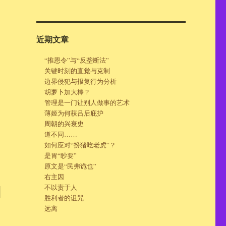
近期文章
“推恩令”与“反垄断法”
关键时刻的直觉与克制
边界侵犯与报复行为分析
胡萝卜加大棒？
管理是一门让别人做事的艺术
薄姬为何获吕后庇护
周朝的兴衰史
道不同……
如何应对“扮猪吃老虎”？
是胃“眇要”
原文是“民弗诡也”
右主因
不以责于人
则
胜利者的诅咒
远离