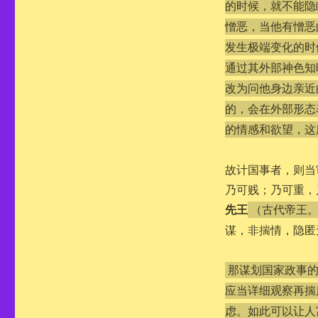
的时候，就不能隐
憎恶，当他有憎恶
发生极端变化的时
通过其外部神色知
改为问他身边亲近
的，会在外部形态
的情感和欲望，这
故计国事者，则当
乃可贱；乃可重，
先王
（古代帝王
谋，非揣情，隐匿
那谋划国家政事
应当详细观察再揣
虑。如此可以让人