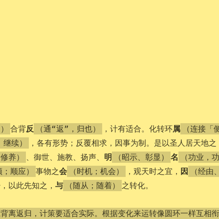
反
属
合背
，计有适合。化转环
向）
（通“返”，归也）
（连接「
，各有形势；反覆相求，因事为制。是以圣人居天地之
；继续）
明
名
、御世、施教、扬声、
、修养）
（昭示、彰显）
（功业，
会
因
事物之
，观天时之宜，
顺；顺应）
（时机；机会）
（经由
与
少，以此先知之，
之转化。
（随从；随着）
或背离返归，计策要适合实际。根据变化来运转像圆环一样互相