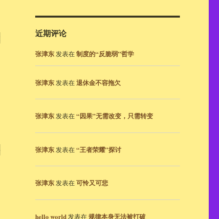
近期评论
大
张津东
制度的“反脆弱”哲学
发表在
张津东
退休金不容拖欠
发表在
，
张津东
“因果”无需改变，只需转变
发表在
张津东
“王者荣耀”探讨
发表在
要
张津东
可怜又可悲
发表在
hello world
规律本身无法被打破
发表在