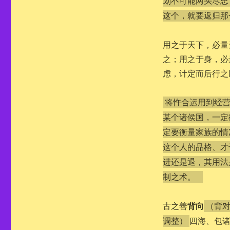
划不可能两头尽忠
这个，就要返归那
用之于天下，必量
之；用之于身，必
虑，计定而后行之
将忤合运用到经
某个诸侯国，一定
定要衡量家族的情
这个人的品格、才
进还是退，其用法
制之术。
背向
古之善
（背
四海、包
调整）