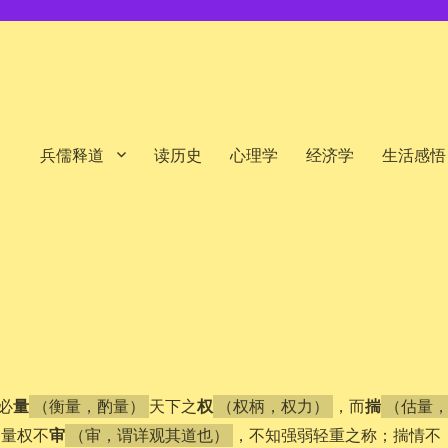
兵儒释道
读历史
心理学
经济学
生活感悟
量
权
揣
必
天下之
，而
（衡量，酌量）
（权柄，权力）
（估量
审
。量权不
，不知强弱轻重之称；揣情不
（审，谓详观其道也）