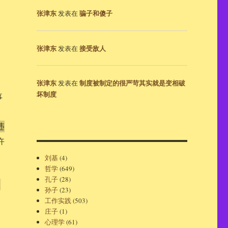
张津东
骗子和傻子
发表在
张津东
接受敌人
发表在
张津东
制度被制定的很严苛其实就是变相破
发表在
坏制度
事
违
忤
刘基
(4)
哲学
(649)
孔子
(28)
久
孙子
(23)
工作实践
(503)
庄子
(1)
心理学
(61)