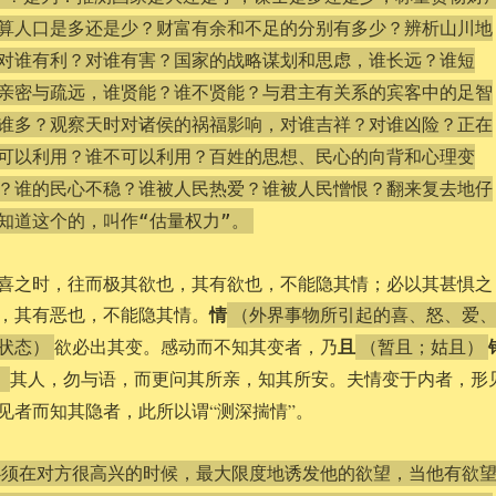
算人口是多还是少？财富有余和不足的分别有多少？辨析山川地
对谁有利？对谁有害？国家的战略谋划和思虑，谁长远？谁短
亲密与疏远，谁贤能？谁不贤能？与君主有关系的宾客中的足智
谁多？观察天时对诸侯的祸福影响，对谁吉祥？对谁凶险？正在
可以利用？谁不可以利用？百姓的思想、民心的向背和心理变
？谁的民心不稳？谁被人民热爱？谁被人民憎恨？翻来复去地仔
知道这个的，叫作“估量权力”。
喜之时，往而极其欲也，其有欲也，不能隐其情；必以其甚惧之
情
，其有恶也，不能隐其情。
（外界事物所引起的喜、怒、爱
且
欲必出其变。感动而不知其变者，乃
状态）
（暂且；姑且）
其人，勿与语，而更问其所亲，知其所安。夫情变于内者，形
）
见者而知其隐者，此所以谓“测深揣情”。
必须在对方很高兴的时候，最大限度地诱发他的欲望，当他有欲