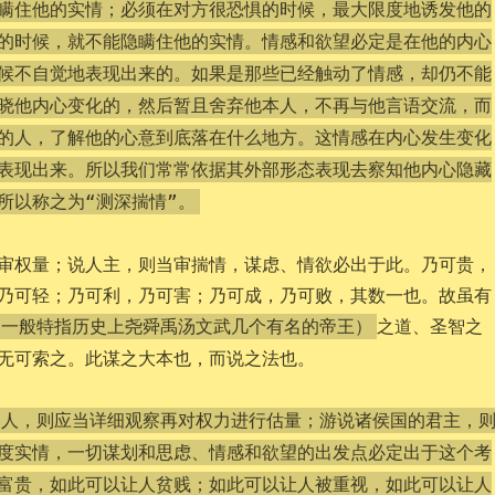
瞒住他的实情；必须在对方很恐惧的时候，最大限度地诱发他的
的时候，就不能隐瞒住他的实情。情感和欲望必定是在他的内心
候不自觉地表现出来的。如果是那些已经触动了情感，却仍不能
晓他内心变化的，然后暂且舍弃他本人，不再与他言语交流，而
的人，了解他的心意到底落在什么地方。这情感在内心发生变化
表现出来。所以我们常常依据其外部形态表现去察知他内心隐藏
所以称之为“测深揣情”。
审权量；说人主，则当审揣情，谋虑、情欲必出于此。乃可贵，
乃可轻；乃可利，乃可害；乃可成，乃可败，其数一也。故虽有
之道、圣智之
。一般特指历史上尧舜禹汤文武几个有名的帝王）
无可索之。此谋之大本也，而说之法也。
的人，则应当详细观察再对权力进行估量；游说诸侯国的君主，
度实情，一切谋划和思虑、情感和欲望的出发点必定出于这个考
富贵，如此可以让人贫贱；如此可以让人被重视，如此可以让人