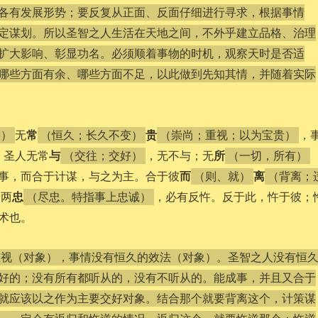
各有发展形势；要反复从正面、反面仔细进行寻求，根据事情
定谋划。所以圣智之人生活在天地之间，不外乎建立品格、治理
扩大影响、彰显功名。必须顺着事物的时机，观察天时是否适
哪些方面有余、哪些方面不足，以此做到先知其情，并随着实际
常
贵
无
，
子）
（恒久；长久不变）
（崇尚；重视；以为宝贵）
与
所
。圣人无常
，无不与；无
（交往；交好）
（一切，所有）
而
离
事，而合于计谋，与之为主。合于彼
（则、就）
（背离；
忠
不两
，必有反忤。反于此，忤于彼；
（尽忠。特指事上忠诚）
术也。
重视（对象），事情没有恒久的效法（对象）。圣智之人没有恒
好的；没有所有都听从的，没有不听从的。能成事，并且又合于
就应该以之作为主要交好对象。结合那个就要背离这个，计策谋