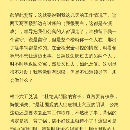
欲解此爻辞，这就要说到我这几天的工作情况了。这
两天写字楼那边有讨账的（我很明白，这都是在演
戏），领导把我们公寓的人都调走了，唯独留下我一
个留守。说是留守，但是整个楼就你一个人在，那出
了啥事锅都是你的。在全程安全可控的情况，就看领
导想不想让这边出事。公寓这边调过去的另两个人，
时不时地返回公寓，然后又过去，如此反复。这明显
很不对劲！我察觉到有阴谋，但是不知道领导下一步
会做什么？
根卦六五爻说：“杜绝其阴险的官长，直言要有秩序，
悔恨消失。”是让围观的人彻底制止六五的阴谋，公寓
这边还是要恢复正常工作秩序，不然出了事，背锅的
肯定是我。背了锅，搞不好这里就待不了！这里可是
“风水宝地”啊，我暂时还舍不得离开！相信围观的人