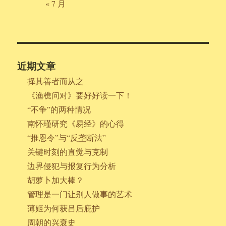
« 7 月
近期文章
择其善者而从之
《渔樵问对》要好好读一下！
“不争”的两种情况
南怀瑾研究《易经》的心得
“推恩令”与“反垄断法”
关键时刻的直觉与克制
边界侵犯与报复行为分析
胡萝卜加大棒？
管理是一门让别人做事的艺术
薄姬为何获吕后庇护
周朝的兴衰史