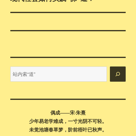
篇
文
章：
站
内
搜
索
偶成——宋·朱熹
少年易老学难成，一寸光阴不可轻。
未觉池塘春草梦，阶前梧叶已秋声。