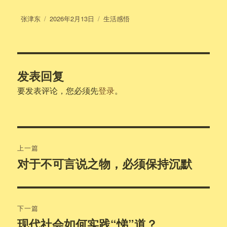
作
发
分
张津东
2026年2月13日
生活感悟
者
布
类
于
发表回复
要发表评论，您必须先
登录
。
文
上一篇
章
对于不可言说之物，必须保持沉默
上
篇
导
文
航
章：
下一篇
现代社会如何实践“悌”道？
下