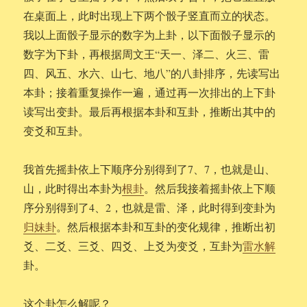
在桌面上，此时出现上下两个骰子竖直而立的状态。
我以上面骰子显示的数字为上卦，以下面骰子显示的
数字为下卦，再根据周文王“天一、泽二、火三、雷
四、风五、水六、山七、地八”的八卦排序，先读写出
本卦；接着重复操作一遍，通过再一次排出的上下卦
读写出变卦。最后再根据本卦和互卦，推断出其中的
变爻和互卦。
我首先摇卦依上下顺序分别得到了7、7，也就是山、
山，此时得出本卦为
根卦
。然后我接着摇卦依上下顺
序分别得到了4、2，也就是雷、泽，此时得到变卦为
归妹卦
。然后根据本卦和互卦的变化规律，推断出初
爻、二爻、三爻、四爻、上爻为变爻，互卦为
雷水解
卦。
这个卦怎么解呢？