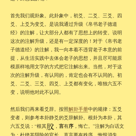
首先我们观卦象。此卦象中，初爻、二爻、三爻、四
爻、上爻为变爻。是说我通过升级《帛书老子德道
经》的注解，让大部分人都有了思想上的转变。说明
这次的注解升级，还是有一定深度的！对于《帛书老
子德道经》的注解，我一向本着不违背老子本意的前
提，从生活实践中去体会老子的思想，并且尽可能原
模原样地用文字的方式把它注解出来。当然，对于这
次的注解升级，有认同的，肯定也会有不认同的。初
爻、二爻、三爻、四爻、上爻都有变化，唯独六五不
变，说明他对此不认同。
然后我们再来看爻辞。按照
解卦手册
中的规律：五爻
变者，则参考本卦静爻的爻辞解卦。根卦为本卦，其
言
序
六五爻说：“根其
，
有
，悔亡。”注解为白话文
为：杜绝其阴险的官长，直言要有秩序，悔恨消失。