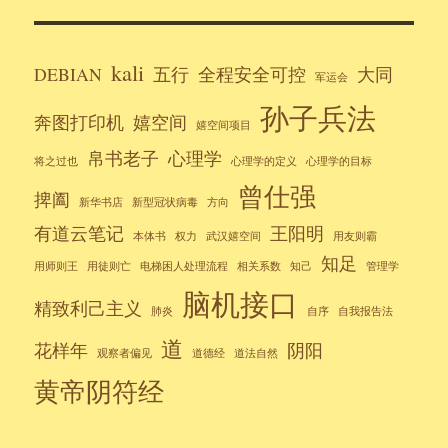
kali
DEBIAN
五行
全程安全可控
大同
军运会
孙子兵法
奔图打印机
嬉空间
嬉空间项目
帛书老子
心理学
将之过也
心理学的定义
心理学的目标
曾仕强
捭阖
新华书店
新型冠状病毒
方向
有道云笔记
王阳明
本体书
权力
武汉嬉空间
用友则霸
知足
用师则王
用徒则亡
电梯困人处理流程
相关系数
知己
管理学
脑机接口
精致利己主义
肺炎
自序
自我报告法
道
花样年
阴阳
观察者偏见
道德经
道法自然
黄帝阴符经