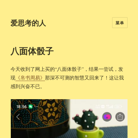
爱思考的人
菜单
八面体骰子
今天收到了网上买的“八面体骰子”，结果一尝试，发
现
《帛书周易》
那深不可测的智慧又回来了！这让我
感到兴奋不已。