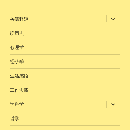
展
兵儒释道
开
子
菜
读历史
单
心理学
经济学
生活感悟
工作实践
展
学科学
开
子
菜
哲学
单