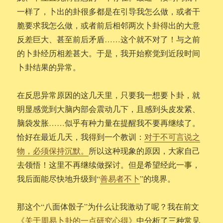
一样了，卜出的卦很多都是在引导我怎么做，或者干
脆要求我怎么做，或者前后相邻两次卜卦得出的大意
反差巨大、甚至前后矛盾……这个就不对了！与之前
的卜卦经历相差甚大。于是，我开始察觉到近段时间
卜卦结果的异常。
在反思异常原因的这几天里，只要我一想要卜卦，就
明显感觉到大脑内部会震动几下，且感到头皮发紧、
脑袋发胀……似乎有种力量在提醒我不要再继续了。
恰好在最近几天，我得到一个教训：
对于不可言说之
物，必须保持沉默。
所以这种现象的原因，大家自己
去领悟！这里不再继续做探讨。但是希望经此一事，
我后面能尽快地升级到“
善易者不卜
”的境界。
那这个“八面体骰子”为什么让我激动了呢？我在前文
《关于周易卜卦的一点研究心得》
中分析了三种常见