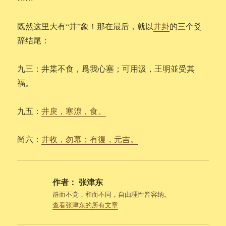
既然这里大有“井”象！那在最后，就以
井卦
的三个爻
辞结尾：
九三：井枼不食，爲我心塞；可用汲，王明並受其
福。
九五：
井戾，寒湶，食。
尚六：
井收，勿幕；有復，元吉。
作者：
张津东
群而不党，和而不同，自由理性皆容纳。
查看张津东的所有文章