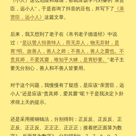
臣，远小人”，于是咨询了抖音的豆包，并写下了
《亲
贤臣，远小人》
这篇文章。
后来，我又想到了老子在《帛书老子德道经》中说
过：“
是以聲人恒善㤹人，而无弃人，物无弃财，是
胃?明。故善人，善人之师；不善人，善人之齎也。不
贵其师，不爱其齎，唯知乎大眯，是胃眇要。
”老子主
要无分别心，善人和不善人皆要用。
对于这个问题，我慢慢有了疑惑，是应该“亲贤臣，远
小人”还是应该“贵其师，爱其齎”呢？于是我决定卜卦
求得上天的提示。
还是采用摇铜钱法，分别得到：正反反、正反反、正
正反、正正反、正正正、正正正；接着把正面算为数
字3，反面算为数字2，分别得到8、7、7、8、9、7，