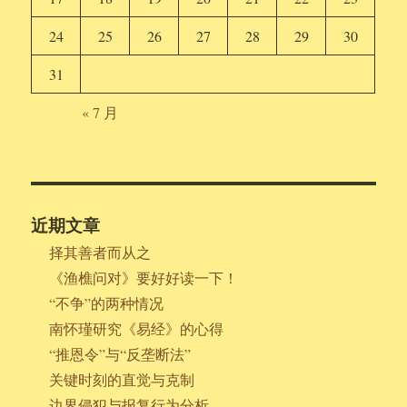
24
25
26
27
28
29
30
31
« 7 月
近期文章
择其善者而从之
《渔樵问对》要好好读一下！
“不争”的两种情况
南怀瑾研究《易经》的心得
“推恩令”与“反垄断法”
关键时刻的直觉与克制
边界侵犯与报复行为分析