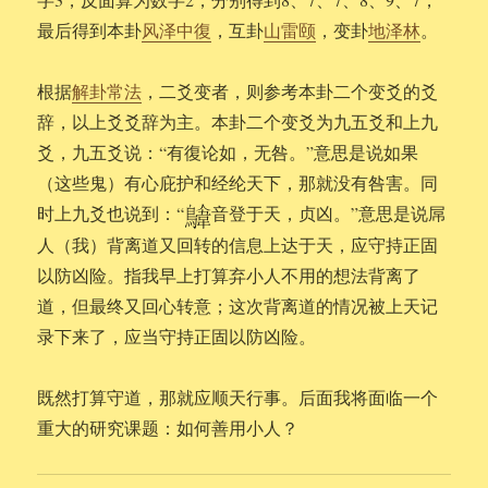
最后得到本卦
风泽中復
，互卦
山雷颐
，变卦
地泽林
。
根据
解卦常法
，二爻变者，则参考本卦二个变爻的爻
辞，以上爻爻辞为主。本卦二个变爻为九五爻和上九
爻，九五爻说：“有復论如，无咎。”意思是说如果
（这些鬼）有心庇护和经纶天下，那就没有咎害。同
时上九爻也说到：“
音登于天，贞凶。”意思是说屌
人（我）背离道又回转的信息上达于天，应守持正固
以防凶险。指我早上打算弃小人不用的想法背离了
道，但最终又回心转意；这次背离道的情况被上天记
录下来了，应当守持正固以防凶险。
既然打算守道，那就应顺天行事。后面我将面临一个
重大的研究课题：如何善用小人？