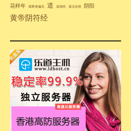
道
花样年
阴阳
观察者偏见
道德经
道法自然
黄帝阴符经