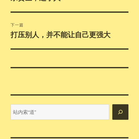
篇
导
文
航
章：
下一篇
打压别人，并不能让自己更强大
下
篇
文
章：
站
内
搜
索