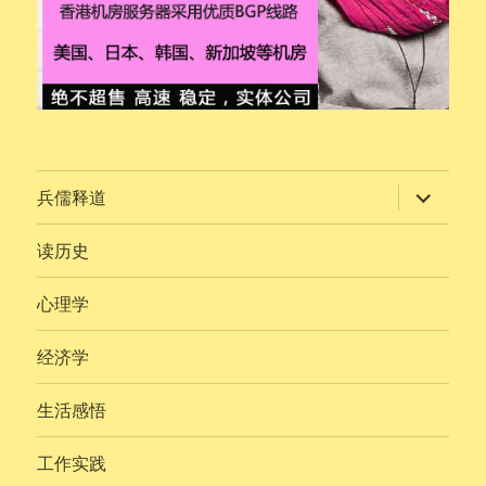
展
兵儒释道
开
子
菜
读历史
单
心理学
经济学
生活感悟
工作实践