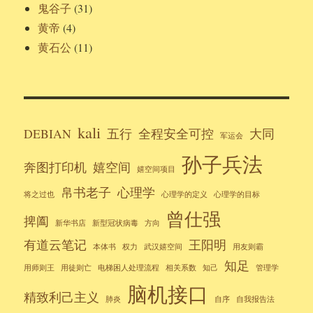
鬼谷子
(31)
黄帝
(4)
黄石公
(11)
kali
DEBIAN
五行
全程安全可控
大同
军运会
孙子兵法
奔图打印机
嬉空间
嬉空间项目
帛书老子
心理学
将之过也
心理学的定义
心理学的目标
曾仕强
捭阖
新华书店
新型冠状病毒
方向
有道云笔记
王阳明
本体书
权力
武汉嬉空间
用友则霸
知足
用师则王
用徒则亡
电梯困人处理流程
相关系数
知己
管理学
脑机接口
精致利己主义
肺炎
自序
自我报告法