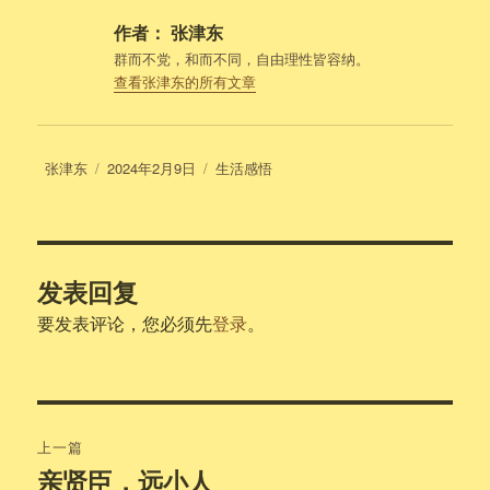
作者：
张津东
群而不党，和而不同，自由理性皆容纳。
查看张津东的所有文章
作
发
分
张津东
2024年2月9日
生活感悟
者
布
类
于
发表回复
要发表评论，您必须先
登录
。
文
上一篇
章
亲贤臣，远小人
上