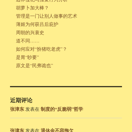
胡萝卜加大棒？
管理是一门让别人做事的艺术
薄姬为何获吕后庇护
周朝的兴衰史
道不同……
如何应对“扮猪吃老虎”？
是胃“眇要”
原文是“民弗诡也”
近期评论
张津东
制度的“反脆弱”哲学
发表在
张津东
退休金不容拖欠
发表在