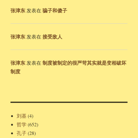
张津东
骗子和傻子
发表在
张津东
接受敌人
发表在
张津东
制度被制定的很严苛其实就是变相破坏
发表在
制度
刘基
(4)
哲学
(652)
孔子
(28)