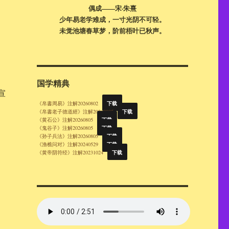
偶成——宋·朱熹
少年易老学难成，一寸光阴不可轻。
未觉池塘春草梦，阶前梧叶已秋声。
国学精典
宣
下载
《帛書周易》注解20260802
下载
《帛書老子德道經》注解20260805
下载
《黄石公》注解20260805
下载
《鬼谷子》注解20260805
下载
《孙子兵法》注解20260805
下载
《渔樵问对》注解20240529
下载
《黄帝阴符经》注解20231024