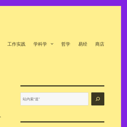
工作实践
学科学
哲学
易经
商店
站
内
搜
索
人