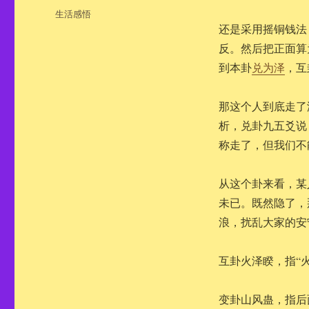
布
分
生活感悟
于
类
还是采用摇铜钱法
反。然后把正面算为
到本卦
兑为泽
，互
那这个人到底走了
析，兑卦九五爻说
称走了，但我们不
从这个卦来看，某
未已。既然隐了，
浪，扰乱大家的安
互卦火泽睽，指“
变卦山风蛊，指后