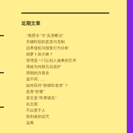
近期文章
“推恩令”与“反垄断法”
关键时刻的直觉与克制
边界侵犯与报复行为分析
胡萝卜加大棒？
管理是一门让别人做事的艺术
薄姬为何获吕后庇护
周朝的兴衰史
道不同……
如何应对“扮猪吃老虎”？
是胃“眇要”
原文是“民弗诡也”
右主因
不以责于人
胜利者的诅咒
远离