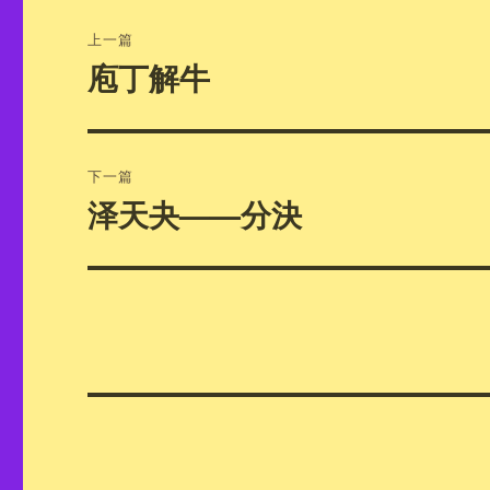
文
上一篇
章
庖丁解牛
上
篇
导
文
航
章：
下一篇
泽天夬——分決
下
篇
文
章：