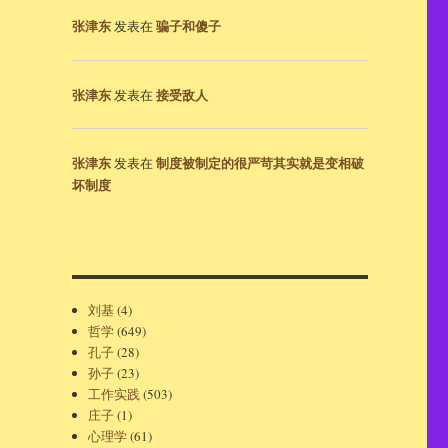
张津东
骗子和傻子
发表在
张津东
接受敌人
发表在
张津东
制度被制定的很严苛其实就是变相破
发表在
坏制度
刘基
(4)
哲学
(649)
孔子
(28)
孙子
(23)
工作实践
(503)
庄子
(1)
心理学
(61)