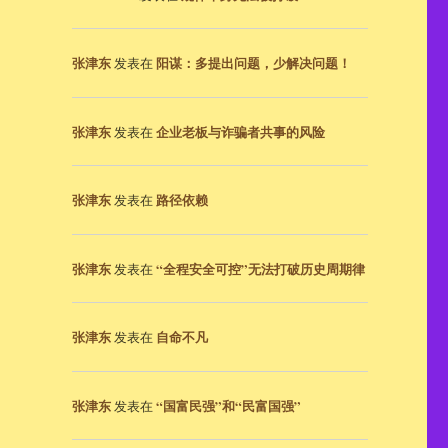
张津东
阳谋：多提出问题，少解决问题！
发表在
张津东
企业老板与诈骗者共事的风险
发表在
张津东
路径依赖
发表在
张津东
“全程安全可控”无法打破历史周期律
发表在
张津东
自命不凡
发表在
张津东
“国富民强”和“民富国强”
发表在