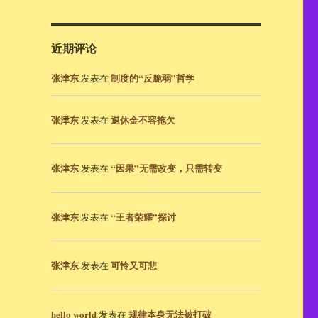
近期评论
张津东
制度的“反脆弱”哲学
发表在
张津东
退休金不容拖欠
发表在
张津东
“因果”无需改变，只需转变
发表在
张津东
“王者荣耀”探讨
发表在
张津东
可怜又可悲
发表在
hello world
规律本身无法被打破
发表在