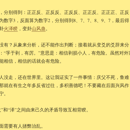
，分别得到：正正反、正反反、正反反、正正反、正正正、正反
数字3，反面算为数字2，分别得到8、7、7、8、9、7，最后得
卦
火泽睽
，变卦
山风蛊
。
没有？从象来分析，还不能作出判断；接着就从变爻的爻辞来分
：“孚于剥，有厉。”意思是：相信剥损小人，有危险。虽然对外
能相信，相信的话就会有危险。
人没走，还在世界里。这让我证实了一件事情：庆父不死，鲁难
那就在有生之年多反省过往，多积善德吧！不要藏在后面兴风作
宁。
火”和“泽”之间由来己久的矛盾导致互相背睽。
面需要有人拯弊治乱。