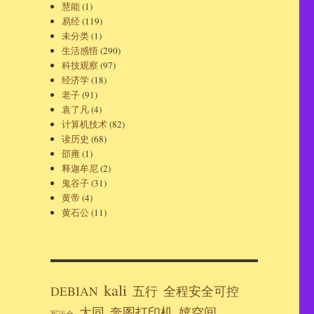
慧能
(1)
易经
(119)
未分类
(1)
生活感悟
(290)
科技观察
(97)
经济学
(18)
老子
(91)
袁了凡
(4)
计算机技术
(82)
读历史
(68)
邵雍
(1)
释迦牟尼
(2)
鬼谷子
(31)
黄帝
(4)
黄石公
(11)
kali
DEBIAN
五行
全程安全可控
大同
奔图打印机
嬉空间
军运会