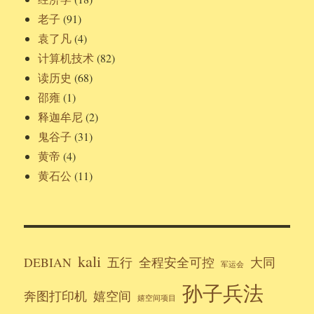
老子
(91)
袁了凡
(4)
计算机技术
(82)
读历史
(68)
邵雍
(1)
释迦牟尼
(2)
鬼谷子
(31)
黄帝
(4)
黄石公
(11)
kali
DEBIAN
五行
全程安全可控
大同
军运会
孙子兵法
奔图打印机
嬉空间
嬉空间项目