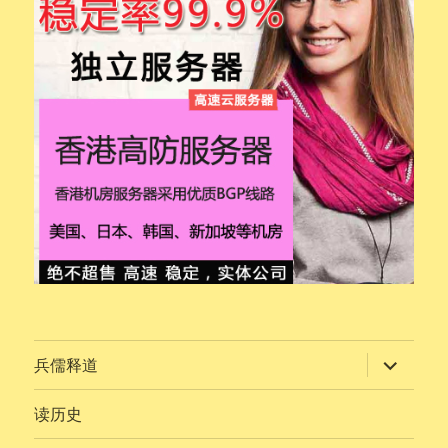
展
兵儒释道
开
子
菜
读历史
单