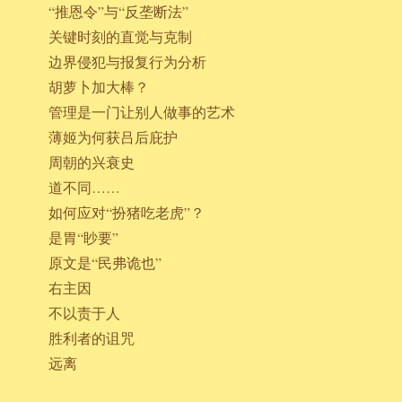
“推恩令”与“反垄断法”
关键时刻的直觉与克制
边界侵犯与报复行为分析
胡萝卜加大棒？
管理是一门让别人做事的艺术
薄姬为何获吕后庇护
周朝的兴衰史
道不同……
如何应对“扮猪吃老虎”？
是胃“眇要”
原文是“民弗诡也”
右主因
不以责于人
胜利者的诅咒
远离