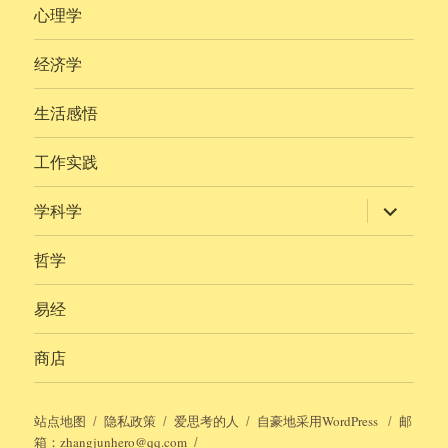
心理学
经济学
生活感悟
工作实践
展
学科学
开
子
菜
哲学
单
易经
商店
站点地图
隐私政策
爱思考的人
自豪地采用WordPress
邮
箱：zhangjunhero@qq.com