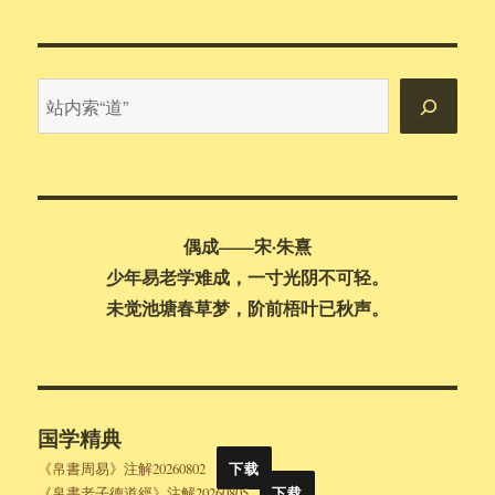
于
要
随
便
干
站
涉
内
他
搜
人
的
索
因
果
偶成——宋·朱熹
少年易老学难成，一寸光阴不可轻。
未觉池塘春草梦，阶前梧叶已秋声。
国学精典
《帛書周易》注解20260802
下载
《帛書老子德道經》注解20260805
下载