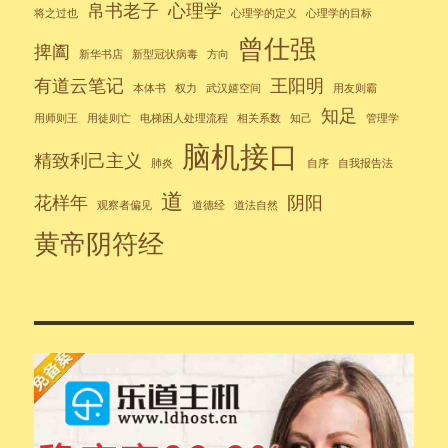
帛书老子
心理学
将之过也
心理学的定义
心理学的目标
曾仕强
捭阖
新华书店
新型冠状病毒
方向
有道云笔记
王阳明
本体书
权力
武汉嬉空间
用友则霸
知足
用师则王
用徒则亡
电梯困人处理流程
相关系数
知己
管理学
脑机接口
精致利己主义
肺炎
自序
自我报告法
道
花样年
阴阳
观察者偏见
道德经
道法自然
黄帝阴符经