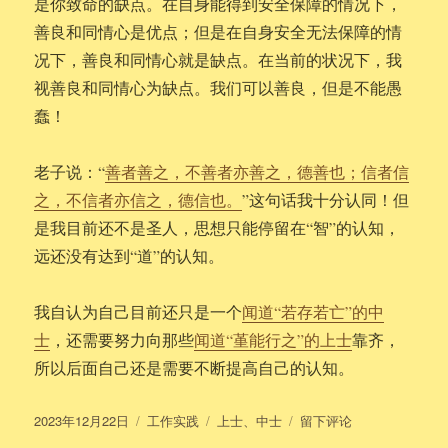
是你致命的缺点。在自身能得到安全保障的情况下，
善良和同情心是优点；但是在自身安全无法保障的情
况下，善良和同情心就是缺点。在当前的状况下，我
视善良和同情心为缺点。我们可以善良，但是不能愚
蠢！
老子说：“
善者善之，不善者亦善之，德善也；信者信
之，不信者亦信之，德信也。
”这句话我十分认同！但
是我目前还不是圣人，思想只能停留在“智”的认知，
远还没有达到“道”的认知。
我自认为自己目前还只是一个
闻道“若存若亡”的中
士
，还需要努力向那些
闻道“堇能行之”的上士
靠齐，
所以后面自己还是需要不断提高自己的认知。
发
分
标
于
2023年12月22日
工作实践
上士
、
中士
留下评论
布
类
签
不