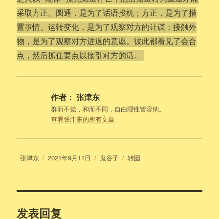
采取方正。圆通，是为了话语投机；方正，是为了措
置事情。运转变化，是为了观察对方的计谋；接触外
物，是为了观察对方进退的意愿。彼此都看见了会合
点，然后抓住要点以接引对方的话。
作者：
张津东
群而不党，和而不同，自由理性皆容纳。
查看张津东的所有文章
作
发
分
标
张津东
2021年9月11日
鬼谷子
转圆
者
布
类
签
于
发表回复