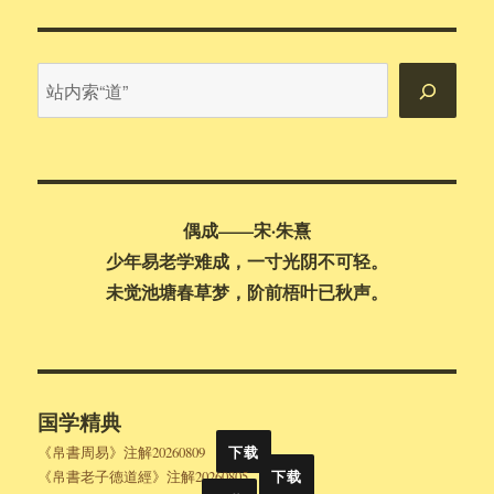
站
内
搜
索
偶成——宋·朱熹
少年易老学难成，一寸光阴不可轻。
未觉池塘春草梦，阶前梧叶已秋声。
国学精典
《帛書周易》注解20260809
下载
《帛書老子德道經》注解20260805
下载