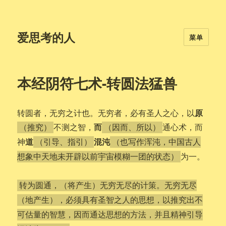
爱思考的人
菜单
本经阴符七术-转圆法猛兽
原
转圆者，无穷之计也。无穷者，必有圣人之心，以
而
不测之智，
通心术，而
（推究）
（因而、所以）
道
混沌
神
（引导、指引）
（也写作浑沌，中国古人
为一。
想象中天地未开辟以前宇宙模糊一团的状态）
转为圆通，（将产生）无穷无尽的计策。无穷无尽
（地产生），必须具有圣智之人的思想，以推究出不
可估量的智慧，因而通达思想的方法，并且精神引导