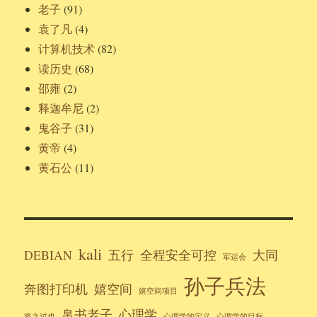
老子
(91)
袁了凡
(4)
计算机技术
(82)
读历史
(68)
邵雍
(2)
释迦牟尼
(2)
鬼谷子
(31)
黄帝
(4)
黄石公
(11)
kali
DEBIAN
五行
全程安全可控
大同
军运会
孙子兵法
奔图打印机
嬉空间
嬉空间项目
帛书老子
心理学
将之过也
心理学的定义
心理学的目标