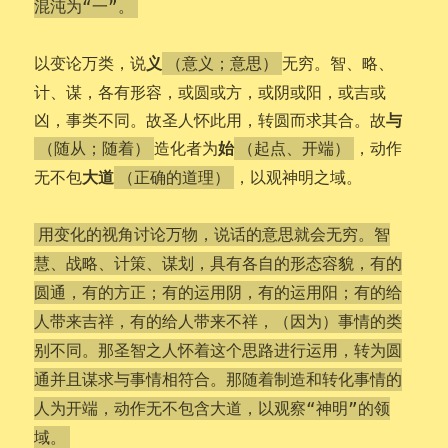
混沌为“一”。
义
以变论万类，说
无穷。智、略、
（意义；意思）
计、谋，各有形容，或圆或方，或阴或阳，或吉或
与
凶，事类不同。故圣人怀此用，转圆而求其合。故
始
造化者为
，动作
（随从；随着）
（起点、开端）
大道
无不包
，以观神明之域。
（正确的道理）
用变化的视角讨论万物，说话的意思就会无穷。智
慧、战略、计策、谋划，具有各自的形态容貌，有的
圆通，有的方正；有的运用阴，有的运用阳；有的给
人带来吉祥，有的给人带来不祥，（因为）事情的类
别不同。那圣智之人怀着这个思路进行运用，转为圆
通并且谋求与事情相符合。那随着制造和转化事情的
人为开端，动作无不包含大道，以观察“神明”的领
域。