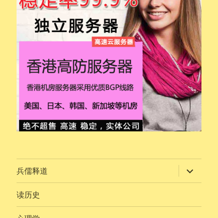
展
兵儒释道
开
子
菜
读历史
单