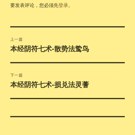
要发表评论，您必须先
登录
。
文
上一篇
章
本经阴符七术-散势法鸷鸟
上
篇
导
文
航
章：
下一篇
本经阴符七术-损兑法灵蓍
下
篇
文
章：