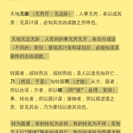
无极
天地
，人事无穷，各以成其
（无穷尽；无边际）
类；见其计谋，必知其吉凶成败之所终也。
天地无边无际，人世间的事无穷无尽，各自分成这
（不同的）类别；显现其计策和谋划后，必能知道其
最终的吉凶成败。
转圆者，或转而吉，或转而凶；圣人以道先知存亡，
乃
而
知转圆
从方。圆者，
（然后、于是）
（才能）
错
所以合语；方者，所以
（同“措”，处理，安排）
事。转化者，所以观计谋；接物者，所以观进退之
意。皆见其会，乃为要结以接其说也。
转为圆通，有的转化为吉祥，有的转化为不祥；圣智
之人以“规律”预先知道存亡，然后知道转为圆通才能