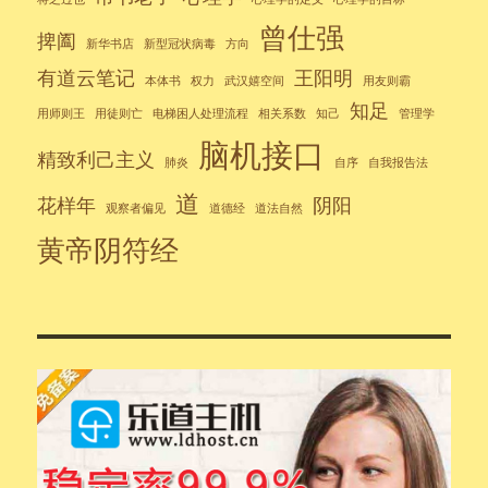
曾仕强
捭阖
新华书店
新型冠状病毒
方向
有道云笔记
王阳明
本体书
权力
武汉嬉空间
用友则霸
知足
用师则王
用徒则亡
电梯困人处理流程
相关系数
知己
管理学
脑机接口
精致利己主义
肺炎
自序
自我报告法
道
花样年
阴阳
观察者偏见
道德经
道法自然
黄帝阴符经