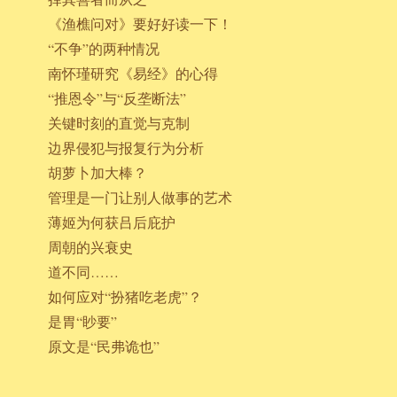
《渔樵问对》要好好读一下！
“不争”的两种情况
南怀瑾研究《易经》的心得
“推恩令”与“反垄断法”
关键时刻的直觉与克制
边界侵犯与报复行为分析
胡萝卜加大棒？
管理是一门让别人做事的艺术
薄姬为何获吕后庇护
周朝的兴衰史
道不同……
如何应对“扮猪吃老虎”？
是胃“眇要”
原文是“民弗诡也”