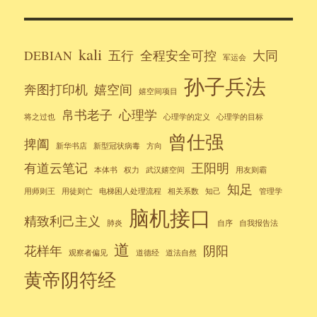
kali
DEBIAN
五行
全程安全可控
大同
军运会
孙子兵法
奔图打印机
嬉空间
嬉空间项目
帛书老子
心理学
将之过也
心理学的定义
心理学的目标
曾仕强
捭阖
新华书店
新型冠状病毒
方向
有道云笔记
王阳明
本体书
权力
武汉嬉空间
用友则霸
知足
用师则王
用徒则亡
电梯困人处理流程
相关系数
知己
管理学
脑机接口
精致利己主义
肺炎
自序
自我报告法
道
花样年
阴阳
观察者偏见
道德经
道法自然
黄帝阴符经