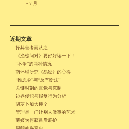
« 7 月
近期文章
择其善者而从之
《渔樵问对》要好好读一下！
“不争”的两种情况
南怀瑾研究《易经》的心得
“推恩令”与“反垄断法”
关键时刻的直觉与克制
边界侵犯与报复行为分析
胡萝卜加大棒？
管理是一门让别人做事的艺术
薄姬为何获吕后庇护
周朝的兴衰史