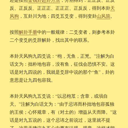
反、正反反、正正正、正正正、正反反，得到本卦
天
风狗
，互卦川为地；四爻五爻变，得到变卦
山风箇
。
按照
解卦手册
中的一般规律：二爻变者，则参考本卦
二个变爻的爻辞解卦，找出其中的联系。
本卦天风狗九四爻说：“枹，无鱼，正兇。”注解为白
话文为：拙朴地包容，没有鱼，征伐会恐惧不安。这
话是对九四说的，我就是爻辞中说的那个“鱼”，卦的
意思是让九四包容我。
本卦天风狗九五爻说：“以忌枹苽；含章，或塤自
天。”注解为白话文为：“由于忌讳而朴拙地包容孤独
的王侯；心怀规章，有（对土的）增益从天而降。”这
话是对九五说的，这个忌讳之前说过，这里就不提
了。这里天建议九五心中要有法规、规章，这样才能