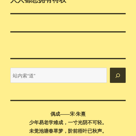
篇
文
章：
站
内
搜
索
偶成——宋·朱熹
少年易老学难成，一寸光阴不可轻。
未觉池塘春草梦，阶前梧叶已秋声。