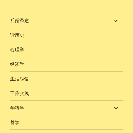
展
兵儒释道
开
子
菜
读历史
单
心理学
经济学
生活感悟
工作实践
展
学科学
开
子
菜
哲学
单