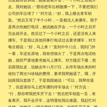
走。我对她说：“那你把车位稍微挪一下，不要把我们
公司的车位堵了！”对方说：“好，我上楼去拿车钥
匙。”然后又等了半个小时，一直都没人来挪车。我于
是再次给她打电话，她说她在开会，一个小时之后开
完会就开走。然后过了一个小时之后，还是没有人来
挪车。于是我让其他同事打电话过去要求挪车，对方
每次都说：“好，马上来！”直到中午12点，我到门外
一看，车还在原地，我有些恼火了，于是再次电话给
她，措辞严肃地要求她马上挪车。对方随后下楼，然
后跟我扯皮，说她去年11月27日，从停车场出来的时
候扣了两次54块钱的费用，要求我帮她退了。哦，开
始跟我玩套路了。于是我跟她说：“可以，我帮你退
了，但是请你马上把车挪到停车场去！”对方说：
“行，那你帮我把车开下去！”然后把车钥匙一丢，准
备离开。我不会开车，这明显给我出难题。我赶忙叫
住她，对她说：“我在闸机口等你，你把车开下来，然