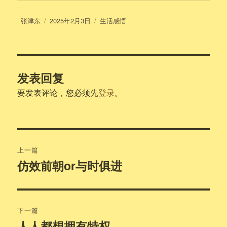
作
发
分
张津东
2025年2月3日
生活感悟
者
布
类
于
发表回复
要发表评论，您必须先
登录
。
文
上一篇
章
仿效前朝or与时俱进
上
篇
导
文
航
章：
下一篇
人人都想拥有特权
下