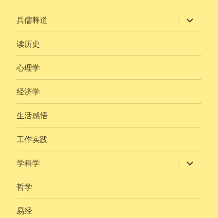
展
兵儒释道
开
子
菜
读历史
单
心理学
经济学
生活感悟
工作实践
展
学科学
开
子
菜
哲学
单
易经