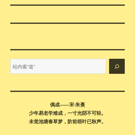
文
章：
站
内
搜
索
偶成——宋·朱熹
少年易老学难成，一寸光阴不可轻。
未觉池塘春草梦，阶前梧叶已秋声。