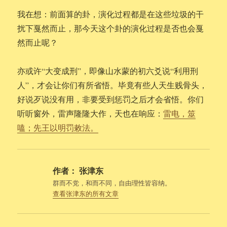
我在想：前面算的卦，演化过程都是在这些垃圾的干
扰下戛然而止，那今天这个卦的演化过程是否也会戛
然而止呢？
亦或许“大变成刑”，即像山水蒙的初六爻说“利用刑
人”，才会让你们有所省悟。毕竟有些人天生贱骨头，
好说歹说没有用，非要受到惩罚之后才会省悟。你们
听听窗外，雷声隆隆大作，天也在响应：
雷电，筮
嗑；先王以明罚敕法。
作者：
张津东
群而不党，和而不同，自由理性皆容纳。
查看张津东的所有文章