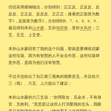
仍旧采用摇铜钱法，分别得到：正正反、正反反、反
反反、正正反、反反反、正正正；接着把正面算为数
字3，反面算为数字2，分别得到8、7、6、8、6、9，
最后得到本卦
山水蒙
，互卦
地雷復
，变卦
水风井
；三
爻、五爻、上爻变。
本卦山水蒙回答了我的这个问题，那就是要继续启蒙
这些垃圾。因为有智慧的人不会去作恶，这些垃圾肆
意作恶，是因为他们没有智慧。
不过天也给出了自己第三视角的观察意见，并且给六
三（我）、六五、上六提出了建议：
本卦山水蒙的六三爻说：“勿用取女，见金夫，不有身
宫，无攸利。”意思是让这些人打消娶我的念头，我眼
里只有刚强的大丈夫，（绝对看不上这些阴险小