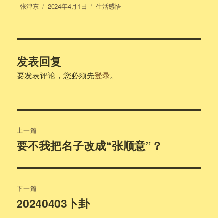
作
发
分
张津东
2024年4月1日
生活感悟
者
布
类
于
发表回复
要发表评论，您必须先
登录
。
文
上一篇
章
要不我把名子改成“张顺意”？
上
篇
导
文
航
章：
下一篇
20240403卜卦
下
篇