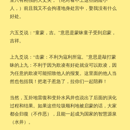
人，）前且我又不会拘谨地身处宫中，娶我没有什么
好处。
六五爻说：“童蒙，吉。”意思是蒙昧童子受到启蒙，
吉祥。
上九爻说：“击蒙：不利为寇利所寇。”意思是敲打蒙
昧的上九：不利于因为欺凌有好处就业可以欺凌，因
为任意的欺凌可能招致他人的报复。这里面的他人当
然也包括我！把老子惹急了，拉你们一起陪葬！
当然，互卦地雷復和变卦水风井也说出了后面的演化
过程和结果。如果这些垃圾顺利地被启蒙的话，大家
都会归復（不作恶），且能一起成为国家的智慧源泉
（水井）。