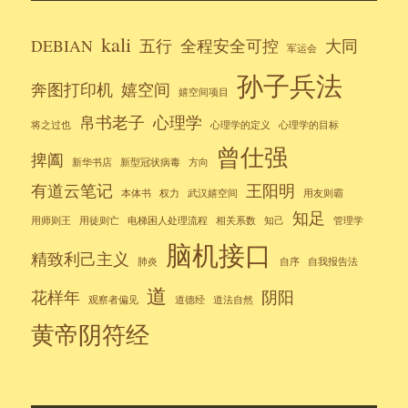
kali
DEBIAN
五行
全程安全可控
大同
军运会
孙子兵法
奔图打印机
嬉空间
嬉空间项目
帛书老子
心理学
将之过也
心理学的定义
心理学的目标
曾仕强
捭阖
新华书店
新型冠状病毒
方向
有道云笔记
王阳明
本体书
权力
武汉嬉空间
用友则霸
知足
用师则王
用徒则亡
电梯困人处理流程
相关系数
知己
管理学
脑机接口
精致利己主义
肺炎
自序
自我报告法
道
花样年
阴阳
观察者偏见
道德经
道法自然
黄帝阴符经