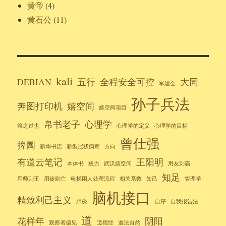
黄帝
(4)
黄石公
(11)
kali
DEBIAN
五行
全程安全可控
大同
军运会
孙子兵法
奔图打印机
嬉空间
嬉空间项目
帛书老子
心理学
将之过也
心理学的定义
心理学的目标
曾仕强
捭阖
新华书店
新型冠状病毒
方向
有道云笔记
王阳明
本体书
权力
武汉嬉空间
用友则霸
知足
用师则王
用徒则亡
电梯困人处理流程
相关系数
知己
管理学
脑机接口
精致利己主义
肺炎
自序
自我报告法
道
花样年
阴阳
观察者偏见
道德经
道法自然