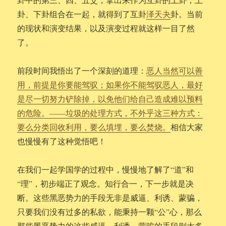
卦、下卦组合在一起，就得到了互卦
泽天夬
卦。当前
的现状和演变结果，以及演变过程就这样一目了然
了。
前段时间我悟出了一个深刻的道理：
恶人当然可以善
用，前提是你要能驾驭；如果你不能驾驭恶人，最好
是尽一切努力铲除掉，以免他们给自己造成难以预料
的危险。——垃圾的处理方式，不外乎这三种方式：
要么分类回收利用，要么填埋，要么焚烧。
相信大家
也慢慢有了这种觉悟吧！
在我们一起学国学的过程中，慢慢地了解了“道”和
“理”，初步端正了观念。知行合一，下一步就是决
断。这些黑恶势力的手段无非是威逼、利诱、蒙骗，
只要我们没有过多的私欲，能秉持一颗“公”心，那么
那些黑恶势力的这些威逼、利诱、蒙骗的手段则大多