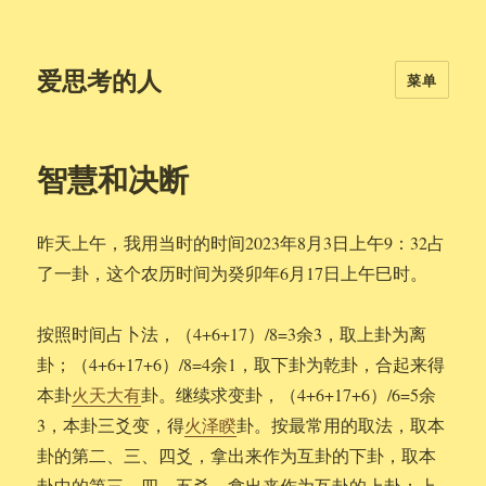
爱思考的人
菜单
智慧和决断
昨天上午，我用当时的时间2023年8月3日上午9：32占
了一卦，这个农历时间为癸卯年6月17日上午巳时。
按照时间占卜法，（4+6+17）/8=3余3，取上卦为离
卦；（4+6+17+6）/8=4余1，取下卦为乾卦，合起来得
本卦
火天大有
卦。继续求变卦，（4+6+17+6）/6=5余
3，本卦三爻变，得
火泽睽
卦。按最常用的取法，取本
卦的第二、三、四爻，拿出来作为互卦的下卦，取本
卦中的第三、四、五爻，拿出来作为互卦的上卦；上