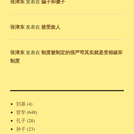
张津东
骗子和傻子
发表在
张津东
接受敌人
发表在
张津东
制度被制定的很严苛其实就是变相破坏
发表在
制度
刘基
(4)
哲学
(648)
孔子
(28)
孙子
(23)