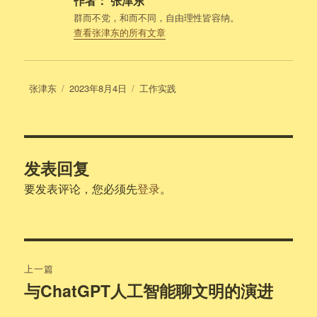
作者：
张津东
群而不党，和而不同，自由理性皆容纳。
查看张津东的所有文章
作
发
分
张津东
2023年8月4日
工作实践
者
布
类
于
发表回复
要发表评论，您必须先
登录
。
文
上一篇
章
与ChatGPT人工智能聊文明的演进
上
篇
导