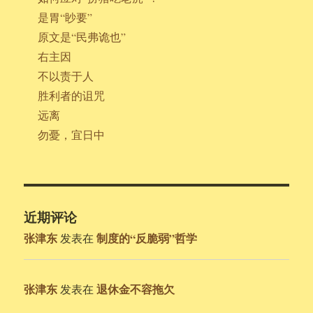
是胃“眇要”
原文是“民弗诡也”
右主因
不以责于人
胜利者的诅咒
远离
勿憂，宜日中
近期评论
张津东
制度的“反脆弱”哲学
发表在
张津东
退休金不容拖欠
发表在