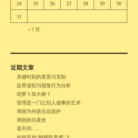
24
25
26
27
28
29
30
31
« 7 月
近期文章
关键时刻的直觉与克制
边界侵犯与报复行为分析
胡萝卜加大棒？
管理是一门让别人做事的艺术
薄姬为何获吕后庇护
周朝的兴衰史
道不同……
如何应对“扮猪吃老虎”？