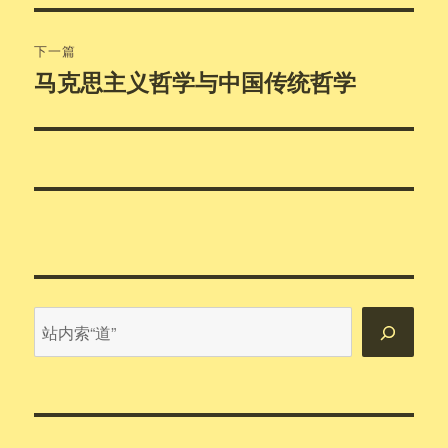
文
航
章：
下一篇
马克思主义哲学与中国传统哲学
下
篇
文
章：
站
内
搜
索