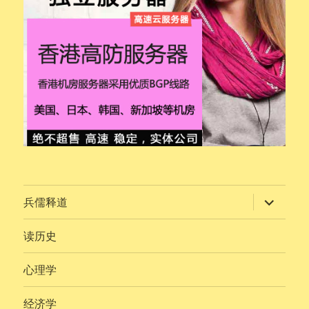
展
兵儒释道
开
子
菜
读历史
单
心理学
经济学