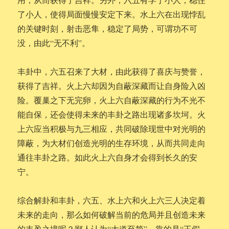
了小人，使得局面慢慢安定下来。水上六在出现悖乱
的关键时刻，射击恶隼，稳定了局势，可谓功不可
没，由此“无不利”。
丰卦中，六五召来了大材，由此获得了喜庆与赞誉，
获得了吉祥。火上六却因为自蔽深藏而让自身险入凶
险。覆巢之下无完卵，火上六自蔽深藏的行为不光不
能自保，还会使得未来的丰卦之路出现诸多坎坷。火
上六应当积极与九三相应，共同破除现世中对光明的
障蔽，为大材们创造光明的生存环境，从而共同走向
通往丰卦之路。如此火上六自身才会得到长久的安
宁。
综合解卦和丰卦，六五、水上六和火上六三人决定着
未来的走向，那么如何破解当前的危局并且创造未来
的丰盈之境呢？鄙人认为“大道至简”，靠的是“王假