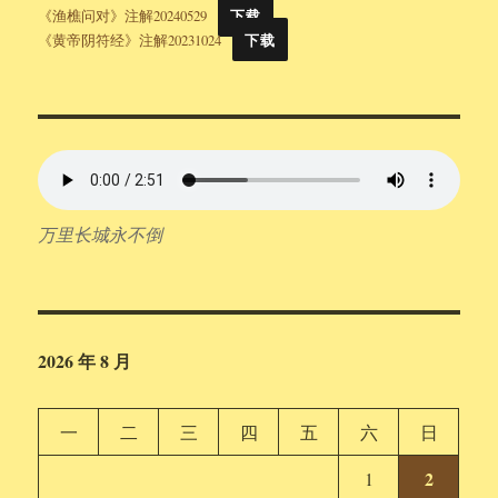
《渔樵问对》注解20240529
下载
《黄帝阴符经》注解20231024
下载
万里长城永不倒
2026 年 8 月
一
二
三
四
五
六
日
2
1