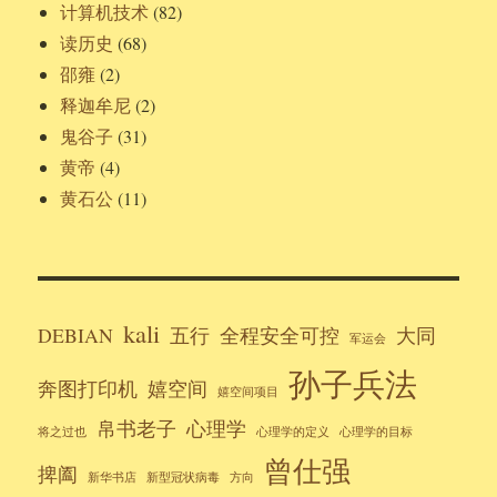
计算机技术
(82)
读历史
(68)
邵雍
(2)
释迦牟尼
(2)
鬼谷子
(31)
黄帝
(4)
黄石公
(11)
kali
DEBIAN
五行
全程安全可控
大同
军运会
孙子兵法
奔图打印机
嬉空间
嬉空间项目
帛书老子
心理学
将之过也
心理学的定义
心理学的目标
曾仕强
捭阖
新华书店
新型冠状病毒
方向