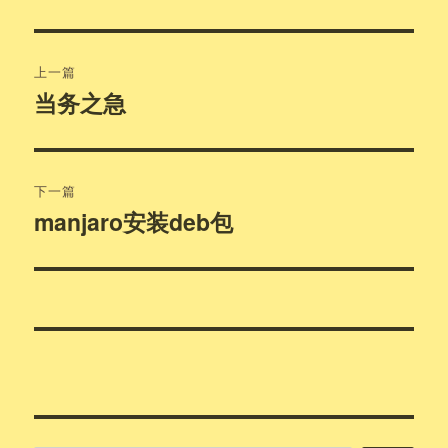
文
上一篇
章
当务之急
上
篇
导
文
航
章：
下一篇
manjaro安装deb包
下
篇
文
章：