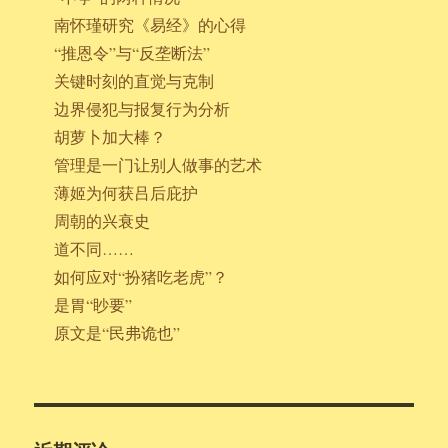
南怀瑾研究《易经》的心得
“推恩令”与“反垄断法”
关键时刻的直觉与克制
边界侵犯与报复行为分析
胡萝卜加大棒？
管理是一门让别人做事的艺术
薄姬为何获吕后庇护
周朝的兴衰史
道不同……
如何应对“扮猪吃老虎”？
是胃“眇要”
原文是“民弗诡也”