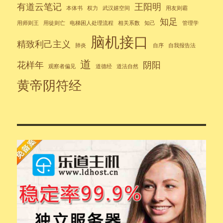
有道云笔记
王阳明
本体书
权力
武汉嬉空间
用友则霸
知足
用师则王
用徒则亡
电梯困人处理流程
相关系数
知己
管理学
脑机接口
精致利己主义
肺炎
自序
自我报告法
道
花样年
阴阳
观察者偏见
道德经
道法自然
黄帝阴符经