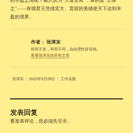
之”——有德君王凭借宏大、宽容的美德使天下达到丰
盈的境界。
作者：
张津东
群而不党，和而不同，自由理性皆容纳。
查看张津东的所有文章
作
发
分
张津东
2023年5月28日
工作实践
者
布
类
于
发表回复
要发表评论，您必须先
登录
。