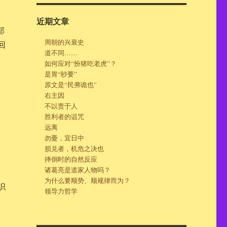
近期文章
部
周朝的兴衰史
回
道不同……
如何应对“扮猪吃老虎”？
是胃“眇要”
原文是“民弗诡也”
右主因
不以责于人
胜利者的诅咒
远离
勿憂，宜日中
损兑者，机危之决也
摔倒时的自然反应
诸葛亮是道家人物吗？
为什么要顺势、顺规律而为？
织
领导力哲学