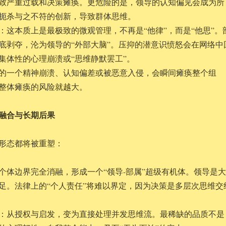
致严重过载和决策瘫痪。更危险的是，领导的认知偏见会成为所
扼杀与之不符的创新，导致群体思维。
：这本质上是最极致的微观管理，不再是“他律”，而是“他思”。
底剥夺，沦为领导的“外部大脑”。压抑的潜意识愤怒会在网络中
集体性的心理崩溃或“思维静默罢工”。
的一个精神崩溃、认知偏差或被恶意入侵，会瞬间瘫痪整个组
整体瘫痪的风险就越大。
融合与长期后果
形态都将被重塑：
个体边界完全消融，形成一个“领导-部属”超级有机体。领导是大
足。法律上的“个人责任”将难以界定，因为决策是多层次思维交
：从授权与启发，变为直接处理并发思维流。最稀缺的品质不是