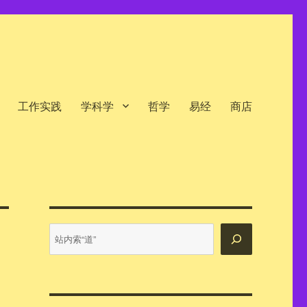
工作实践
学科学
哲学
易经
商店
站
内
搜
索