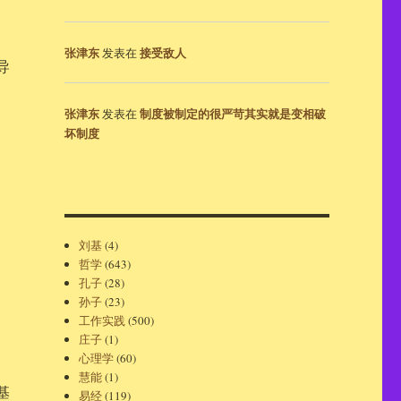
张津东
接受敌人
发表在
导
张津东
制度被制定的很严苛其实就是变相破
发表在
坏制度
刘基
(4)
哲学
(643)
孔子
(28)
孙子
(23)
工作实践
(500)
庄子
(1)
心理学
(60)
慧能
(1)
基
易经
(119)