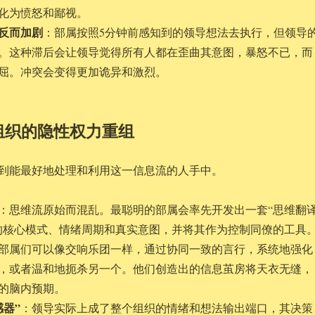
化为愤怒和鄙视。
反而加剧
：部属按照5分钟前感知到的领导想法去执行，但领导
。这种滞后会让领导觉得所有人都在歪曲其意图，暴怒不已，而
屈。冲突会变得更加诡异和激烈。
组织的隐性权力重组
到能最好地处理和利用这一信息流的人手中。
：思维流原始而混乱。最聪明的部属会率先开发出一套“思维翻
的核心模式、情绪周期和真实意图，并将其作为控制同僚的工具
部属们可以像交响乐团一样，通过协同一致的言行，系统地强化
，或者温和地扼杀另一个。他们创造出的信息茧房将天衣无缝，
的脑内预期。
器”
：领导实际上成了整个组织的情绪和想法输出端口，其决策