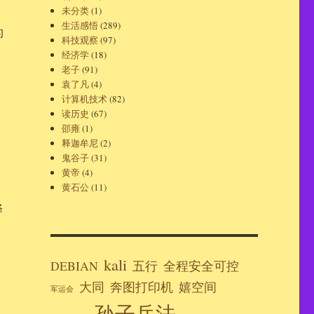
未分类
(1)
生活感悟
(289)
的
科技观察
(97)
经济学
(18)
老子
(91)
袁了凡
(4)
计算机技术
(82)
读历史
(67)
邵雍
(1)
释迦牟尼
(2)
鬼谷子
(31)
黄帝
(4)
黄石公
(11)
译
。
kali
DEBIAN
五行
全程安全可控
大同
奔图打印机
嬉空间
军运会
孙子兵法