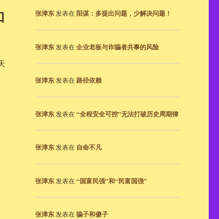
和
张津东
阳谋：多提出问题，少解决问题！
发表在
张津东
企业老板与诈骗者共事的风险
发表在
天
张津东
路径依赖
发表在
张津东
“全程安全可控”无法打破历史周期律
发表在
张津东
自命不凡
发表在
张津东
“国富民强”和“民富国强”
发表在
张津东
骗子和傻子
发表在