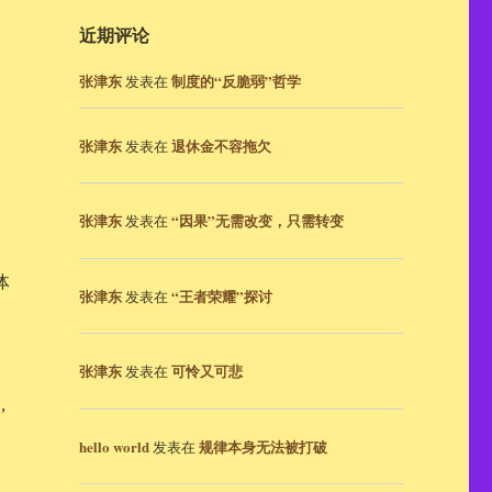
近期评论
张津东
制度的“反脆弱”哲学
发表在
张津东
退休金不容拖欠
发表在
张津东
“因果”无需改变，只需转变
发表在
体
张津东
“王者荣耀”探讨
发表在
张津东
可怜又可悲
发表在
，
hello world
规律本身无法被打破
发表在