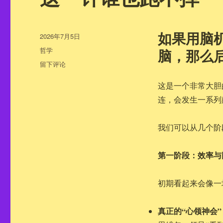
如果用脑
发
2026年7月5日
布
分
哲学
脑，那么
于
类
于
留下评论
这
一
这是一个非常大胆
针
连，会发生一系列
谁
也
跑
我们可以从几个阶
不
掉
第一阶段：效率与
初期看起来会像一
真正的“心领神会”