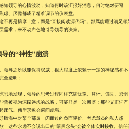
感知领导的心情波动，知道何时该汇报好消息，何时绝对要避
焦虑、厌倦都成了精准调节的仪表盘。
这不再是揣摩上意，而是“直接阅读源代码”。部属能通过满足领
层需求，来不动声色地引导领导的决策。
导的“神性”崩溃
。领导之所以能保持权威，很大程度上依赖于一定的神秘感和不
完全透明：
惊恐地发现，领导的思考过程同样充满犹豫、算计、偏见、恐惧
些曾被视为深谋远虑的战略，可能只是一次赌博；那些义正词严
起床气。伟岸形象会瞬间崩塌。
导脑海中对某个部属一闪而过的负面评价、考虑裁员的私人想
欲，这些永远不会说出口的“暗黑念头”会被全体实时接收。信任