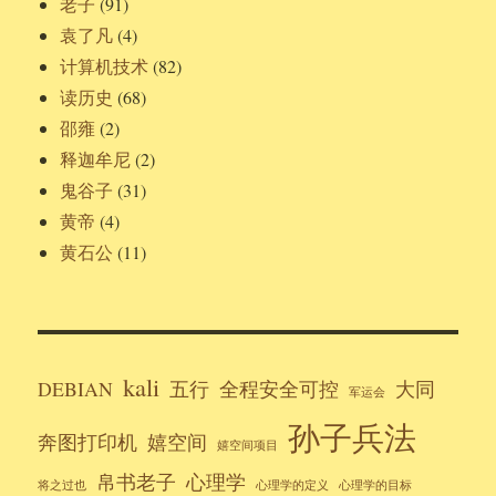
老子
(91)
袁了凡
(4)
计算机技术
(82)
读历史
(68)
邵雍
(2)
释迦牟尼
(2)
鬼谷子
(31)
黄帝
(4)
黄石公
(11)
kali
DEBIAN
五行
全程安全可控
大同
军运会
孙子兵法
奔图打印机
嬉空间
嬉空间项目
帛书老子
心理学
将之过也
心理学的定义
心理学的目标