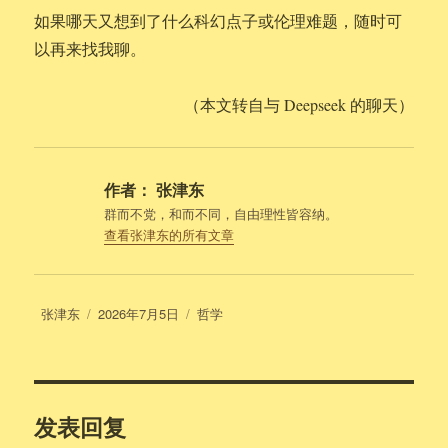
如果哪天又想到了什么科幻点子或伦理难题，随时可
以再来找我聊。
（本文转自与 Deepseek 的聊天）
作者：
张津东
群而不党，和而不同，自由理性皆容纳。
查看张津东的所有文章
作
发
分
张津东
2026年7月5日
哲学
者
布
类
于
发表回复