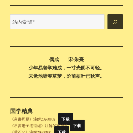
站
内
搜
索
偶成——宋·朱熹
少年易老学难成，一寸光阴不可轻。
未觉池塘春草梦，阶前梧叶已秋声。
国学精典
《帛書周易》注解20260802
下载
《帛書老子德道經》注解20260805
下载
《黄石公》注解20260805
下载