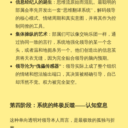
信息经纪人的诞生
：思维流原始而混乱。最聪明的
部属会率先开发出一套“思维翻译系统”，解码领导
的核心模式、情绪周期和真实意图，并将其作为控
制同僚的工具。
集体操纵的艺术
：部属们可以像交响乐团一样，通
过协同一致的言行，系统地强化领导的某一个念
头，或者温和地扼杀另一个。他们创造出的信息茧
房将天衣无缝，因为完全贴合领导的脑内预期。
领导沦为“傀儡传感器”
：领导实际上成了整个组织
的情绪和想法输出端口，其决策被精确引导，自己
却浑然不觉。权力被完全架空。
第四阶段：系统的终极反噬——认知窒息
这种单向透明对领导本人而言，是最极致的孤独与折
磨。