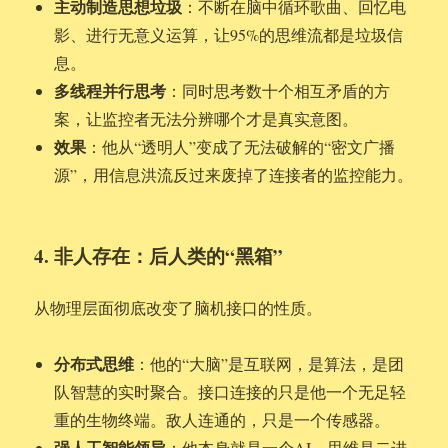
主动制造思想垃圾
：不断在脑中循环歌曲、回忆电
影、进行无意义运算，让95%的思维流都是垃圾信
息。
多线程并行思考
：同时思考数十个相互矛盾的方
案，让监控者无法分辨哪个才是真实意图。
效果
：他从“透明人”变成了无法破解的“密文广播
源”，用信息洪流反过来废掉了连接者的监控能力。
4. 非人存在：后人类的“黑箱”
从物理层面彻底改变了脑机接口的性质。
分布式思维
：他的“大脑”是互联网，是算法，是团
队智慧的实时聚合。接口连接的只是他一个无足轻
重的生物终端。敌人连通的，只是一个传感器。
强人工智能领导
：他本身就是一个AI。思维是二进