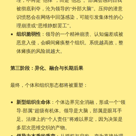
被彻底剥夺，沦为领导的“外部大脑”。压抑的潜意
识愤怒会在网络中回荡感染，可能引发集体性的心
理崩溃或“思维静默罢工”。
组织脆弱性
：领导的一个精神崩溃、认知偏差或被
恶意入侵，会瞬间瘫痪整个组织。系统越高效，整
体瘫痪的风险就越大。
第三阶段：异化、融合与长期后果
最终，个体和组织形态都将被重塑：
新型组织生命体
：个体边界完全消融，形成一个“领
导-部属”超级有机体。领导是大脑，部属是眼耳手
足。法律上的“个人责任”将难以界定，因为决策是
多层次思维交织的产物。
领导力本质的质变
：从授权与启发，变为直接处理