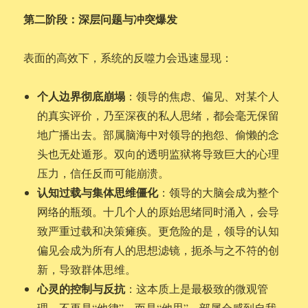
第二阶段：深层问题与冲突爆发
表面的高效下，系统的反噬力会迅速显现：
个人边界彻底崩塌
：领导的焦虑、偏见、对某个人
的真实评价，乃至深夜的私人思绪，都会毫无保留
地广播出去。部属脑海中对领导的抱怨、偷懒的念
头也无处遁形。双向的透明监狱将导致巨大的心理
压力，信任反而可能崩溃。
认知过载与集体思维僵化
：领导的大脑会成为整个
网络的瓶颈。十几个人的原始思绪同时涌入，会导
致严重过载和决策瘫痪。更危险的是，领导的认知
偏见会成为所有人的思想滤镜，扼杀与之不符的创
新，导致群体思维。
心灵的控制与反抗
：这本质上是最极致的微观管
理，不再是“他律”，而是“他思”。部属会感到自我