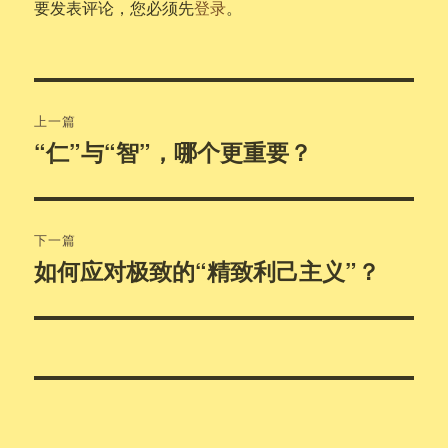
要发表评论，您必须先
登录
。
文
上一篇
章
“仁”与“智”，哪个更重要？
上
篇
导
文
航
章：
下一篇
如何应对极致的“精致利己主义”？
下
篇
文
章：