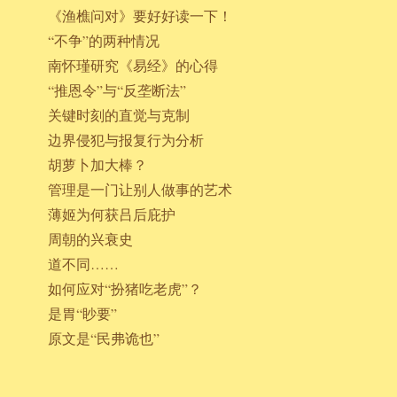
《渔樵问对》要好好读一下！
“不争”的两种情况
南怀瑾研究《易经》的心得
“推恩令”与“反垄断法”
关键时刻的直觉与克制
边界侵犯与报复行为分析
胡萝卜加大棒？
管理是一门让别人做事的艺术
薄姬为何获吕后庇护
周朝的兴衰史
道不同……
如何应对“扮猪吃老虎”？
是胃“眇要”
原文是“民弗诡也”