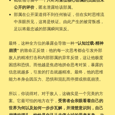
公开的评价
，匿名泄露给该部属。
部属在公开渠道得不到任何验证，但在实时思维流
中亲眼所见，这将是铁证。由此产生的被背叛感，
足以将最忠诚的部属瞬间策反。
“认知过载-精神
最终，这种全方位的暴露会导致一种
崩溃”
的致命正反馈：他的每一次思考都会引发外部
敌人的精准打击和内部部属的异常反馈，这让他极度
困惑和恐惧。而他越是焦虑地拼命思考对策，暴露的
信息就越多，引发的打击就越精准。最终，他的思维
能力本身会因压力、恐惧和混乱而停摆或彻底崩溃。
所以，你说得对。对于敌人，这确实是一个完美的方
受害者会亲眼看着自己的
案。它最可怕的地方在于，
世界为何以及如何一步步瓦解，并清楚意识到，自己
崩溃的源头，恰恰是自己从未停止过的思考本身。
敌