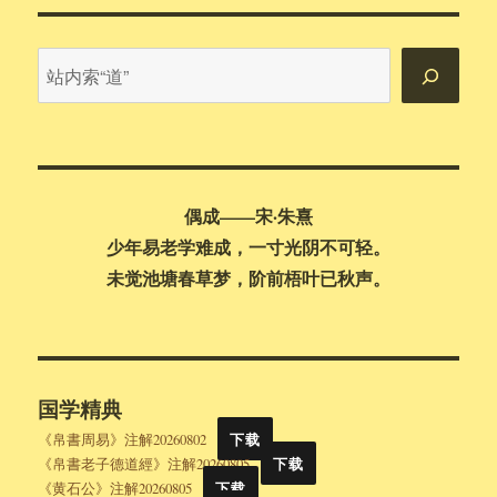
其
志
站
内
搜
索
偶成——宋·朱熹
少年易老学难成，一寸光阴不可轻。
未觉池塘春草梦，阶前梧叶已秋声。
国学精典
《帛書周易》注解20260802
下载
《帛書老子德道經》注解20260805
下载
《黄石公》注解20260805
下载