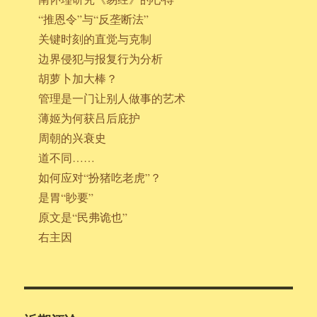
“推恩令”与“反垄断法”
关键时刻的直觉与克制
边界侵犯与报复行为分析
胡萝卜加大棒？
管理是一门让别人做事的艺术
薄姬为何获吕后庇护
周朝的兴衰史
道不同……
如何应对“扮猪吃老虎”？
是胃“眇要”
原文是“民弗诡也”
右主因