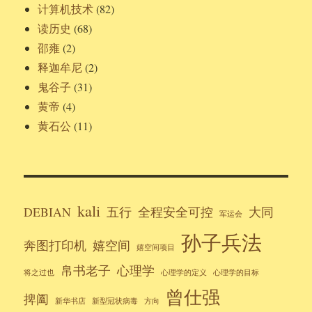
计算机技术
(82)
读历史
(68)
邵雍
(2)
释迦牟尼
(2)
鬼谷子
(31)
黄帝
(4)
黄石公
(11)
kali
DEBIAN
五行
全程安全可控
大同
军运会
孙子兵法
奔图打印机
嬉空间
嬉空间项目
帛书老子
心理学
将之过也
心理学的定义
心理学的目标
曾仕强
捭阖
新华书店
新型冠状病毒
方向