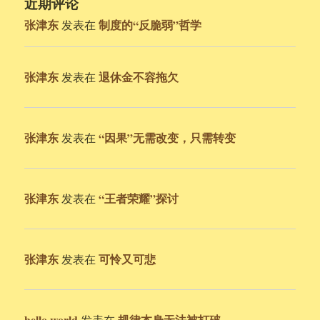
近期评论
张津东
制度的“反脆弱”哲学
发表在
张津东
退休金不容拖欠
发表在
张津东
“因果”无需改变，只需转变
发表在
张津东
“王者荣耀”探讨
发表在
张津东
可怜又可悲
发表在
hello world
规律本身无法被打破
发表在