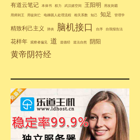
有道云笔记
王阳明
本体书
权力
武汉嬉空间
用友则霸
知足
用师则王
用徒则亡
电梯困人处理流程
相关系数
知己
管理学
脑机接口
精致利己主义
肺炎
自序
自我报告法
道
花样年
阴阳
观察者偏见
道德经
道法自然
黄帝阴符经