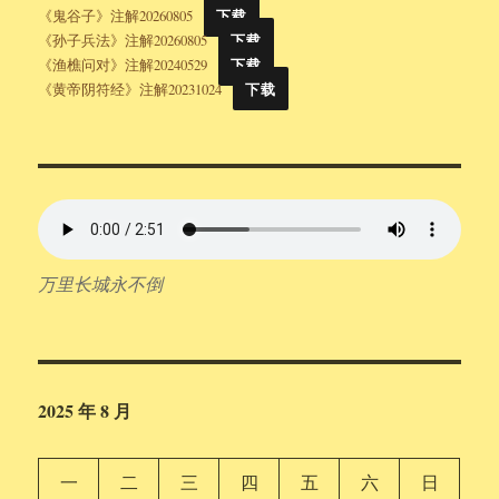
《鬼谷子》注解20260805
下载
《孙子兵法》注解20260805
下载
《渔樵问对》注解20240529
下载
《黄帝阴符经》注解20231024
下载
万里长城永不倒
2025 年 8 月
一
二
三
四
五
六
日