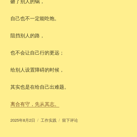
砸了别人的锅，
自己也不一定能吃饱。
阻挡别人的路，
也不会让自己行的更远；
给别人设置障碍的时候，
其实也是在给自己出难题。
离合有守，先从其志。
发
分
于
2025年8月2日
工作实践
留下评论
布
类
先
于
从